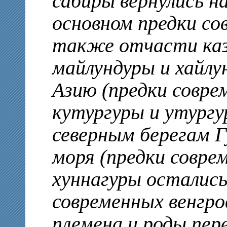
сабиры вернулись на
основном предки со
также отчасти каза
майлундуры и хайлу
Азию (предки совре
кутургуры и утургу
северным берегам Г
моря (предки соврем
хуннагуры остались
современных венгро
племена и роды пере