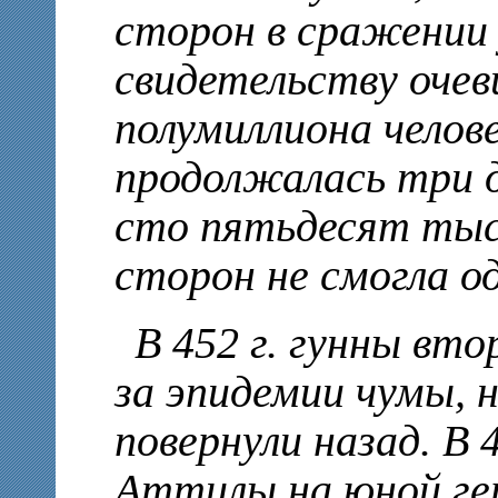
сторон в сражении 
свидетельству очев
полумиллиона челов
продолжалась три д
сто пятьдесят тыся
сторон не смогла о
В 452 г. гунны вто
за эпидемии чумы, н
повернули назад. В 
Аттилы на юной ге