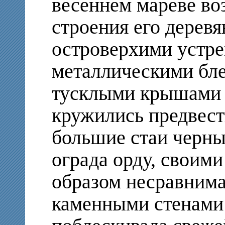
весеннем мареве в
строения его деревя
островерхими устр
металлическими бл
тусклыми крышами 
кружились предвест
большие стаи черны
ограда орду, своим
образом несравним
каменными стенами 