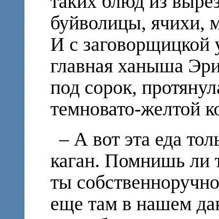
таких блюд из выре
буйволицы, ячихи, 
И с заговорщицкой 
главная ханыша Эри
под сорок, протяну
темновато-желтой к
– А вот эта еда тол
каган. Помнишь ли т
ты собственноручно
еще там в нашем да