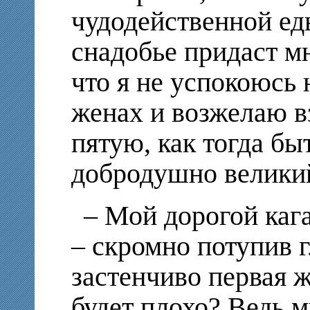
чудодейственной еды
снадобье придаст м
что я не успокоюсь 
женах и возжелаю в
пятую, как тогда бы
добродушно великий
– Мой дорогой каг
– скромно потупив г
застенчиво первая ж
будет плохо? Ведь м