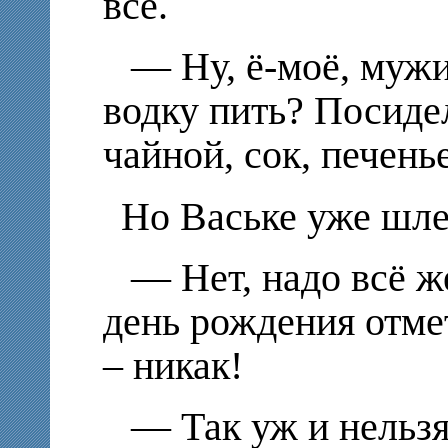
всё.
— Ну, ё-моё, мужи
водку пить? Посиде
чайной, сок, печен
Но Ваське уже шле
— Нет, надо всё же
день рождения отме
– никак!
— Так уж и нельзя