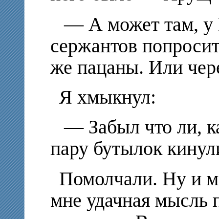
— А может там, у
сержантов попроси
же пацаны. Или чере
Я хмыкнул:
— Забыл что ли, к
пару бутылок кинули
Помолчали. Ну и м
мне удачная мысль п