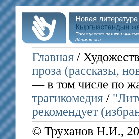
Новая литература
Кыргызстандын ж
Посвящается памяти Чынгыз
Айтматова
Главная
/ Художеств
проза (рассказы, но
— в том числе по ж
трагикомедия
/
"Лит
рекомендует (избра
© Труханов Н.И., 2