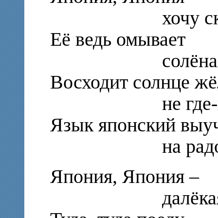
хочу скорей
Её ведь омывает
солёная в
Восходит солнце жё
не где-нибуд
Язык японский выу
на радость в
Япония, Япония –
далёкая ст