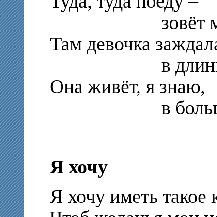
Туда, туда поеду –
зовёт меня
Там девочка заждал
в длиннюще
Она живёт, я знаю,
в большуще
Я хочу
Я хочу иметь такое 