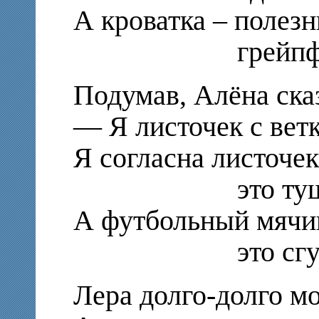
А кроватка – полез
грейпфру
Подумав, Алёна ска
— Я листочек с ветк
Я согласна листочек
это тушён
А футбольный мячи
это сгущё
Лера долго-долго м