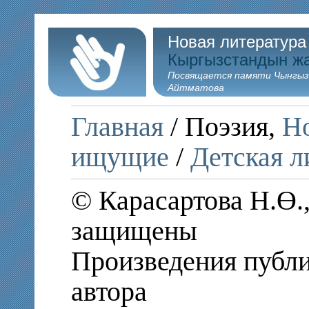
Новая литература
Кыргызстандын ж
Посвящается памяти Чынгыз
Айтматова
Главная
/ Поэзия,
Но
ищущие
/
Детская л
© Карасартова Н.Ө.,
защищены
Произведения публи
автора