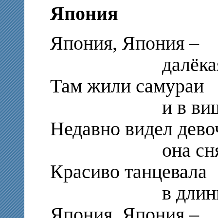
Япония
Япония, Япония –
далёкая ст
Там жили самураи
и в вишенка
Недавно видел дево
она снялась
Красиво танцевала
в длиннюще
Япония, Япония –