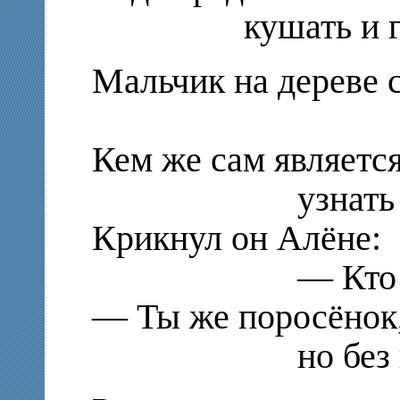
кушать и гло
Мальчик на дереве 
сиде
Кем же сам является
узнать он з
Крикнул он Алёне:
— Кто же, к
— Ты же поросёнок
но без пят