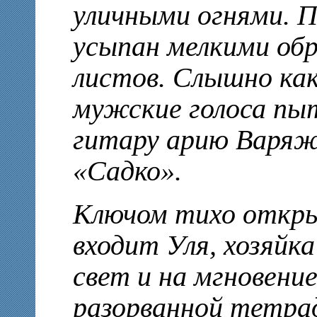
уличными огнями. 
усыпан мелкими об
листов. Слышно как
мужские голоса пы
гитару арию Варяж
«Садко».
Ключом тихо откры
входит Уля, хозяйк
свет и на мгновени
разорванной тетра