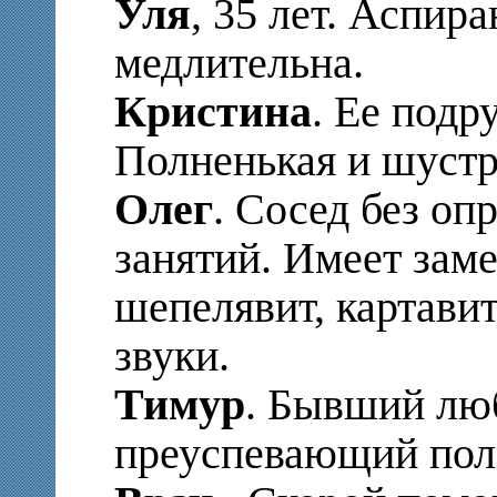
Уля
, 35 лет. Аспира
медлительна.
Кристина
. Ее подр
Полненькая и шустр
Олег
. Сосед без оп
занятий. Имеет зам
шепелявит, картавит
звуки.
Тимур
. Бывший лю
преуспевающий пол