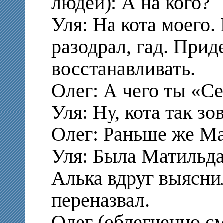
людей): А на кого?
Уля: На кота моего.
разодрал, гад. Прид
восстанавливать.
Олег: А чего ты «С
Уля: Ну, кота так зов
Олег: Раньше же М
Уля: Была Матильда
Алька вдруг выясни
переназвал.
Олег (облегченно см