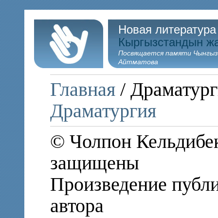
Новая литература
Кыргызстандын ж
Посвящается памяти Чынгыз
Айтматова
Главная
/ Драматург
Драматургия
© Чолпон Кельдибек
защищены
Произведение публи
автора