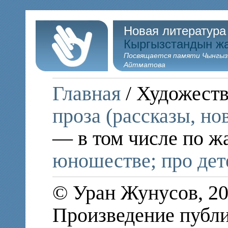
Новая литература
Кыргызстандын ж
Посвящается памяти Чынгыз
Айтматова
Главная
/ Художеств
проза (рассказы, но
— в том числе по ж
юношестве; про дет
© Уран Жунусов, 20
Произведение публи