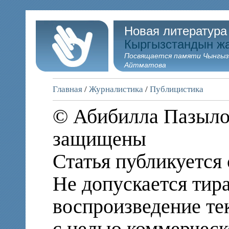
Новая литература
Кыргызстандын ж
Посвящается памяти Чынгыз
Айтматова
Главная
/
Журналистика
/
Публицистика
© Абибилла Пазылов
защищены
Статья публикуется 
Не допускается тир
воспроизведение те
с целью коммерческ