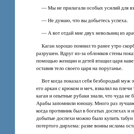
— Мы не прилагали особых усилий для взя
— Не думаю, что вы добьетесь успеха.
— А вот отдай мне двух невольниц из араб
Каган хорошо помнил то ранее утро скорб
разрушен. Вдруг из-за обломков стены пока
помощью женщин и детей втащил царя наверх
оставив тело своего царя на поруганье.
Вот когда показал себя безбородый муж э
его аркан с крюком и меч, взвалил на плечи
каган и опытные рубаки знали, что чуда не 
Арабы запомнили юношу. Много раз лучшие 
когда противник был в богатых доспехах и 
добытые доспехи можно было купить табун л
потертого дирхема: разве воины ислама ос