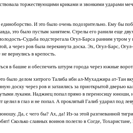
вовала торжествующими криками и звонкими ударами мечей
 единоборство. И это было очень подозрительно. Ему бы поб
авда, это было пустым занятием. Стрелы его ранили еще дву
 молодость-Судьба подстерегала Огул-Барса ранним утром 
ой, а через ров была перекинута доска. Эх, Огул-Барс, Огул-
 не вернулись в крепость.
ться в башне и обеспечить штурм города через южные ворота
это было делом хитрого Талиба ибн ал-Мухаджира ат-Тан вк
ую доску через ров и затаились за приоткрытой дверью кал
янутыми луками. Наджиец попал прямо в переносицу юноши, н
 целил в глаз и не попал. А проклятый Галиб ударил под лев
 юношу. Да, с чего бы? Ах, да! Из-за этой разгневанной тиг
бят! Сколько славных воинов полегло в Согде, Тохаристане,