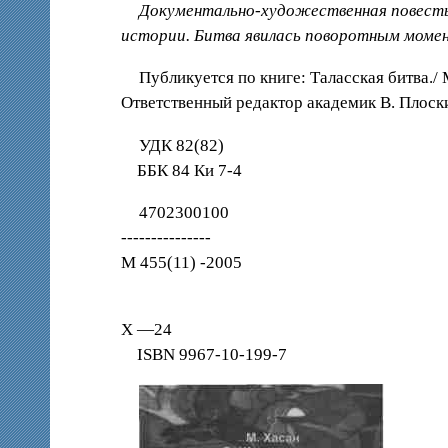
Документально-художественная повесть 
истории. Битва явилась поворотным моме
Публикуется по книге: Таласская битва./
Ответственный редактор академик В. Плоск
УДК 82(82)
ББК 84 Ки 7-4
4702300100
---------------
М 455(11) -2005
X —24
ISBN 9967-10-199-7