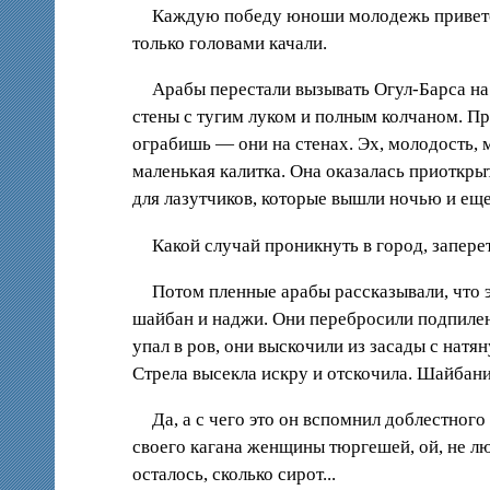
Каждую победу юноши молодежь приветст
только головами качали.
Арабы перестали вызывать Огул-Барса на
стены с тугим луком и полным колчаном. Пр
ограбишь — они на стенах. Эх, молодость,
маленькая калитка. Она оказалась приоткрыт
для лазутчиков, которые вышли ночью и еще
Какой случай проникнуть в город, запере
Потом пленные арабы рассказывали, что 
шайбан и наджи. Они перебросили подпиленн
упал в ров, они выскочили из засады с нат
Стрела высекла искру и отскочила. Шайбанит
Да, а с чего это он вспомнил доблестного
своего кагана женщины тюргешей, ой, не лю
осталось, сколько сирот...