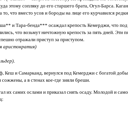
куда этому сопляку до его старшего брата, Огул-Барса. Кага
а то, что вместо усов и бороды на лице его курчавился ред
ша** и Тара-бенда*** осаждал крепость Кемерджи, что под
лись, что возьмут ничтожную крепость за пять дней. Эти пя
успешно отражали приступ за приступом.
ая аристократия)
льдер).
ф, Кеш и Самарканд, вернулся под Кемерджи с богатой добыч
 сожжены, а в стенах кое-где зияли бреши.
гал их самих ослами и приказал снять осаду. Молодой и са
д: