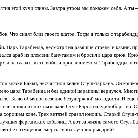
тия этой кучи глины. Завтра утром мы покажем себя. А ты 
ок. Что сидят близ твоего шатра. Тогда я только с тарабенд
и. Царь Тарабенда, несмотря на разящие стрелы и камни, пр
зался араб из племени банутамим и бросил в царя крюк. Крюк
 и на глазах всего войска пронзил мечом. Тарабендцы, потер
той злюки Бакыт, несчастной келин Огуш-тархана. Он кошкой 
 тело царя Тарабенда и без единой царапины вернулся. Многие
было. Было обычное везение безудержной молодости. И еще о
наездники из них вызывали Огул-Барса на единоборство. От
на хорошем коне. Трех витязей сразил юноша. Старый Огуш-т
учших ферганских кобылиц. А вот за жизнь самого Огул-Бар
тавят без отмщения смерть своих лучших рыцарей?