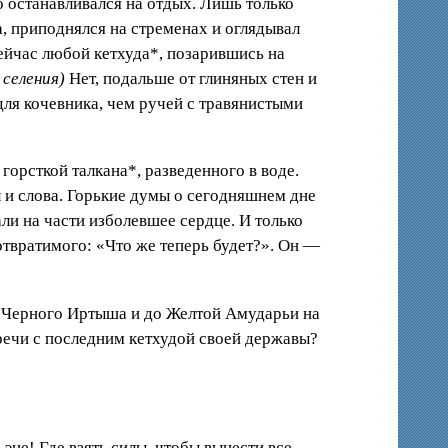
 останавливался на отдых. Лишь только
а, приподнялся на стременах и оглядывал
Сейчас любой кетхуда*, позарившись на
селения)
Нет, подальше от глиняных стен и
ля кочевника, чем ручей с травянистыми
орсткой талкана*, разведенного в воде.
л и слова. Горькие думы о сегодняшнем дне
и на части изболевшее сердце. И только
твратимого: «Что же теперь будет?». Он —
от Черного Иртыша и до Желтой Амударьи на
тречи с последним кетхудой своей державы?
не! Где взять силы, чтобы вынести все