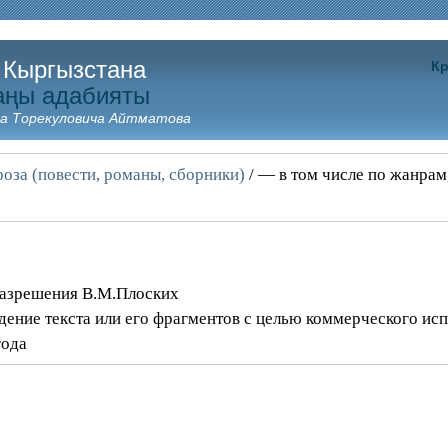
 Кыргызстана
Кр
аңы адабияты
а Торекуловича Айтматова
оза (повести, романы, сборники)
/ — в том числе по жанрам
разрешения В.М.Плоских
дение текста или его фрагментов с целью коммерческого ис
года