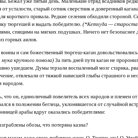
вы. Бежал уже пятый день. Маленький отряд всадников редко
я от усталости, старый сотник сверстник и доверенный каган
ля короткого привала. Редкие селения обходили стороной. 
дыку тюргешей и выдать победителю.
(*Kemxyдa — староста 
лями, спящими на мягких подушках. Ничего нет безопаснее д
из горных аилов.
 воины и сам божественный тюргеш-каган довольствовались г
 мука крупного помола)
За пять дней пути каган не пророни
авно ушедшем. Думы терзали воспаленный мозг старика, рвал
ение, отвлекали от тяжкой нависшей глыбы страшного и нео
м народом.
сь, что он, единоличный повелитель всех народов и племен 
зался в положении беглеца, уклонявшегося от случайной вс
онницей арабы вдруг оказались победителями:
разграблены обозы, что потеряна казна?
ульманам даже свою любимую жену. О, Тенгри-ата! О, Умай-э