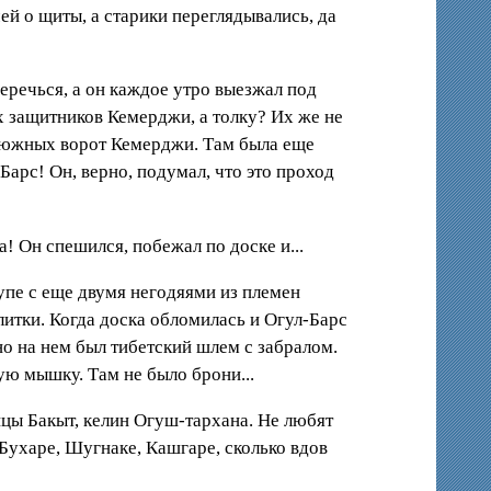
 о щиты, а старики переглядывались, да
еречься, а он каждое утро выезжал под
х защитников Кемерджи, а толку? Их же не
у южных ворот Кемерджи. Там была еще
Барс! Он, верно, подумал, что это проход
! Он спешился, побежал по доске и...
упе с еще двумя негодяями из племен
итки. Когда доска обломилась и Огул-Барс
о на нем был тибетский шлем с забралом.
ую мышку. Там не было брони...
рицы Бакыт, келин Огуш-тархана. Не любят
 Бухаре, Шугнаке, Кашгаре, сколько вдов