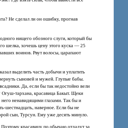
та? Не сделал ли он ошибку, прогнав
и одного нищего обозного слуги, который бы
го шелка, хочешь цену этого куска — 25
павших воинов. Рвут волосы, царапают
казал выделить часть добычи и уплатить
 вернуть сыновей и мужей. Глупые бабы.
садники. Да, если бы так недостойно вели
 Огуш-тархана, красавица Бакыт. Щеки
а него ненавидящими глазами. Так бы и
ть-шестнадцать, наверное. Если бы не
орой сын, Турсун. Ему уже десять минуло.
. Поэтому красавицу по обычаю отдадут за