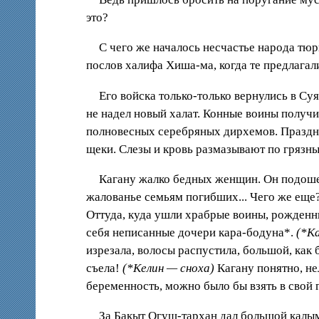
это?
С чего же началось несчастье народа тюр
послов халифа Хиша-ма, когда те предлагал
Его войска только-только вернулись в Суя
не надел новый халат. Конные воины получи
полновесных серебряных дирхемов. Праздни
щеки. Слезы и кровь размазывают по грязны
Кагану жалко бедных женщин. Он подошел
жалованье семьям погибших... Чего же еще?
Оттуда, куда ушли храбрые воины, рожденны
себя неписанные дочери кара-бодуна*.
(*К
изрезала, волосы распустила, большой, как
съела!
(*Келин — сноха)
Кагану понятно, нел
беременность, можно было бы взять в свой г
За Бакыт Огуш-тархан дал большой калы