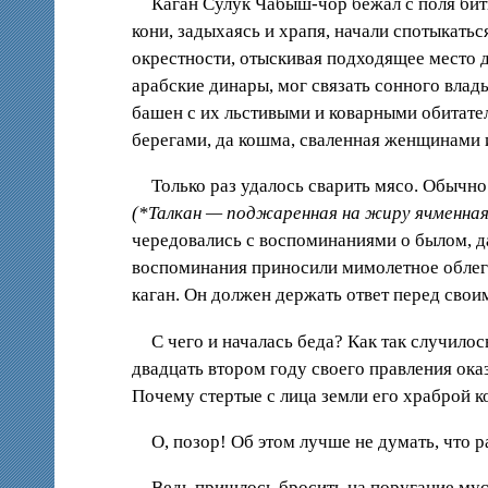
Каган Сулук Чабыш-чор бежал с поля бит
кони, задыхаясь и храпя, начали спотыкатьс
окрестности, отыскивая подходящее место д
арабские динары, мог связать сонного вла
башен с их льстивыми и коварными обитате
берегами, да кошма, сваленная женщинами 
Только раз удалось сварить мясо. Обычно
(*Талкан — поджаренная на жиру ячменная
чередовались с воспоминаниями о былом, д
воспоминания приносили мимолетное облегч
каган. Он должен держать ответ перед свои
С чего и началась беда? Как так случило
двадцать втором году своего правления ока
Почему стертые с лица земли его храброй к
О, позор! Об этом лучше не думать, что 
Ведь пришлось бросить на поругание мус