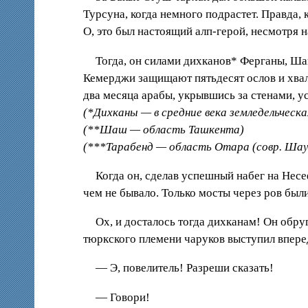
Турсуна, когда немного подрастет. Правда, 
О, это был настоящий алп-герой, несмотря н
Тогда, он силами дихканов* Ферганы, Ша
Кемерджи защищают пятьдесят ослов и хвали
два месяца арабы, укрывшись за стенами, 
(*Дихканы — в средние века земледельческ
(**Шаш — область Ташкента)
(***Тарабенд — область Отара (совр. Шау
Когда он, сделав успешный набег на Несе
чем не бывало. Только мосты через ров были
Ох, и досталось тогда дихканам! Он обру
тюркского племени чаруков выступил впере
— Э, повелитель! Разреши сказать!
— Говори!