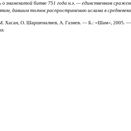
о знаменитой битве 751 года н.э. — единственном сражени
нтом, давшим толчок распространению ислама в средневек
 М. Хасан, О. Шаршеналиев, А. Газиев. — Б.: «Шам», 2005. —
их