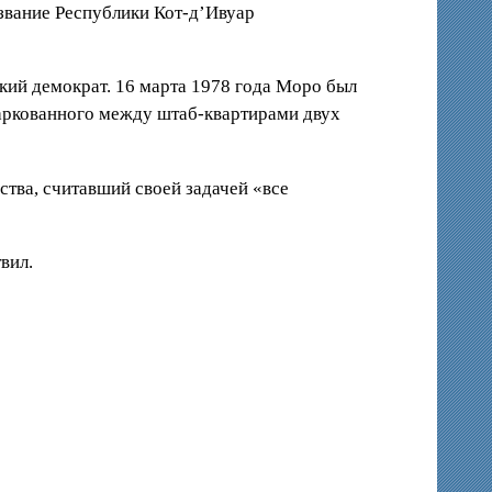
азвание Республики Кот-д’Ивуар
кий демократ. 16 марта 1978 года Моро был
паркованного между штаб-квартирами двух
ства, считавший своей задачей «все
вил.