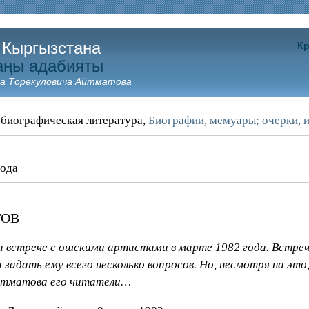
 Кыргызстана
Кр
аңы адабияты
а Торекуловича Айтматова
 биографическая литература,
Биографии, мемуары; очерки, и
года
тов
а встрече с ошскими артистами в марте 1982 года. Встреч
 задать ему всего несколько вопросов. Но, несмотря на эт
 Айтматова его читатели…