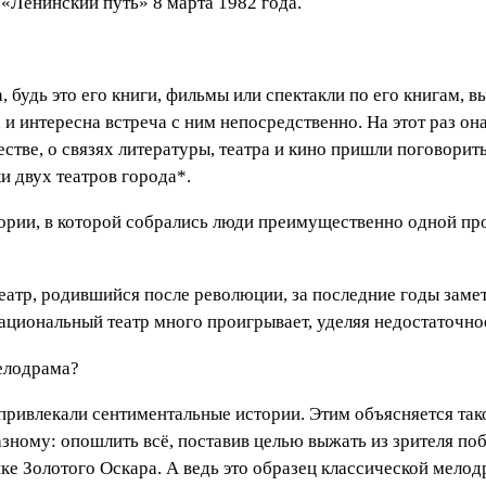
 «Ленинский путь» 8 марта 1982 года.
, будь это его книги, фильмы или спектакли по его книгам, 
 и интересна встреча с ним непосредственно. На этот раз о
стве, о связях литературы, театра и кино пришли поговори
 двух театров города*.
ории, в которой собрались люди преимущественно одной проф
театр, родившийся после революции, за последние годы заме
 национальный театр много проигрывает, уделяя недостаточ
мелодрама?
а привлекали сентиментальные истории. Этим объясняется та
зному: опошлить всё, поставив целью выжать из зрителя по
ике Золотого Оскара. А ведь это образец классической мело