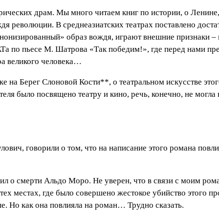
рических драм. Мы много читаем книг по истории, о Ленине,
дя революции. В среднеазиатских театрах поставлено доста
канонизированный» образ вождя, играют внешние признаки –
а по пьесе М. Шатрова «Так победим!», где перед нами пре
ра великого человека…
ке на Берег Слоновой Кости**, о театральном искусстве этог
еля было посвящено театру и кино, речь, конечно, не могла
лович, говорили о том, что на написание этого романа повл
рил о смерти Альдо Моро. Не уверен, что в связи с моим ром
в тех местах, где было совершено жестокое убийство этого п
ше. Но как она повлияла на роман… Трудно сказать.