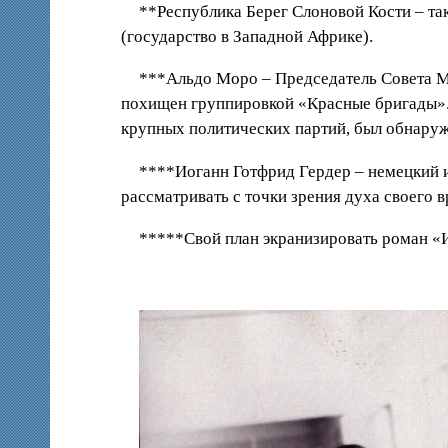
**Республика Берег Слоновой Кости – та
(государство в Западной Африке).
***Альдо Моро – Председатель Совета Ми
похищен группировкой «Красные бригады». 
крупных политических партий, был обнаруж
****Иоганн Готфрид Гердер – немецкий и
рассматривать с точки зрения духа своего в
*****Свой план экранизировать роман «И