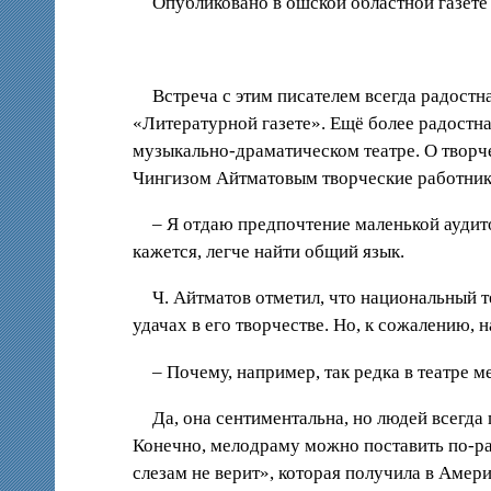
Опубликовано в ошской областной газете
Встреча с этим писателем всегда радостна
«Литературной газете». Ещё более радостна
музыкально-драматическом театре. О творче
Чингизом Айтматовым творческие работники
– Я отдаю предпочтение маленькой аудит
кажется, легче найти общий язык.
Ч. Айтматов отметил, что национальный 
удачах в его творчестве. Но, к сожалению,
– Почему, например, так редка в театре 
Да, она сентиментальна, но людей всегд
Конечно, мелодраму можно поставить по-ра
слезам не верит», которая получила в Амер