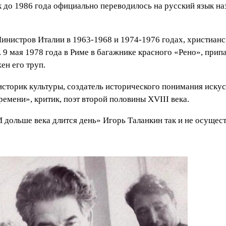
к до 1986 года официально переводилось на русский язык н
нистров Италии в 1963-1968 и 1974-1976 годах, христианс
9 мая 1978 года в Риме в багажнике красного «Рено», при
ен его труп.
сторик культуры, создатель исторического понимания искус
ремени», критик, поэт второй половины XVIII века.
 дольше века длится день» Игорь Таланкин так и не осущест