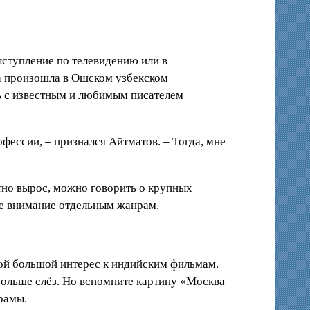
выступление по телевидению или в
на произошла в Ошском узбекском
ть с известным и любимым писателем
ессии, – признался Айтматов. – Тогда, мне
тно вырос, можно говорить о крупных
ное внимание отдельным жанрам.
кой большой интерес к индийским фильмам.
больше слёз. Но вспомните картину «Москва
драмы.