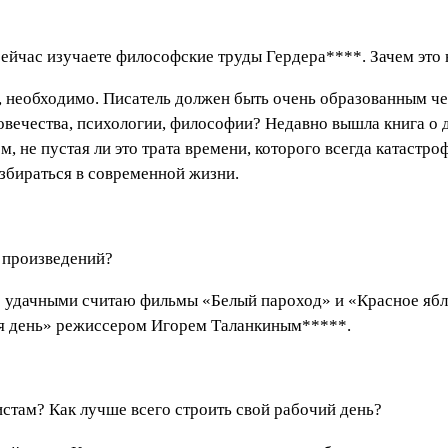
 сейчас изучаете философские труды Гердера****. Зачем это
яд, необходимо. Писатель должен быть очень образованным ч
овечества, психологии, философии? Недавно вышла книга о 
, не пустая ли это трата времени, которого всегда катастроф
азбираться в современной жизни.
х произведений?
ее удачными считаю фильмы «Белый пароход» и «Красное яб
ся день» режиссером Игорем Таланкиным*****.
истам? Как лучше всего строить свой рабочий день?