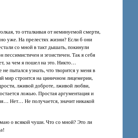
олкая, то отталкивая от неминуемой смерти,
но уже. На прелестях жизни? Если б они
стали со мной в такт дышать, покинули
он пессимистичен и эгоистичен. Так я себя
т, за чем я пошел на это. Никто…
 не пытался узнать, что творится у меня в
ний мир строится на циничном лицемерии,
дрости, лживой доброте, лживой любви,
 остается ложью. Простая аргументация и
ня… Нет… Не получается, значит никакой
маю о всякой чуши. Что со мной? Это ли
а!