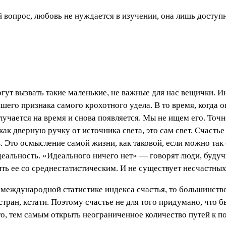
 вопрос, любовь не нуждается в изучении, она лишь доступ
т вызвать такие маленькие, не важные для нас вещички. Ин
айшего признака самого крохотного удела. В то время, когда
лучается на время и снова появляется. Мы не ищем его. Точне
 как дверную ручку от источника света, это сам свет. Счаст
Это осмысление самой жизни, как таковой, если можно так 
идеальность. «Идеального ничего нет» — говорят люди, будуч
ить ее со среднестатистическим. И не существует несчастных
о международной статистике индекса счастья, то большинст
стран, кстати. Поэтому счастье не для того придумано, что 
то, тем самым открыть неограниченное количество путей к 