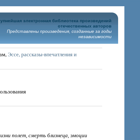
упнейшая электронная библиотека произведений
отечественных авторов
Представлены произведения, созданные за годы
независимости
рам,
Эссе, рассказы-впечатления и
пользования
зни полет, смерть близнеца, эмоции