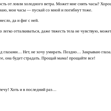
ть от ловли холодного ветра. Может мне снять часы? Хорош
умаю, мои часы — пускай со мной и погибнут тоже.
есло, да и фиг с ней.
егко отталкиваться, даже тяжесть тела не чувствую, может
ред глазами… Нет, не хочу умирать. Поздно… Закрываю гла
ее, она будет страдать. Прощай мама! прощайте все!
лечу! Хоть и в последний раз…