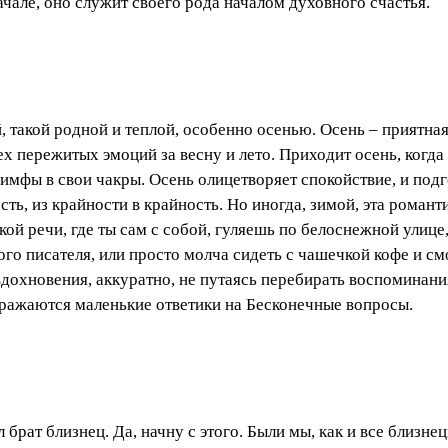
але, оно служит своего рода началом духовного счастья.
, такой родной и теплой, особенно осенью. Осень – приятная
х пережитых эмоций за весну и лето. Приходит осень, когд
лимфы в свои чакры. Осень олицетворяет спокойствие, и под
сть, из крайности в крайность. Но иногда, зимой, эта роман
кой речи, где ты сам с собой, гуляешь по белоснежной улиц
о писателя, или просто молча сидеть с чашечкой кофе и см
вдохновения, аккуратно, не путаясь перебирать воспоминания
отражаются маленькие ответики на Бесконечные вопросы.
л брат близнец. Да, начну с этого. Были мы, как и все близне