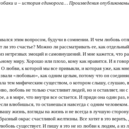
 собаки и – история единорога… Произведения опубликованы
авался этим вопросом, будучи в сомнении. И чем любовь отл
т ли это счастье? Можно ли рассматривать ее, как отдельны
из нетрезвых эмоций и самовнушений. И мне кажется, что р
ному миру. Хорошо или плохо, кому как нравится. И я говор
 О любви, к которой мы все привыкли, и которая уже, как мне
азвали «любовью», как одним целым, потому что он соединяет
стала тем мифическим существом, о котором слышу, слушаю, 
ливо, любовь не только счастливит людей, но и оставляет, ни 
 а в мире, что внутри все остается. И приди она один раз, н
сли влюбишься, то останешься навсегда с одним человеком.
вашу жизнь, взгляды на жизнь и не всегда в лучшую сторону.
бразный окрас счастливой желтизны. Все хотят в это верить, 
любовь существует. И пишу я это не из любви к людям, а из 