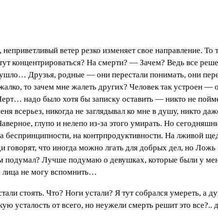
неприветливый ветер резко изменяет свое направление. То т
тут концентрироваться? На смерти? — Зачем? Ведь все реше
 ушло… Друзья, родные — они перестали понимать, они пере
 жалко, то зачем мне жалеть других? Человек так устроен — 
Черт… надо было хотя бы записку оставить — никто не пойме
я всерьез, никогда не заглядывал ко мне в душу, никто даже
 Наверное, глупо и нелепо из-за этого умирать. Но сегодняш
на беспринципности, на контрпродуктивности. На лживой ще
и говорят, что иногда можно лгать для добрых дел, но Ложь
том подумал? Лучше подумаю о девушках, которые были у ме
е лица не могу вспомнить…
и стоять. Что? Ноги устали? Я тут собрался умереть, а ду
ую усталость от всего, но неужели смерть решит это все?.. д