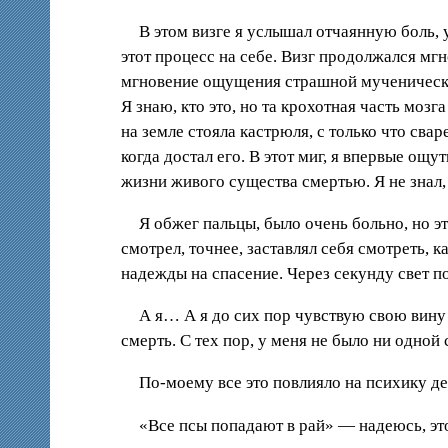
В этом визге я услышал отчаянную боль, 
этот процесс на себе. Визг продолжался мг
мгновение ощущения страшной мученической
Я знаю, кто это, но та крохотная часть моз
на земле стояла кастрюля, с только что св
когда достал его. В этот миг, я впервые о
жизни живого существа смертью. Я не знал, 
Я обжег пальцы, было очень больно, но э
смотрел, точнее, заставлял себя смотреть, к
надежды на спасение. Через секунду свет по
А я… А я до сих пор чувствую свою вину 
смерть. С тех пор, у меня не было ни одной с
По-моему все это повлияло на психику де
«Все псы попадают в рай» — надеюсь, эт