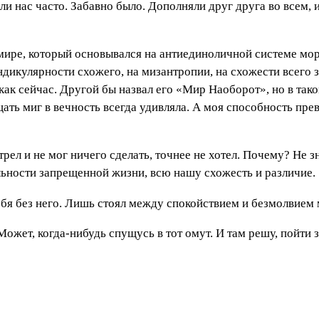
ли нас часто. Забавно было. Дополняли друг друга во всем, 
мире, который основывался на антиединоличной системе мор
дикулярности схожего, на мизантропии, на схожести всего 
как сейчас. Другой бы назвал его «Мир Наоборот», но в таком
щать миг в вечность всегда удивляла. А моя способность пр
трел и не мог ничего сделать, точнее не хотел. Почему? Не з
ьности запрещенной жизни, всю нашу схожесть и различие.
 себя без него. Лишь стоял между спокойствием и безмолвием
 Может, когда-нибудь спущусь в тот омут. И там решу, пойти