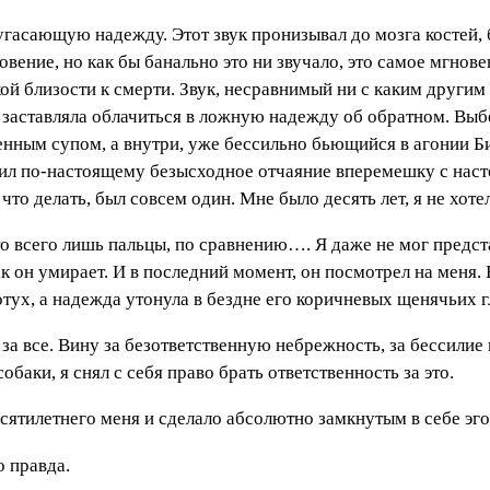
угасающую надежду. Этот звук пронизывал до мозга костей,
новение, но как бы банально это ни звучало, это самое мгно
 близости к смерти. Звук, несравнимый ни с каким другим в
га заставляла облачиться в ложную надежду об обратном. Выб
аренным супом, а внутри, уже бессильно бьющийся в агонии 
щутил по-настоящему безысходное отчаяние вперемешку с на
что делать, был совсем один. Мне было десять лет, я не хоте
то всего лишь пальцы, по сравнению…. Я даже не мог предста
ак он умирает. И в последний момент, он посмотрел на меня. 
тух, а надежда утонула в бездне его коричневых щенячьих г
за все. Вину за безответственную небрежность, за бессилие 
обаки, я снял с себя право брать ответственность за это.
сятилетнего меня и сделало абсолютно замкнутым в себе эг
о правда.