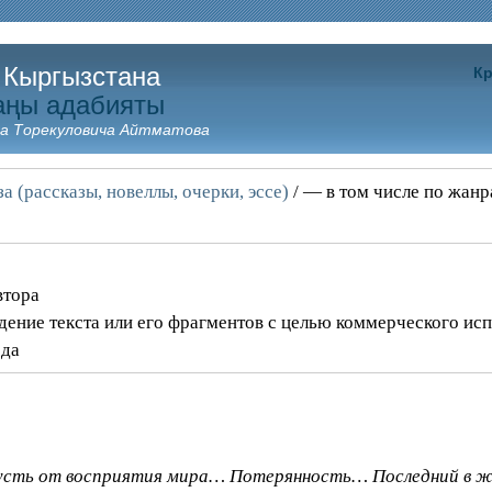
 Кыргызстана
Кр
аңы адабияты
а Торекуловича Айтматова
а (рассказы, новеллы, очерки, эссе)
/ — в том числе по жан
втора
дение текста или его фрагментов с целью коммерческого ис
ода
Грусть от восприятия мира… Потерянность… Последний в жи