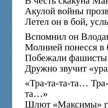
В честь скакуна Ма
Акулой войны прозв
Летел он в бой, ус
Вспомнил он Влодав
Молнией понесся в 
Побежали фашисты п
Дружно звучит «ура-
«Тра-та-та-та… Тра-
та…»
Шлют «Максимы» ги