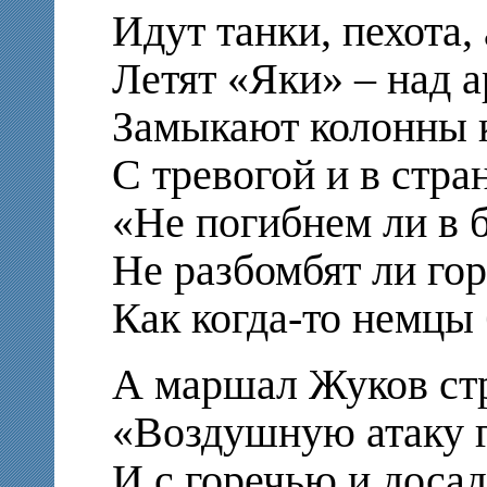
Идут танки, пехота,
Летят «Яки» – над 
Замыкают колонны 
С тревогой и в стра
«Не погибнем ли в б
Не разбомбят ли го
Как когда-то немцы
А маршал Жуков стр
«Воздушную атаку г
И с горечью и досад