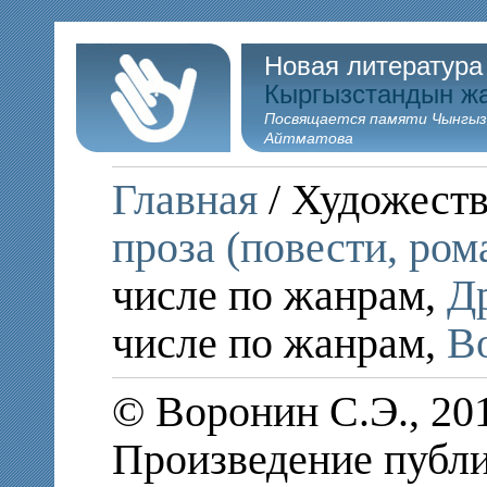
Новая литература
Кыргызстандын ж
Посвящается памяти Чынгыз
Айтматова
Главная
/ Художеств
проза (повести, ром
числе по жанрам,
Д
числе по жанрам,
В
© Воронин С.Э., 20
Произведение публи