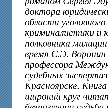
романом Сергея Эду
доктора юридически
области уголовного 
криминалистики и ю
полковника милиции
время С.Э. Ворони
профессора Между
судебных экспертиз 
Красноярске. Книга
широкий круг чита
безразлична судьба