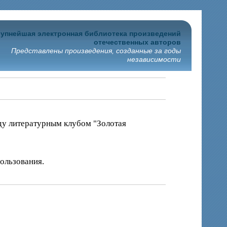
упнейшая электронная библиотека произведений
отечественных авторов
Представлены произведения, созданные за годы
независимости
ду литературным клубом "Золотая
ользования.