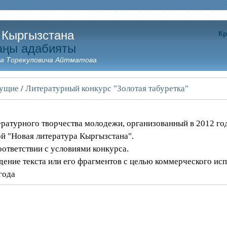
 Кыргызстана
Кр
аңы адабияты
а Торекуловича Айтматова
щущие
/
Литературный конкурс "Золотая табуретка"
ературного творчества молодежи, организованный в 2012 го
й "Новая литература Кыргызстана".
оответствии с условиями конкурса.
дение текста или его фрагментов с целью коммерческого исп
года