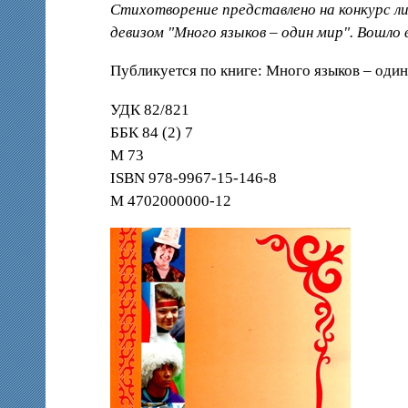
Стихотворение представлено на конкурс л
девизом "Много языков – один мир". Вошло 
Публикуется по книге: Много языков – один
УДК 82/821
ББК 84 (2) 7
М 73
ISBN 978-9967-15-146-8
М 4702000000-12