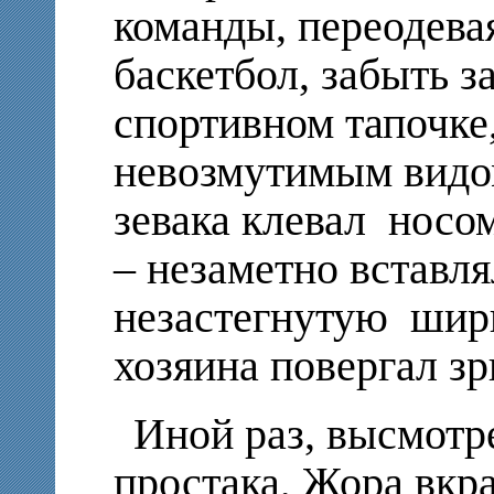
команды, переодева
баскетбол, забыть з
спортивном тапочке,
невозмутимым видом
зевака клевал носо
– незаметно вставля
незастегнутую шири
хозяина повергал зр
Иной раз, высмотр
простака, Жора вкр