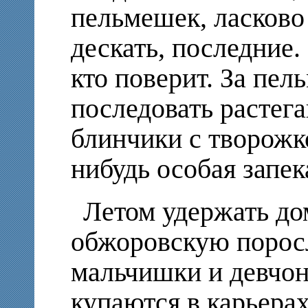
пельмешек, ласково
дескать, последние.
кто поверит. За пел
последовать растег
блинчики с творожко
нибудь особая запе
Летом удержать д
обжоровскую порос
мальчишки и девчонк
купаются в карьерах