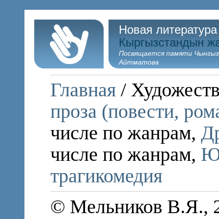
Новая литература
Кыргызстандын ж
Посвящается памяти Чынгыз
Айтматова
Главная
/ Художеств
проза (повести, ром
числе по жанрам,
Д
числе по жанрам,
Ю
трагикомедия
© Мельников В.Я., 