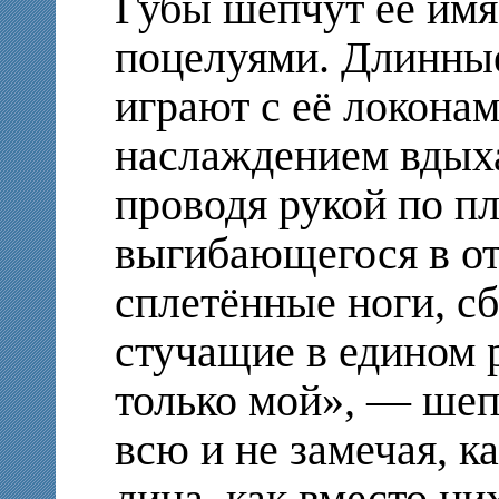
Губы шепчут её им
поцелуями. Длинны
играют с её локонам
наслаждением вдыха
проводя рукой по п
выгибающегося в от
сплетённые ноги, с
стучащие в едином 
только мой», — шепч
всю и не замечая, к
лица, как вместо н