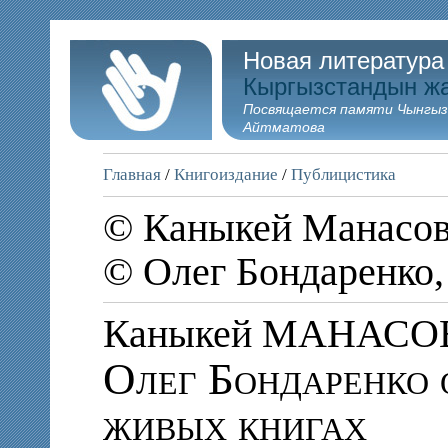
Новая литература
Кыргызстандын ж
Посвящается памяти Чынгыз
Айтматова
Главная
/
Книгоиздание
/
Публицистика
© Каныкей Манасов
© Олег Бондаренко,
Каныкей МАНАСО
Олег Бондаренко 
живых книгах