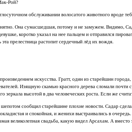
Мак-Рой?
углосуточном обслуживании волосатого животного вроде теб
понятно. Она сумасшедшая, потому и не замужем. Видимо, Са
евушке, коротко указал на нее пальцем и отправился пирова
ь эта прелестница растопит сердечный лёд их вождя.
роизведением искусства. Гратт, один из старейшин города, 
евателей. Изящную скамью красного дерева сломали почти с
о зеркала высотой в два человеческих роста. Если же считат
 шепотом сообщил старейшине плохие новости. Садар сделал
окладистая и спокойная, и женихи выстраивались в очередь. 
мая великолепная свадьба, какую видел Арсахам. А вместо 