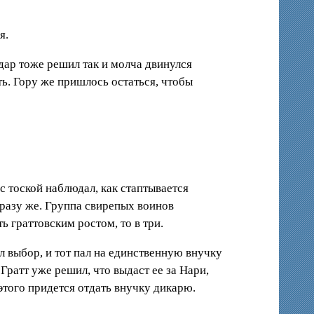
я.
дар тоже решил так и молча двинулся
ть. Гору же пришлось остаться, чтобы
с тоской наблюдал, как стаптывается
разу же. Группа свирепых воинов
ь граттовским ростом, то в три.
 выбор, и тот пал на единственную внучку
Гратт уже решил, что выдаст ее за Нари,
этого придется отдать внучку дикарю.