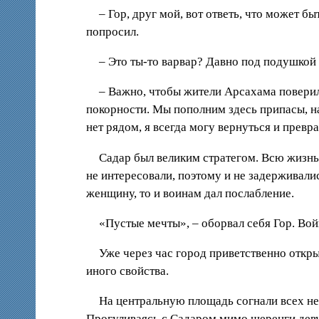
– Гор, друг мой, вот ответь, что может 
попросил.
– Это ты-то варвар? Давно под подушкой 
– Важно, чтобы жители Арсахама поверил
покорности. Мы пополним здесь припасы, н
нет рядом, я всегда могу вернуться и превра
Садар был великим стратегом. Всю жизнь
не интересовали, поэтому и не задерживали
женщину, то и воинам дал послабление.
«Пустые мечты», – оборвал себя Гор. Во
Уже через час город приветственно откры
иного свойства.
На центральную площадь согнали всех не
Прогуливаясь с Садаром мимо шеренги девуш