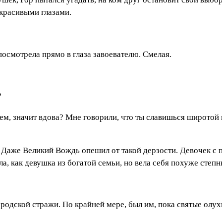
 красивыми глазами.
осмотрела прямо в глаза завоевателю. Смелая.
?
ем, значит вдова? Мне говорили, что ты славишься широтой в
 Даже Великий Вождь опешил от такой дерзости. Девочек с п
ла, как девушка из богатой семьи, но вела себя похуже степ
родской стражи. По крайней мере, был им, пока святые олухи