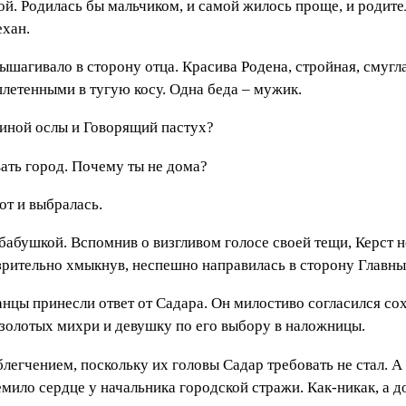
бой. Родилась бы мальчиком, и самой жилось проще, и родит
ехан.
вышагивало в сторону отца. Красива Родена, стройная, смугл
летенными в тугую косу. Одна беда – мужик.
диной ослы и Говорящий пастух?
ать город. Почему ты не дома?
от и выбралась.
 бабушкой. Вспомнив о визгливом голосе своей тещи, Керст н
езрительно хмыкнув, неспешно направилась в сторону Главны
анцы принесли ответ от Садара. Он милостиво согласился с
 золотых михри и девушку по его выбору в наложницы.
легчением, поскольку их головы Садар требовать не стал. 
мило сердце у начальника городской стражи. Как-никак, а до