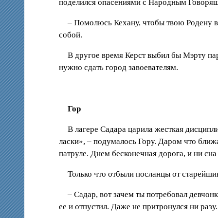
поделился опасениями с Народным Говорящи
– Помолюсь Кехану, чтобы твою Родену вы
собой.
В другое время Керст выбил бы Мэрту пар
нужно сдать город завоевателям.
Гор
В лагере Садара царила жесткая дисципли
ласки», – подумалось Гору. Даром что ближ
патруле. Днем бесконечная дорога, и ни сна 
Только что отбыли посланцы от старейши
– Садар, вот зачем ты потребовал девчон
ее и отпустил. Даже не притронулся ни разу.