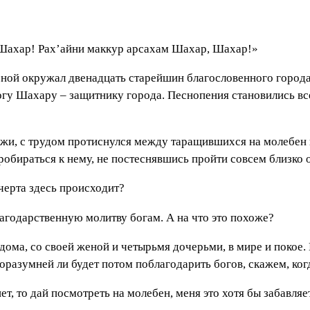
 Шахар! Рах’айни маккур арсахам Шахар, Шахар!»
еной окружал двенадцать старейшин благословенного город
богу Шахару – защитнику города. Песнопения становились в
ажи, с трудом протиснулся между таращившихся на молебен
пробираться к нему, не постеснявшись пройти совсем близко
 черта здесь происходит?
лагодарственную молитву богам. А на что это похоже?
 дома, со своей женой и четырьмя дочерьми, в мире и покое.
разумней ли будет потом поблагодарить богов, скажем, когд
нет, то дай посмотреть на молебен, меня это хотя бы забавляет