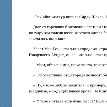
«Рах’айни маккур инта сах’арду Шахар,
Дым от горевших благовоний плотной ст
полукругом сидели возле золотого алтаря 
закачались им в такт.
Керст Мак-Рой, начальник городской стр
Говорящего. Увидев, он решительно начал 
– Мэрт, объясни мне, пожалуйста, какого
– Благочестивые отцы города возносят б
– Ну, я тоже люблю молиться. К примеру,
всадников, жаждущих нашей крови. Не благо
– У тебя в рукаве есть чудо, Керст? Если 