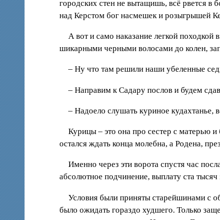
городских стен не вытащишь, всё рвется в 
над Керстом бог насмешек и розыгрышей К
А вот и само наказание легкой походкой 
шикарными черными волосами до колен, зап
– Ну что там решили наши убеленные се
– Направим к Садару послов и будем сдав
– Надоело слушать куриное кудахтанье, в
Курицы – это она про сестер с матерью и
остался ждать конца молебна, а Родена, пр
Именно через эти ворота спустя час посл
абсолютное подчинение, выплату ста тысяч
Условия были приняты старейшинами с об
было ожидать гораздо худшего. Только заще