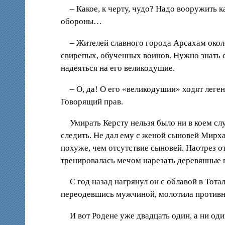
– Какое, к черту, чудо? Надо вооружить 
обороны…
– Жителей славного города Арсахам око
свирепых, обученных воинов. Нужно знать с
надеяться на его великодушие.
– О, да! О его «великодушии» ходят леге
Говорящий прав.
Умирать Керсту нельзя было ни в коем сл
следить. Не дал ему с женой сыновей Мирха
похуже, чем отсутствие сыновей. Наотрез о
тренировалась мечом нарезать деревянные п
С год назад нагрянул он с облавой в Тота
переодевшись мужчиной, молотила противни
И вот Родене уже двадцать один, а ни оди