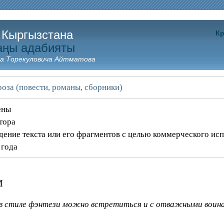
 Кыргызстана
Кр
аңы адабияты
а Торекуловича Айтматова
оза (повести, романы, сборники)
ены
тора
дение текста или его фрагментов с целью коммерческого ис
 года
м
 в стиле фэнтези можно встретиться и с отважными воина