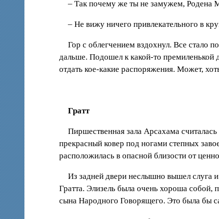
– Так почему же ты не замужем, Родена 
– Не вижу ничего привлекательного в кр
Гор с облегчением вздохнул. Все стало 
дальше. Подошел к какой-то премиленькой д
отдать кое-какие распоряжения. Может, хот
Гратт
Пиршественная зала Арсахама считалась п
прекрасный ковер под ногами степных заво
расположилась в опасной близости от ценног
Из задней двери неслышно вышел слуга и
Гратта. Элизель была очень хороша собой, п
сына Народного Говорящего. Это была бы са