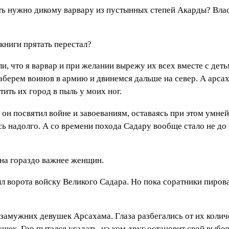
быть нужно дикому варвару из пустынных степей Акарды? Влас
книги прятать перестал?
и, что я варвар и при желании вырежу их всех вместе с дет
аберем воинов в армию и двинемся дальше на север. А арса
тить их город в пыль у моих ног.
 он посвятил войне и завоеваниям, оставаясь при этом умн
сь надолго. А со времени похода Садару вообще стало не до 
йна гораздо важнее женщин.
л ворота войску Великого Садара. Но пока соратники пирова
замужних девушек Арсахама. Глаза разбегались от их количе
ек, Гор пытался угадать, на ком друг остановит свой выбо