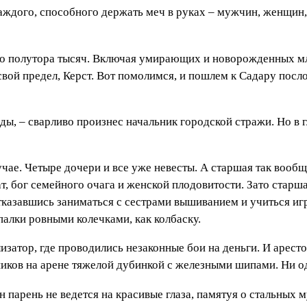
каждого, способного держать меч в руках – мужчин, женщин,
ло полутора тысяч. Включая умирающих и новорожденных мла
вой предел, Керст. Вот помолимся, и пошлем к Садару посл
нды, – сварливо произнес начальник городской стражи. Но в 
учае. Четыре дочери и все уже невесты. А старшая так вообщ
т, бог семейного очага и женской плодовитости. Зато старша
тказавшись заниматься с сестрами вышиванием и учиться игр
алки ровными колечками, как колбаску.
лизатор, где проводились незаконные бои на деньги. И арест
ков на арене тяжелой дубинкой с железными шипами. Ни одн
н парень не ведется на красивые глаза, памятуя о стальных м