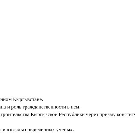
енном Кыргызстане.
а и роль гражданственности в нем.
строительства Кыргызской Республики через призму консти
я и взгляды современных ученых.