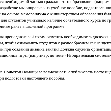
я необходимой частью гражданского образования (например,
о разработке мы опирались на учебное пособие, подготовлен
е на основе меморандума с Министерством образования было
 для студентов учитывало наличие обязательного курса по г
женные ранее в школьной программе.
ля преподавателей хотим отметить необходимость дискуссио
, чтобы ознакомить студентов с разнообразием как концепт
й при создании дизайна занятия должна служить ориентация
итационные игры (например, по теме «Избирательная систем
е Польской Помощи за возможность опубликовать настоящее
при подготовки настоящего пособия.