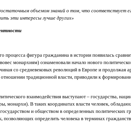
остаточным объемом знаний о том, что соответствует ег
чить эти интересы лучше других»
тентности
го процесса фигура гражданина в истории появилась сравни
вовес монархиям) ознаменовали начало нового политическог
иная со средневековых революций в Европе и продолжая ара
в отношении традиционной власти, приводили к формирова
итического взаимодействия выступают – государства, наци
ры, монархи). В таких координатах власти человек, облад
 государством и обществом в определенных политических г
, позволяющих определить человека в терминах гражданств