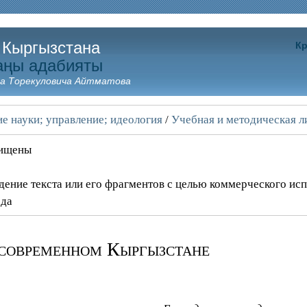
 Кыргызстана
Кр
аңы адабияты
а Торекуловича Айтматова
е науки; управление; идеология
/
Учебная и методическая л
щищены
дение текста или его фрагментов с целью коммерческого ис
ода
 современном Кыргызстане