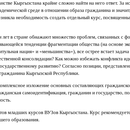
нстве Кыргызстана крайне сложно найти на него ответ. За 
демической среде в отношении образа гражданина и значит,
озникла необходимость создать отдельный курс, посвящен
и лет в стране обнажают множество проблем, связанных с 
ивающейся тенденции фрагментации общества (на основе эк
итульная нация» и «меньшинства»), все острее встает задач
ественной консолидации? Как можно избежать конфликта ид
осударственному развитию? Согласно позиции, представлен
гражданина Кыргызской Республики.
 комплексное изложение основных составляющих гражданско
ражданская самоидентификация, гражданин и государство, по
ость.
тов младших курсов ВУЗов Кыргызстана. Курс рекомендуетс
шего образования.