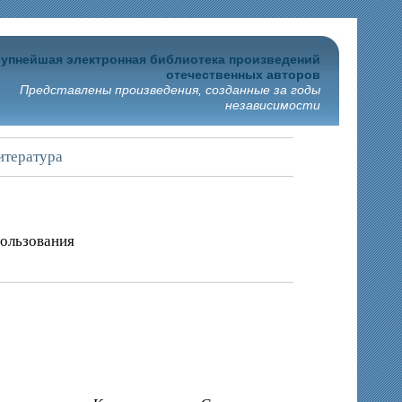
упнейшая электронная библиотека произведений
отечественных авторов
Представлены произведения, созданные за годы
независимости
итература
пользования