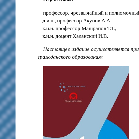
профессор, чрезвычайный и полномочный
д.и.н., профессор Акунов А.А.,
к.и.н. профессор Машрапов Т.Т.,
к.и.н. доцент Халанский И.В.
Настоящее издание осуществляется пр
гражданского образования»