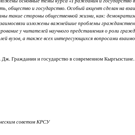
изложены основные темы курса «Гражданин и государство 
, общество и государство. Особый акцент сделан на взаи
аны такие стороны общественной жизни, как: демократиза
взаимосвязи изложены важнейшие проблемы гражданственн
ирование у читателей научного представления о роли граж
елей вузов, а также всех интересующихся вопросами взаим
Дж. Гражданин и государство в современном Кыргызстане. У
ическим советом КРСУ