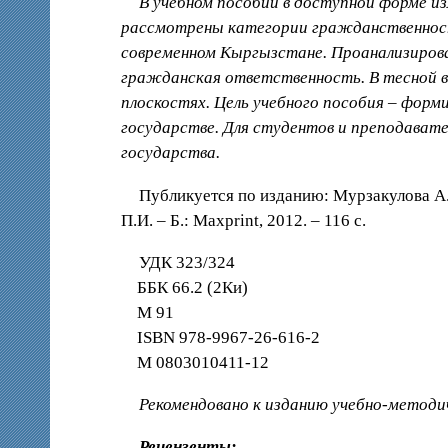
В учебном пособии в доступной форме 
рассмотрены категории гражданственность
современном Кыргызстане. Проанализиров
гражданская ответственность. В тесной 
плоскостях. Цель учебного пособия – форм
государстве. Для студентов и преподават
государства.
Публикуется по изданию: Мурзакулова А. 
П.И. – Б.: Maxprint, 2012. – 116 с.
УДК 323/324
ББК 66.2 (2Ки)
М 91
ISBN 978-9967-26-616-2
М 0803010411-12
Рекомендовано к изданию учебно-метод
Рецензенты: