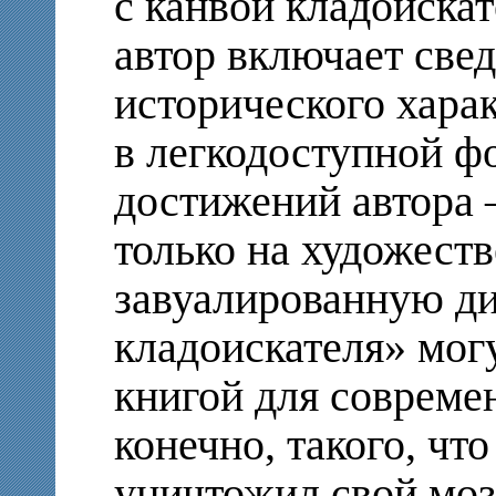
с канвой кладоиска
автор включает све
исторического харак
в легкодоступной фо
достижений автора 
только на художеств
завуалированную ди
кладоискателя» могу
книгой для совреме
конечно, такого, чт
уничтожил свой моз