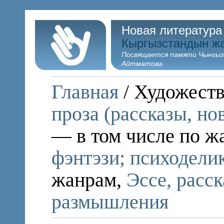
Новая литература
Кыргызстандын ж
Посвящается памяти Чынгыз
Айтматова
Главная
/ Художеств
проза (рассказы, но
— в том числе по ж
фэнтэзи; психодели
жанрам,
Эссе, расс
размышления