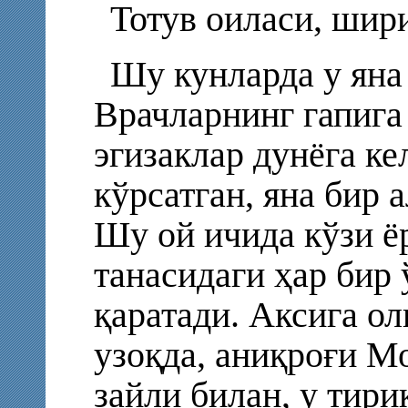
Тотув оиласи, шир
Шу кунларда у яна
Врачларнинг гапига
эгизаклар дунёга к
кўрсатган, яна бир 
Шу ой ичида кўзи ё
танасидаги ҳар бир
қаратади. Аксига ол
узоқда, аниқроғи М
зайли билан, у тир