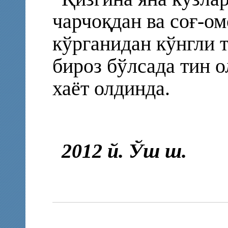
чарчоқдан ва соғ-о
кўрганидан кўнгли 
бироз бўлсада тин 
хаёт олдинда.
2012 й. Ўш ш.