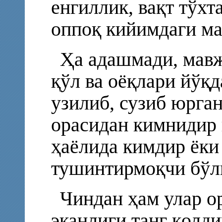
енгиллик, вақт тўхт
оппоқ кийимдаги ма
Ҳа адашмади, мавж
қўл ва оёқлари йўқд
узилиб, сузиб юрган
орасидан кимнидир 
ҳаёлида кимдир ёки
тушинтирмоқчи бўл
Чиндан ҳам улар о
эканлиги танг қолд