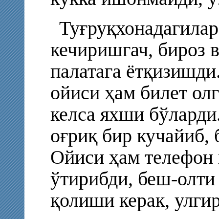
Туғруқхонадагилар
кечиришгач, бироз в
палатага ётқизишди
ойиси ҳам билет ол
келса яхши бўларди.
оғриқ бир кучайиб, 
Ойиси ҳам телефон 
ўтирибди, беш-олти
қолиши керак, улги