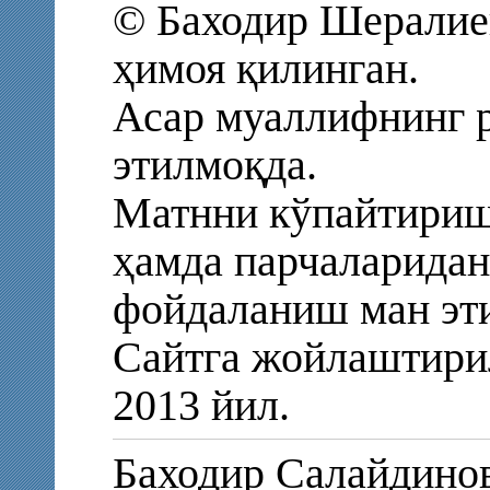
© Баходир Шералиев
ҳимоя қилинган.
Асар муаллифнинг р
этилмоқда.
Матнни кўпайтириш
ҳамда парчаларидан
фойдаланиш ман эт
Сайтга жойлаштирил
2013 йил.
Баходир Салайдин