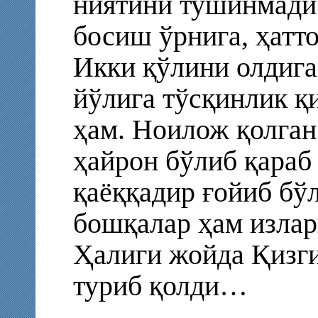
ниятини тушинмади.
босиш ўрнига, ҳатто
Икки қўлини олдига
йўлига тўсқинлик қ
ҳам. Ноилож қолган
ҳайрон бўлиб қараб 
қаёққадир ғойиб бў
бошқалар ҳам излар
Ҳалиги жойда Қизги
туриб қолди…