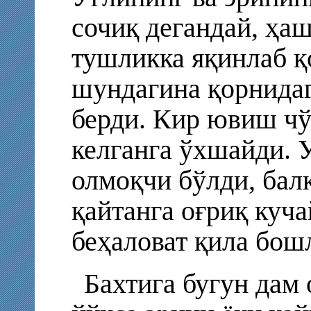
сочиқ дегандай, ҳаш
тушликка яқинлаб қ
шундагина қорнидаг
берди. Кир ювиш чў
келганга ўхшайди. 
олмоқчи бўлди, бал
қайтанга оғриқ куч
беҳаловат қила бош
Бахтига бугун дам 