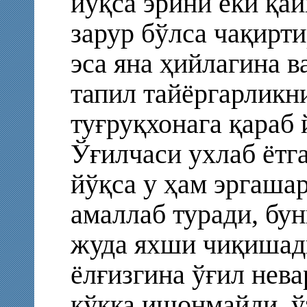
йўқса эрини ёки қа
зарур бўлса чақирт
эса яна ҳийлагина в
тапил тайёргарликн
туғруқхонага қараб
Ўғилчаси ухлаб ётг
йўқса у ҳам эргашар
амаллаб туради, бун
жуда яхши чиқишади
ёлғизгина ўғил нева
кўкка ишонмайди, ў