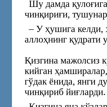
Шу дамда қулоғига
чинқириғи, тушунар
– У ҳушига келди, 
аллоҳнинг қудрати у
Қизгина мажолсиз к
кийган ҳамширалар,
гўдак ёнида, янги д
чинқириб йиғларди.
Қизгина яна кўзла