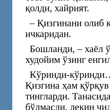
қолди, хайрият.
– Қизгинани олиб 
ичкаридан.
Бошланди, – хаёл 
худойим ўзинг енги
Кўринди-кўринди…
Қизгина ҳам қўрқув
тингларди. Танасид
бўлмасди, лекин чи