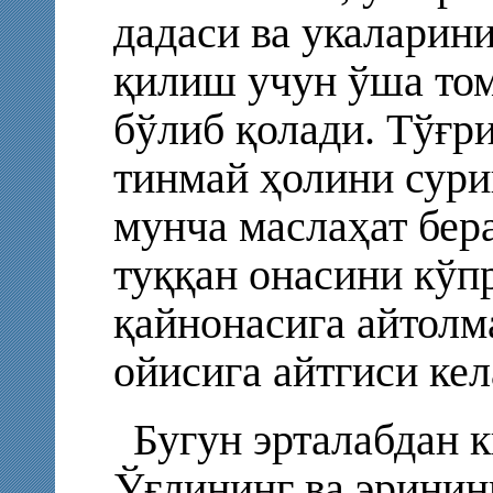
дадаси ва укаларин
қилиш учун ўша том
бўлиб қолади. Тўғр
тинмай ҳолини сури
мунча маслаҳат бер
туққан онасини кўп
қайнонасига айтолм
ойисига айтгиси кел
Бугун эрталабдан 
Ўғлининг ва эринин