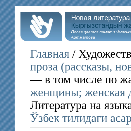
Новая литература
Кыргызстандын ж
Посвящается памяти Чынгыз
Айтматова
Главная
/ Художеств
проза (рассказы, но
— в том числе по ж
женщины; женская 
Литература на язык
Ўзбек тилидаги аса