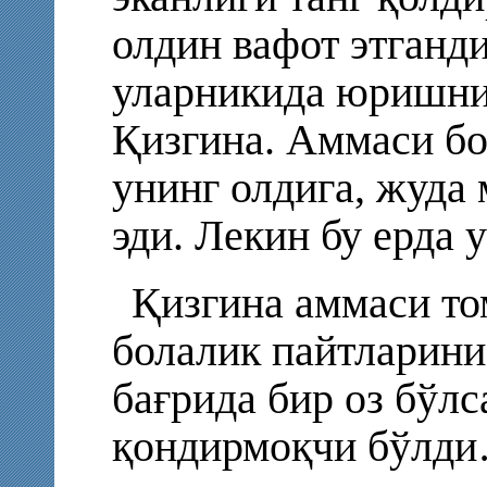
олдин вафот этганд
уларникида юришни
Қизгина. Аммаси бо
унинг олдига, жуда
эди. Лекин бу ерда 
Қизгина аммаси то
болалик пайтларини
бағрида бир оз бўл
қондирмоқчи бўлди