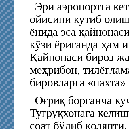
Эри аэропортга ке
ойисини кутиб олиш
ёнида эса қайнонас
кўзи ёриганда ҳам и
Қайнонаси бироз жа
меҳрибон, тилёғлам
бировларга «пахта»
Оғриқ борганча ку
Туғруқхонага келиш
соат бўлиб қоляпти,