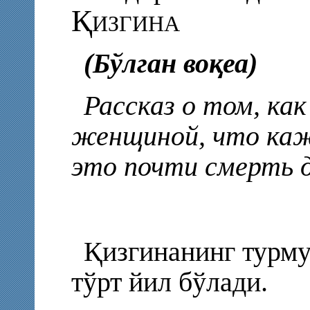
Қизгина
(Бўлган воқеа)
Рассказ о том, как
женщиной, что каж
это почти смерть д
Қизгинанинг турму
тўрт йил бўлади.