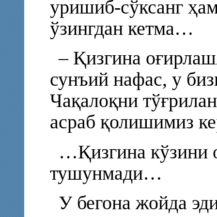
уришиб-сўксанг ҳам
ўзингдан кетма…
– Қизгина оғирлаш
сунъий нафас, у би
Чақалоқни тўғрилан
асраб қолишимиз к
…Қизгина кўзини о
тушунмади…
У бегона жойда эд