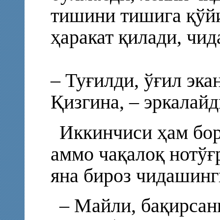
тишини тишига қўйи
ҳаракат қилади, чид
– Туғилди, ўғил эка
Қизгина, – эркалайд
Иккинчиси ҳам бор
аммо чақалоқ нотўғ
яна бироз чидашингг
– Майли, бақирсан