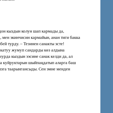
дон кыздын колун шап кармады да,
, мен экинчисин кармайын, анан тиги бакка
ей турду. – Тезинен санакты эсте!
 катуу жумуп сандарды көз алдына
урда кыздын ээсине санак келди да, ал
лса куйруктарын шыйпаңдатып аларга баш
кызга таарынгансыды. Сен эмне менден