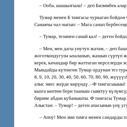
– Ооба, шашылгыла! – деп Билимбек алар
Тумар менен Б тамгасы чуркаган бойдон 
Санакчы чал чыгып: – Мага санап бербесеңе
– Тумар, тезинен санай кал! – деген бой
– Мен, мен дагы унутуп жатам, – деп ба
жоготкондугуна ызаланып, жашын сүртүп ж
керек, качандыр бир жаттаган нерселерди э
Мындайды күтпөгөн Тумар ордунан тез тура к
8, 9, 10, 20, 30, 40, 50, 60, 70, 80, 90, ж
алыс эмес жерде көрүндү. –Ф тамгасыыыы! 
кызга көптөн бери тааныш сыяктуу күлүмсү
бирине абдан кубанышты. Ф тамгасы Тумар 
Алыстан: – Тумар! – деген апасынын үнү угу
– Апоу! Мен эми тамга менен сандарды та