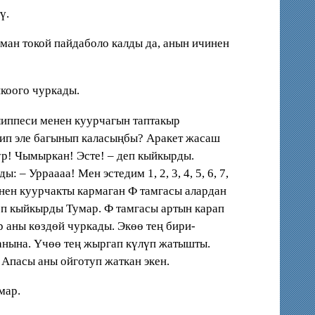
ү.
ман токой пайдаболо калды да, анын ичинен
йкоого чуркады.
липпеси менен куурчагын таптакыр
тип эле багынып каласыңбы? Аракет жасаш
ур! Чымыркан! Эсте! – деп кыйкырды.
– Урраааа! Мен эстедим 1, 2, 3, 4, 5, 6, 7,
 менен куурчакты кармаган Ф тамгасы алардан
еп кыйкырды Тумар. Ф тамгасы артын карап
 аны көздөй чуркады. Экөө тең бири-
ганына. Үчөө тең жыргап күлүп жатышты.
. Апасы аны ойготуп жаткан экен.
мар.