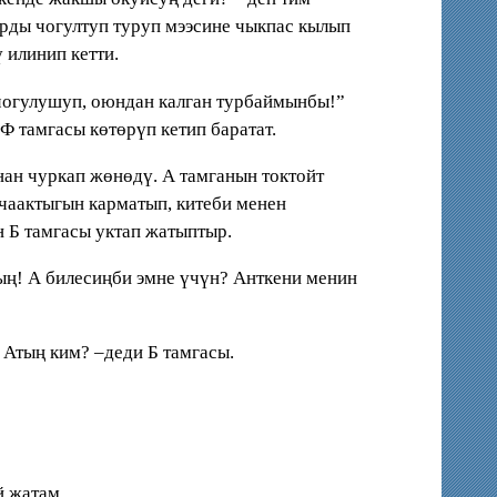
рды чогултуп туруп мээсине чыкпас кылып
 илинип кетти.
 чогулушуп, оюндан калган турбаймынбы!”
 тамгасы көтөрүп кетип баратат.
нан чуркап жөнөдү. А тамганын токтойт
шчаактыгын карматып, китеби менен
 Б тамгасы уктап жатыптыр.
мсың! А билесиңби эмне үчүн? Анткени менин
 Атың ким? –деди Б тамгасы.
й жатам.