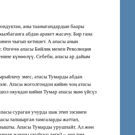
лгондуктан, аны тааныгандардын баары
ылбаганга абдан аракет жасачу. Бир гана
синен чыгып кетишет. А апасы анын
т. Өзгөчө апасы Бийлик менен Революция
енине күнөөлүү. Себеби, апасы ар дайым
ырыйлачу эмес, атасы Тумарды абдан
эле. Атасы жоголгондон кийин чоң атасы
шол окуядан кийин Тумар апасы экөө үйсүз
апасы сураган учурда шак этип ээсинен
пасы тапшырган тамгаларды жаттап,
качышты. Апасы Тумарды урушпайт. Ал жөн
ткенде жакшы окуйсуң деги? – деп тим