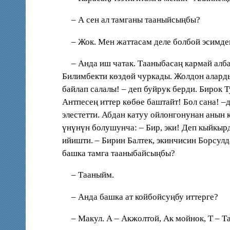
– А сен ал тамганы тааныйсыңбы?
– Жок. Мен жаттасам деле болбой эсимден
– Анда иш чатак. Тааныбасаң кармай алб
Билимбекти көздөй чуркады. Жолдон аларды 
байлап салалы! – деп буйрук берди. Бирок 
Антпесең иттер көбөе баштайт! Бол сана! 
элестетти. Абдан катуу ойлонгонунан анын 
үнүнүн болушунча: – Бир, эки! Деп кыйкыр
ийишти. – Бирин Балтек, экинчисин Борсулд
башка тамга тааныбайсыңбы?
– Тааныйм.
– Анда башка ат койбойсуңбу иттерге?
– Макул. А – Акжолтой, Ак мойнок, Т – 