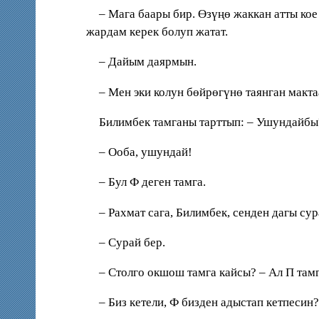
– Мага баары бир. Өзүңө жаккан атты ко
жардам керек болуп жатат.
– Дайым даярмын.
– Мен эки колун бөйрөгүнө таянган макт
Билимбек тамганы тарттып: – Ушундайбы?
– Ооба, ушундай!
– Бул Ф деген тамга.
– Рахмат сага, Билимбек, сенден дагы су
– Сурай бер.
– Столго окшош тамга кайсы? – Ал П там
– Биз кетели, Ф бизден адыстап кетпесин?