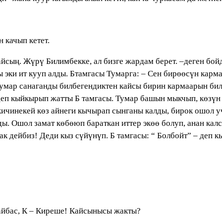
 качып кетет.
айсың. Жүрү Билимбекке, ал бизге жардам берет. –деген бой
эки ит кууп алды. Бтамгасы Тумарга: – Сен бирөөсүн карма
Тумар санаганды билбегендиктен кайсы бирин кармаарын билб
–деп кыйкырып жатты Б тамгасы. Тумар башын мыкчып, көзүн
кичинекей көз айнеги кычырап сынганы калды, бирок ошол уч
ды. Ошол замат көбөюп бараткан иттер экөө болуп, анан ка
ак дейбиз! Деди кыз сүйүнүп. Б тамгасы: “ Болбойт” – деп 
Тайбас, К – Киреше! Кайсынысы жакты?