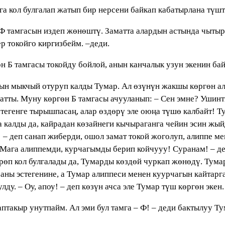
га кол булгалап жатып бир нерсени байкап кабатырлана түшт
Ф тамгасын издеп жөнөштү. Заматта алардын астында чытыр
р токойго киргизбейм. –деди.
дон Б тамгасы токойду бойлой, анын канчалык узун экенин ба
шын мыкчый отуруп калды Тумар. Ал өзүнүн жакшы көргөн а
атты. Муну көргөн Б тамгасы ачууланып: – Сен эмне? Ушин
стегенге тырышпасаң, алар өздөрү эле оюңа түшө калбайт! Т
алды да, кайрадан көзайнеги кычыраганга чейин эсин жыйды: 
үүүүз! – деп санап жиберди, ошол замат токой жоголуп, алиппе
Мага алиппемди, курчагымды берип койчууу! Суранам! – д
рөп кол булгалады да, Тумарды көздөй чуркап жөнөдү. Тумар
аны эстегенине, а Тумар алиппеси менен куурчагын кайтар
лду. – Оу, апоу! – деп көзүн ачса эле Тумар түш көргөн экен
птакыр унутпайм. Ал эми бул тамга – Ф! – деди бактылуу Ту