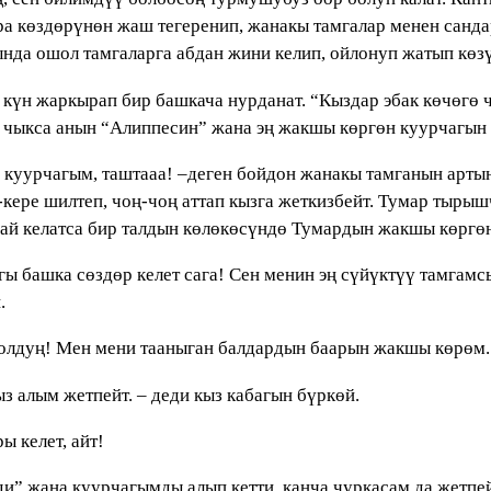
а көздөрүнөн жаш тегеренип, жанакы тамгалар менен санда
ында ошол тамгаларга абдан жини келип, ойлонуп жатып көзү
а күн жаркырап бир башкача нурданат. “Кыздар эбак көчөгө
чыкса анын “Алиппесин” жана эң жакшы көргөн куурчагын Ф
н куурчагым, таштааа! –деген бойдон жанакы тамганын арты
-кере шилтеп, чоң-чоң аттап кызга жеткизбейт. Тумар тыры
ай келатса бир талдын көлөкөсүндө Тумардын жакшы көргөн
 дагы башка сөздөр келет сага! Сен менин эң сүйүктүү тамга
.
болдуң! Мен мени тааныган балдардын баарын жакшы көрөм.
з алым жетпейт. – деди кыз кабагын бүркөй.
ы келет, айт!
ди” жана куурчагымды алып кетти, канча чуркасам да жетпе