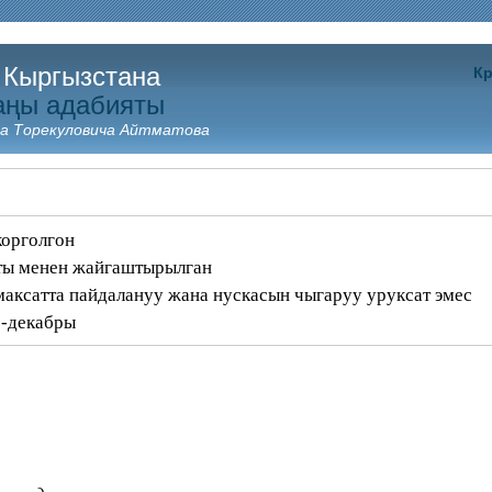
 Кыргызстана
Кр
аңы адабияты
а Торекуловича Айтматова
корголгон
аты менен жайгаштырылган
аксатта пайдалануу жана нускасын чыгаруу уруксат эмес
7-декабры