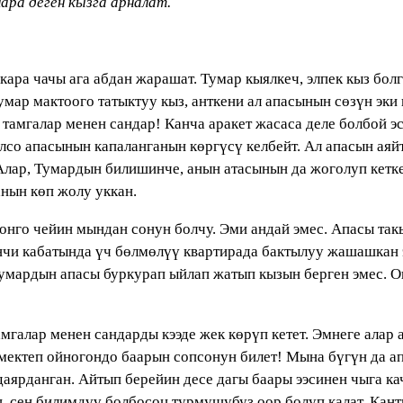
ара деген кызга арналат.
кара чачы ага абдан жарашат. Тумар кыялкеч, элпек кыз бо
ар мактоого татыктуу кыз, анткени ал апасынын сөзүн эки к
 тамгалар менен сандар! Канча аракет жасаса деле болбой э
олсо апасынын капаланганын көргүсү келбейт. Ал апасын аяй
 Алар, Тумардын билишинче, анын атасынын да жоголуп кетк
анын көп жолу уккан.
нго чейин мындан сонун болчу. Эми андай эмес. Апасы так
нчи кабатында үч бөлмөлүү квартирада бактылуу жашашкан 
умардын апасы буркурап ыйлап жатып кызын берген эмес. О
галар менен сандарды кээде жек көрүп кетет. Эмнеге алар 
мектеп ойногондо баарын сопсонун билет! Мына бүгүн да а
аярданган. Айтып берейин десе дагы баары ээсинен чыга 
ң, сен билимдүү болбосоң турмушубуз оор болуп калат. Кан