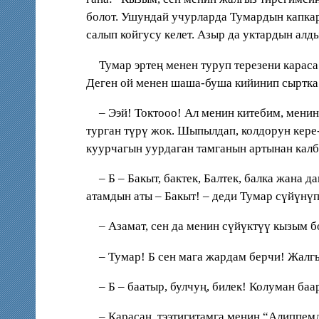
болот. Ушундай учурларда Тумардын капкар
салып койгусу келет. Азыр да уктардын алд
Тумар эртең менен туруп терезени карас
Деген ой менен шаша-буша кийинип сыртка 
– Ээй! Токтооо! Ал менин китебим, мени
турган түрү жок. Шыпылдап, колдорун кере
куурчагын уурдаган тамганын артынан калб
– Б – Бакыт, бактек, Балтек, балка жана
атамдын аты – Бакыт! – деди Тумар сүйүнүп
– Азамат, сен да менин сүйүктүү кызым 
– Тумар! Б сен мага жардам берчи! Жалгы
– Б – баатыр, булчуң, билек! Колуман баар
– Карасаң, тээтигитамга менин “Алиппем