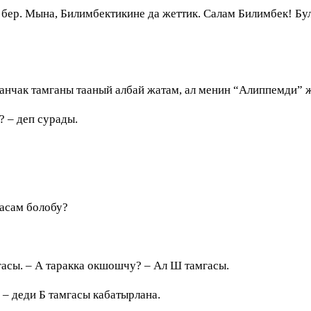
е бер. Мына, Билимбектикине да жеттик. Салам Билимбек! Б
аанчак тамганы тааный албай жатам, ал менин “Алиппемди” 
 – деп сурады.
расам болобу?
гасы. – А таракка окшошчу? – Ал Ш тамгасы.
 – деди Б тамгасы кабатырлана.