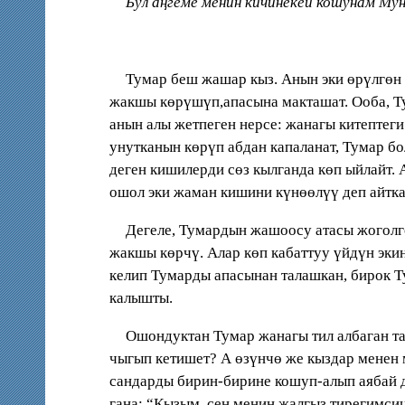
Бул аңгеме менин кичинекей кошунам Мун
Тумар беш жашар кыз. Анын эки өрүлгөн 
жакшы көрүшүп,апасына макташат. Ооба, Тум
анын алы жетпеген нерсе: жанагы китептеги
унутканын көрүп абдан капаланат, Тумар б
деген кишилерди сөз кылганда көп ыйлайт.
ошол эки жаман кишини күнөөлүү деп айтк
Дегеле, Тумардын жашоосу атасы жоголго
жакшы көрчү. Алар көп кабаттуу үйдүн эки
келип Тумарды апасынан талашкан, бирок Т
калышты.
Ошондуктан Тумар жанагы тил албаган там
чыгып кетишет? А өзүнчө же кыздар менен 
сандарды бирин-бирине кошуп-алып аябай д
гана: “Кызым, сен менин жалгыз тирегимси