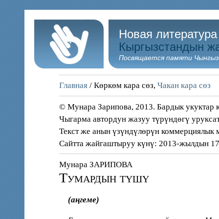
Новая литература
Кыргызстандын ж
Посвящается памяти Чынгыз
Главная
/ Көркөм кара сөз,
Чакан кара сөз
© Мунара Зарипова, 2013. Бардык укуктар 
Чыгарма автордун жазуу түрүндөгү урукс
Текст же анын үзүндүлөрүн коммерциялык м
Сайтта жайгаштыруу күнү: 2013-жылдын 1
Мунара ЗАРИПОВА
Тумардын түшү
(аңгеме)