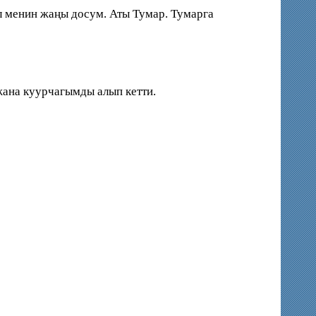
ул менин жаңы досум. Аты Тумар. Тумарга
жана куурчагымды алып кетти.