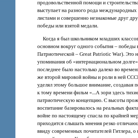
продовольственной помощи и строительства
выступает на разного рода международных 
листами и совершенно незнакомые друг дру
победы или взятой медали.
Когда я был школьником младших классов
основном вокруг одного события – победы в
Патриотической – Great Patriotic War). Это 
упоминания об «интернациональном долге» 
последнее было настолько далеко во времени
же второй мировой войны и роли в ней СССР
уделял этому большое внимание, создавая п
к тому времени фильм «...А зори здесь тихи
патриотическую концепцию. С высоты прожи
воспитание базировалось на реальных факт
войне по настоящему спасла по крайней мер
приходится слышать мнения резко отличающи
ввиду современных почитателей Гитлера, о