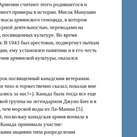
 Армении считают этого родившегося и
имеет примеры в истории. Мисак Манушян
ужасы армянского геноцида, в котором
турной деятельностью, переводами на
, посвященных культуре. Во время
. В 1943 был арестован, подвергнут пыткам
ии, ему установлен памятник и в его честь
ния армянской культуры, оказался
 урок посвященный канадским ветеранам.
 тихо и торжественно сказал, показав мне
лись за нас!»). Канада была тогда все еще
овой группы на легендарном Джуно Бич и в
е, чем морской воды из Ла-Манша [5].
, поскольку канадская армия воевала в
е Канада принимала участие:
рными акциями типа рапределения