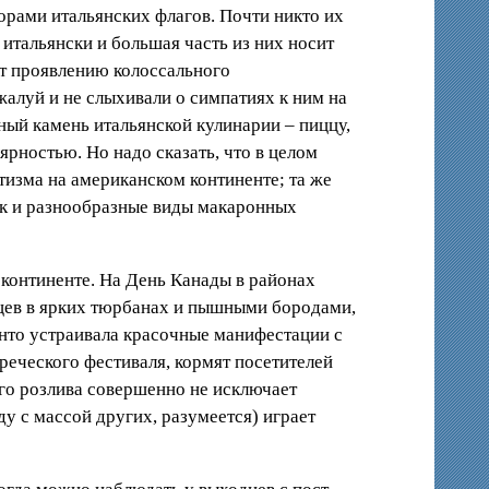
рами итальянских флагов. Почти никто их
итальянски и большая часть из них носит
т проявлению колоссального
алуй и не слыхивали о симпатиях к ним на
ый камень итальянской кулинарии – пиццу,
рностью. Но надо сказать, что в целом
тизма на американском континенте; та же
ак и разнообразные виды макаронных
 континенте. На День Канады в районах
цев в ярких тюрбанах и пышными бородами,
нто устраивала красочные манифестации с
реческого фестиваля, кормят посетителей
го розлива совершенно не исключает
у с массой других, разумеется) играет