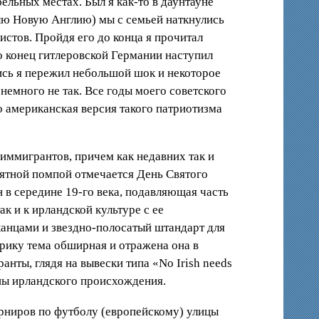
ельных местах. Был я как-то в даунтауне
блю Новую Англию) мы с семьей наткнулись
стов. Пройдя его до конца я прочитал
о конец гитлеровской Германии наступил
ись я пережил небольшой шок и некоторое
немного не так. Все годы моего советского
о американская версия такого патриотизма
иммигрантов, причем как недавних так и
роятной помпой отмечается День Святого
 в середине 19-го века, подавляющая часть
к и к ирландской культуре с ее
канцами и звездно-полосатый штандарт для
ерику тема обширная и отражена она в
нты, глядя на вывески типа «No Irish needs
ины ирландского происхождения.
урниров по футболу (европейскому) улицы