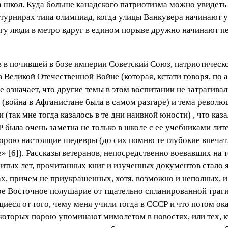
 школ. Куда больше канадского патриотизма можно увидеть 
турнирах типа олимпиад, когда улицы Ванкувера начинают у
гу люди в метро вдруг в едином порыве дружно начинают п
 в почившей в бозе империи Советский Союз, патриотическо
 Великой Отечественной Войне (которая, кстати говоря, по 
не означает, что другие темы в этом воспитании не затрагива
(война в Афганистане была в самом разгаре) и тема револю
 (так мне тогда казалось в те дни наивной юности) , что каз
 была очень заметна не только в школе с ее учебниками ли
орою настоящие шедевры (до сих помню те глубокие впечатл
е» [6]). Рассказы ветеранов, непосредственно воевавших на т
тых лет, прочитанных книг и изученных документов стало я
ах, причем не приукрашенных, хотя, возможно и неполных, и
е Восточное полушарие от тщательно спланированной трагич
еся от того, чему меня учили тогда в СССР и что потом ок
 которых порою упоминают мимолетом в новостях, или тех, 