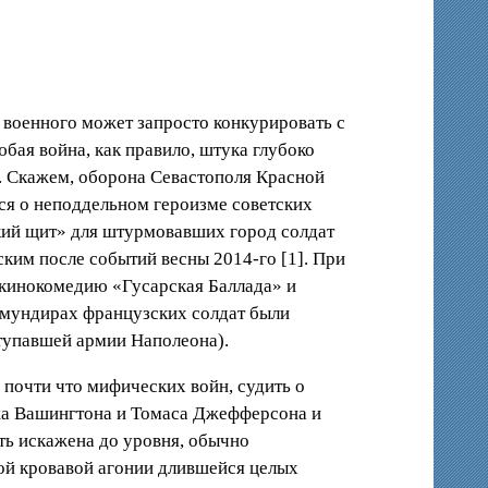
 военного может запросто конкурировать с
бая война, как правило, штука глубоко
я. Скажем, оборона Севастополя Красной
ся о неподдельном героизме советских
кий щит» для штурмовавших город солдат
ким после событий весны 2014-го [1]. При
ю кинокомедию «Гусарская Баллада» и
 мундирах французских солдат были
ступавшей армии Наполеона).
 почти что мифических войн, судить о
жа Вашингтона и Томаса Джефферсона и
ть искажена до уровня, обычно
той кровавой агонии длившейся целых