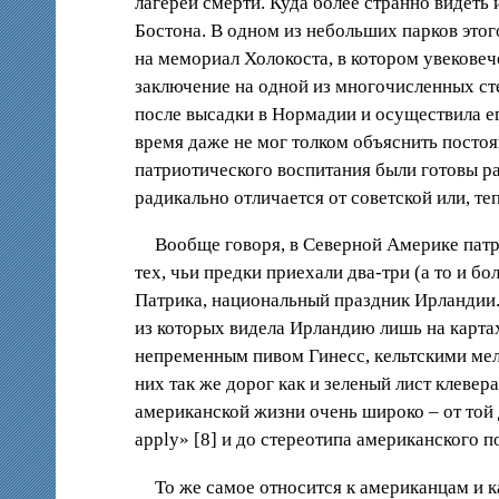
лагерей смерти. Куда более странно видеть 
Бостона. В одном из небольших парков этог
на мемориал Холокоста, в котором увековеч
заключение на одной из многочисленных сте
после высадки в Нормадии и осуществила е
время даже не мог толком объяснить постоя
патриотического воспитания были готовы ра
радикально отличается от советской или, те
Вообще говоря, в Северной Америке патр
тех, чьи предки приехали два-три (а то и 
Патрика, национальный праздник Ирландии. 
из которых видела Ирландию лишь на картах
непременным пивом Гинесс, кельтскими мел
них так же дорог как и зеленый лист клеве
американской жизни очень широко – от той 
apply» [8] и до стереотипа американского 
То же самое относится к американцам и 