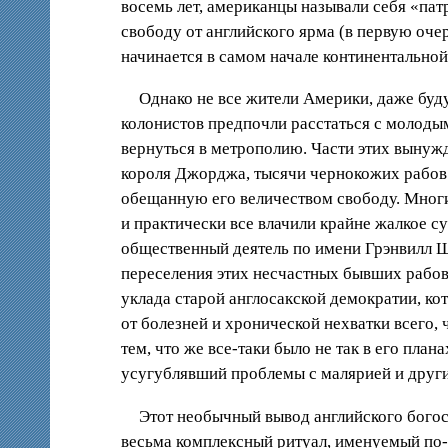
восемь лет, американцы называли себя «пат
свободу от английского ярма (в первую оче
начинается в самом начале континентально
Однако не все жители Америки, даже буд
колонистов предпочли расстаться с молодым
вернуться в метрополию. Части этих вынужд
короля Джорджа, тысячи чернокожих рабов 
обещанную его величеством свободу. Многи
и практически все влачили крайне жалкое 
общественный деятель по имени Грэнвилл 
переселения этих несчастных бывших рабов
уклада старой англосакской демократии, к
от болезней и хронической нехватки всего,
тем, что же все-таки было не так в его пла
усугублявший проблемы с малярией и друг
Этот необычный вывод английского богос
весьма комплексный ритуал, именуемый по-