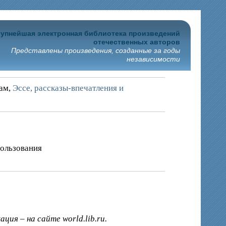
упнейшая электронная библиотека произведений
отечественных авторов
Представлены произведения, созданные за годы
независимости
рам,
Эссе, рассказы-впечатления и
пользования
ия – на сайте world.lib.ru.