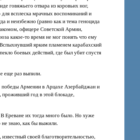
иде говяжьего отвара из коровьих ног,
р для всплеска мрачных воспоминаний и
да и неизбежно (равно как и тема геноцида
знакомом, офицере Советской Армии,
за какое-то время не мог понять что ему
ь. Вспыхнувший ярким пламенем карабахский
пекло боевых действий, где был убит спустя
е еще раз выпили.
сле победы Армении в Арцахе Азербайджан и
, проживший год в этой блокаде,
 В Ереване их тогда много было. Но хуже
р не знаю, как бы выжили.
 известный своей благотворительностью,