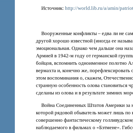
Источник:
http://world.lib.ru/a/amin/patri
Вооруженные конфликты – едва ли не сам
другой хорошо известной (иногда ее называ
эмоциональная. Однако чем дальше она наз
Армией в 1942-м году от германской групп
бойцов, вспомнить одноименное полотно А
вермахта и, конечно же, порефлексировать 
этом воспоминания о, скажем, Отечественно
странную особенность олова становиться ч
сделаны из олова и в результате зимних мо
Война Соединенных Штатов Америки за не
которой рядовой обыватель может лишь по
совершенно фантастическому голливудскому
наблюдаемого в фильмах о «Бэтмене». Гибс