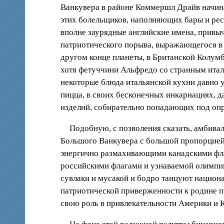
Ванкувера в районе Коммершл Драйв начин
этих болельщиков, наполняющих бары и рест
вполне заурядные английские имена, привы
патриотического порыва, выражающегося в 
другом конце планеты, в Британской Колум
хотя фетуччини Альфредо со странным итал
некоторые блюда итальянской кухни давно у
пицца, в своих бесконечных инкарнациях, 
изделий, собирательно попадающих под опр
Подобную, с позволения сказать, амбива
Большого Ванкувера с большой пропорцией
энергично размахивающими канадскими фла
российскими флагами и узнаваемой олимпийс
сувлаки и мусакой и бодро танцуют национ
патриотической приверженности к родине пр
свою роль в привлекательности Америки и 