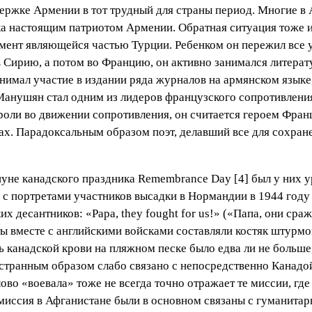
ержке Армении в тот трудный для страны период. Многие в
а настоящим патриотом Армении. Обратная ситуация тоже 
мент являющейся частью Турции. Ребенком он пережил все 
в Сирию, а потом во Францию, он активно занимался литера
нимал участие в издании ряда журналов на армянском языке
анушян стал одним из лидеров французского сопротивления
 роли во движении сопротивления, он считается героем Франц
ах. Парадоксальным образом поэт, делавший все для сохране
ануне канадского праздника Remembrance Day [4] был у них
с портретами участников высадки в Нормандии в 1944 году и
десантников: «Papa, they fought for us!» («Папа, они сража
ты вместе с английскими войсками составляли костяк штурм
нь канадской крови на пляжном песке было едва ли не больш
странным образом слабо связано с непосредственно Канадой
ово «воевала» тоже не всегда точно отражает те миссии, гд
миссия в Афганистане были в основном связаны с гуманита