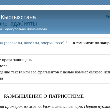
 Кыргызстана
Кр
аңы адабияты
а Торекуловича Айтматова
а (рассказы, новеллы, очерки, эссе)
/ — в том числе по жан
се права защищены
тора
дение текста или его фрагментов с целью коммерческого ис
да
– размышления о патриотизме
на примерах из жизни. Размышления автора. Первая публикац