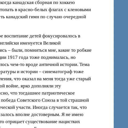
когда канадская сборная по хоккею
топать в красно-белых флагах с кленовыми
еть канадский гимн по случаю очередной
е воспитание детей фокусировалось в
английски именуется Великой
лись – были, помниться мне, какие то робкие
ции 1917 года тоже поднималась, но
алось чем-то вроде античной истории. Тема
тературы и истории – синематограф тоже
ения, что оказал на меня тогда уже старый
ой войне, ярко дополняли эту
сно, что тогдашнее патриотическое
 победа Советского Союза в той страшной
еской участи. Иногда случается так, что
азалось вполне достоверным. Я не имею
кто отрицает существование нацистких