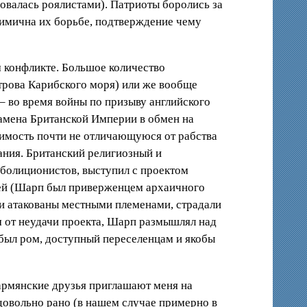
овалась роялистами). Патриоты боролись за
онимична их борьбе, подтверждение чему
м конфликте. Большое количество
строва Карибского моря) или же вообще
– во время войны по призыву английского
намена Британской Империи в обмен на
симость почти не отличающуюся от рабства
ания. Британский религиозный и
болиционистов, выступил с проектом
ией (Шарп был приверженцем архаичного
ли атакованы местными племенами, страдали
м от неудачи проекта, Шарп размышлял над
о был ром, доступный переселенцам и якобы
 армянские друзья приглашают меня на
овольно рано (в нашем случае примерно в