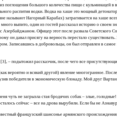
 из поглощения большого количества пищи с кульминацей в в
ьного распития водки. Водка на хаше это мощный детонато
яне называют Нагорный Карабах) затрагивается на хаше всег
 много выпито, один из гостей рассказал историю о своем 
 Азербайджаном. Офицер этот после развала Советского Сою
орому он давал присягу на верность перестало существоват
иром. Записавшись в добровольцы, он был отправлен в самое 
[3], – подытожил рассказчик, после чего все присутствующи
 (как вероятно и всякий другой) явление многогранное. По
узив победителя в экономическую блокаду. Мой друг Вартан
еня чуть не загрызла стая бродячих собак – злые, голодные!
осталось сейчас – все на дрова вырубили. Если бы не Азнаву
звестный французский шансонье армянского происхождения,