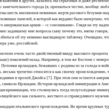
искажения в других, казалось бы серьезных и даже респектаб
о замечательного города (я, признаться честно, вообще лю
ены шесть миллионов невинных жертв расового безумия наци
клянных панелей, в которой как вердикт было начертано, чт
го американская армия – «с союзниками». Глядя на эту надп
нно задавшему мне вопросы сыну почему это, мягко говоря, 
збиться об эту невинно выглядящую табличку. Очевидно, чт
перь уже, российской.
иотизм очень часто двойственный ввиду высокого процента 
больше) поколений назад. Например, в том же Бостоне с неве
Потомки ирландцев, бежавших с родины из за голода и войн
, весьма трепетно относятся к как своему происхождению, та
одиями и прозой Джойса [7]. При этом они остаются амери
ра, символа Ирландии. История ирландской иммиграции в Ам
дискриминации, что столкнулись тогда полуголодные иммигра
полицейского как сильного, жесткого и справедливого мужч
канадцам итальянского происхождения. Во время крупных т