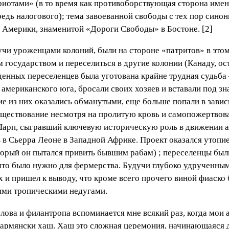
риотами» (в то время как противоборствующая сторона имен
редь налогового); тема завоеванной свободы с тех пор син
й Америки, знаменитой «Дороги Свободы» в Бостоне. [2]
учи уроженцами колоний, были на стороне «патритов» в это
 государством и переселиться в другие колонии (Канаду, о
енных переселенцев была уготована крайне трудная судьба 
американского юга, бросали своих хозяев и вставали под з
е из них оказались обманутыми, еще больше попали в зави
существование несмотря на пролитую кровь и самопожертвов
Шарп, сыгравший ключевую историческую роль в движении а
 в Сьерра Леоне в Западной Африке. Проект оказался утоп
оторый он пытался привить бывшим рабам) ; переселенцы бы
 что было нужно для фермерства. Будучи глубоко удрученны
нах и пришел к выводу, что кроме всего прочего виной фиаск
ими тропическими недугами.
лова и филантропа вспоминается мне всякий раз, когда мои
армянски хаш. Хаш это сложная церемония, начинающаяся д