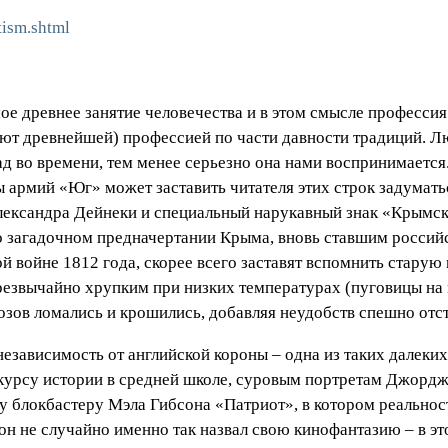
otism.shtml
ое древнее занятие человечества и в этом смысле профессия
ют древнейшей) профессией по части давности традиций. Лю
ад во времени, тем менее серьезно она нами воспринимаетс
ы армий «Юг» может заставить читателя этих строк задумать
лександра Дейнеки и специальный нарукавный знак «Крымс
о загадочном предначертании Крыма, вновь ставшим российс
й войне 1812 года, скорее всего заставят вспомнить стару
резвычайно хрупким при низких температурах (пуговицы на
розов ломались и крошились, добавляя неудобств спешно от
зависимость от английской короны – одна из таких далеких
 курсу истории в средней школе, суровым портретам Джорд
 блокбастеру Мэла Гибсона «Патриот», в котором реальнос
он не случайно именно так назвал свою кинофантазию – в э