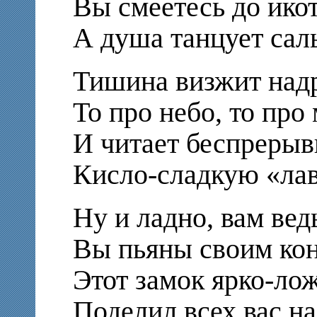
Вы смеетесь до ико
А душа танцует саль
Тишина визжит над
То про небо, то про
И читает беспрерыв
Кисло-сладкую «лав
Ну и ладно, вам вед
Вы пьяны своим кон
Этот замок ярко-ло
Поделил всех вас на