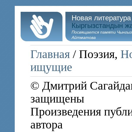
Новая литература
Кыргызстандын ж
Посвящается памяти Чынгыз
Айтматова
Главная
/ Поэзия,
Но
ищущие
© Дмитрий Сагайдак
защищены
Произведения публи
автора