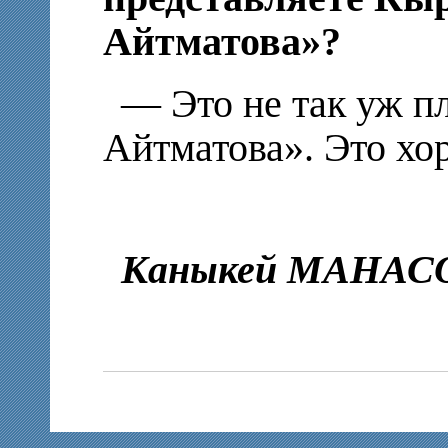
Айтматова»?
— Это не так уж п
Айтматова». Это хо
Каныкей МАНАС