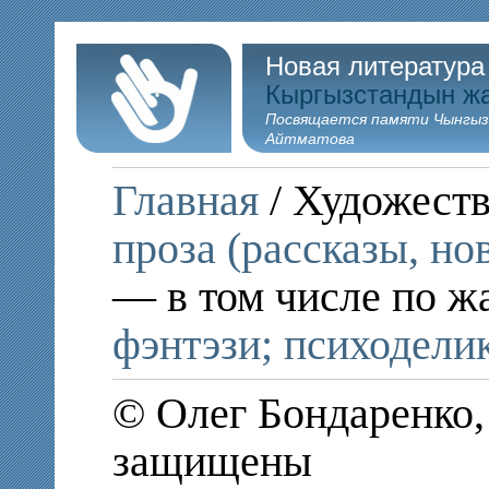
Новая литература
Кыргызстандын ж
Посвящается памяти Чынгыз
Айтматова
Главная
/ Художеств
проза (рассказы, но
— в том числе по ж
фэнтэзи; психодели
© Олег Бондаренко,
защищены