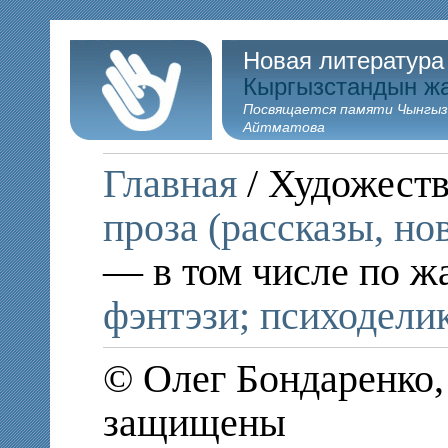
Новая литература
Кыргызстандын ж
Посвящается памяти Чынгыз
Айтматова
Главная
/ Художеств
проза (рассказы, но
— в том числе по ж
фэнтэзи; психодели
© Олег Бондаренко,
защищены