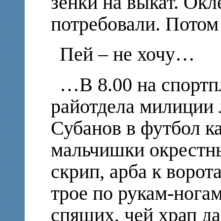
зенки на выкат. Ок
потребовали. Пото
Пей – не хочу…
…В 8.00 на спорт
райотдела милиции 
Субанов в футбол ка
мальчишки окрестны
скрип, арба к воро
трое по рукам-нога
спящих, чей храп д