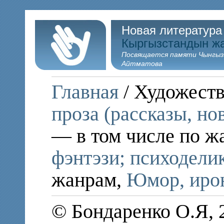
Новая литература
Кыргызстандын ж
Посвящается памяти Чынгыз
Айтматова
Главная
/ Художеств
проза (рассказы, но
— в том числе по ж
фэнтэзи; психодели
жанрам,
Юмор, ирон
© Бондаренко О.Я, 