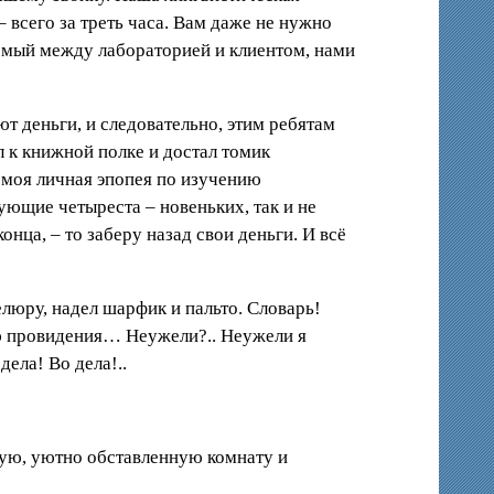
 всего за треть часа. Вам даже не нужно
аемый между лабораторией и клиентом, нами
т деньги, и следовательно, этим ребятам
л к книжной полке и достал томик
ь моя личная эпопея по изучению
дующие четыреста – новеньких, так и не
нца, – то заберу назад свои деньги. И всё
люру, надел шарфик и пальто. Словарь!
олю провидения… Неужели?.. Неужели я
дела! Во дела!..
ную, уютно обставленную комнату и