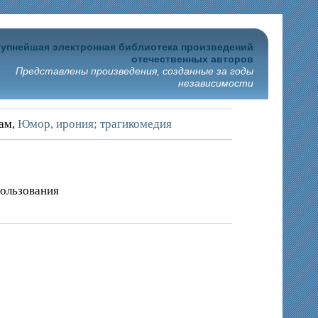
упнейшая электронная библиотека произведений
отечественных авторов
Представлены произведения, созданные за годы
независимости
рам,
Юмор, ирония; трагикомедия
пользования