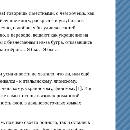
раз! говоришь с местными, о чём хочешь, как
щё лучше книгу, раскрыл – и углубился в
ечно, о любви; я бы удивлял гостей
но, в переводе, вешают как украшение на
ы с бизнесменами из-за бугра, отказавшись
йны партнёров… Я бы… Я бы…
и усидчивости не хватало, что ли, или ещё
ривался» к итальянскому, японскому,
, чешскому, украинскому, финскому[1]. И в
 уже самых основ; в языках романской
ость слов, в дальневосточных языках –
ом, помимо своего родного, так и остались
 стало не до языков. Бесконечная работа,