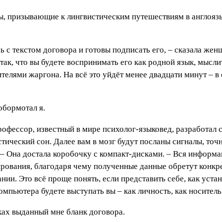
ы, призывающие к лингвистическим путешествиям в англоязы
ь с текстом договора и готовы подписать его, – сказала жен
 так, что вы будете воспринимать его как родной язык, мысл
елями жаргона. На всё это уйдёт менее двадцати минут – в
обормотал я.
рофессор, известный в мире психолог-языковед, разработал
тический сон. Далее вам в мозг будут посланы сигналы, точ
– Она достала коробочку с компакт-дисками. – Вся информац
ирования, благодаря чему полученные данные обретут конкр
ии. Это всё проще понять, если представить себе, как уста
компьютера будете выступать вы – как личность, как носител
ках выданный мне бланк договора.