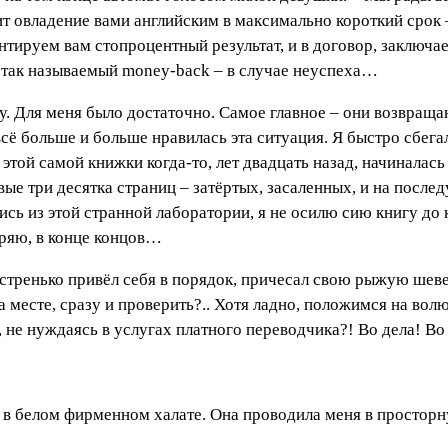
т овладение вами английским в максимально короткий срок –
антируем вам стопроцентный результат, и в договор, заключ
– так называемый
money
-
back
– в случае неуспеха…
у. Для меня было достаточно. Самое главное – они возвращаю
всё больше и больше нравилась эта ситуация. Я быстро сбега
 этой самой книжки когда-то, лет двадцать назад, начиналас
ые три десятка страниц – затёртых, засаленных, и на после
сь из этой странной лаборатории, я не осилю сию книгу до ко
теряю, в конце концов…
ыстренько привёл себя в порядок, причесал свою рыжую шеве
 на месте, сразу и проверить?.. Хотя ладно, положимся на в
 не нуждаясь в услугах платного переводчика?! Во дела! Во 
 в белом фирменном халате. Она проводила меня в простор