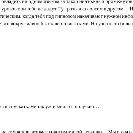
 овладеть ни одним языком за такой ничтожный промежуток 
 уроков они тебе не дадут. Тут разгадка совсем в другом… На
ическим, когда тебя под гипнозом накачивают нужной инфор
ае все вокруг давно бы стали полиглотами. Но узнать-то бол
ости спускать. Не так уж и много я получаю…
е на том конце автомат голосом милой девушки. – Мы рады 