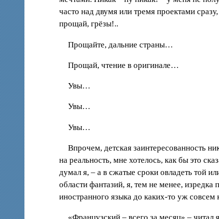
часто над двумя или тремя проектами сразу,
прощай, грёзы!..
Прощайте, дальние страны…
Прощай, чтение в оригинале…
Увы…
Увы…
Увы…
Впрочем, детская заинтересованность нико
на реальность, мне хотелось, как бы это ск
думал я, – а в сжатые сроки овладеть той и
области фантазий, я, тем не менее, изред
иностранного языка до каких-то уж совсем
«Французский – всего за месяц» – читал я