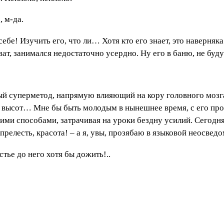
, м-да.
 себе! Изучить его, что ли… Хотя кто его знает, это наверня
ат, занимался недостаточно усердно. Ну его в баню, не буду
ый суперметод, напрямую влияющий на кору головного моз
высот… Мне бы быть молодым в нынешнее время, с его прод
ми способами, затрачивая на уроки бездну усилий. Сегодня –
 прелесть, красота! – а я, увы, прозябаю в языковой неосвед
астье до него хотя бы дожить!..