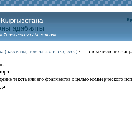
 Кыргызстана
Кр
аңы адабияты
а Торекуловича Айтматова
а (рассказы, новеллы, очерки, эссе)
/ — в том числе по жан
ны
тора
дение текста или его фрагментов с целью коммерческого ис
ода