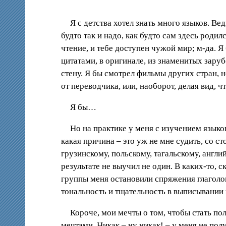
Я с детства хотел знать много языков. Ве
будто так и надо, как будто сам здесь родил
чтение, и тебе доступен чужой мир; м-да. 
цитатами, в оригинале, из знаменитых зару
стену. Я бы смотрел фильмы других стран, 
от переводчика, или, наоборот, делая вид
Я бы…
Но на практике у меня с изучением языков
какая причина – это уж не мне судить, со с
грузинскому, польскому, тагальскому, англи
результате не выучил не один. В каких-то, 
группы меня остановили спряжения глаголов
тональность и тщательность в выписывании ие
Короче, мои мечты о том, чтобы стать по
мечтами. Никак – ну никак! – у меня не пол