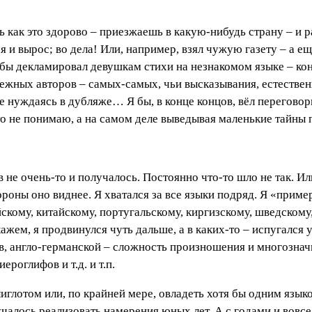
дь как это здорово – приезжаешь в какую-нибудь страну – и 
ся и вырос; во дела! Или, например, взял чужую газету – а е
Я бы декламировал девушкам стихи на незнакомом языке – кон
бежных авторов – самых-самых, чьи высказывания, естествен
не нуждаясь в дубляже… Я бы, в конце концов, вёл переговор
, что не понимаю, а на самом деле выведывая маленькие та
 не очень-то и получалось. Постоянно что-то шло не так. Ил
тороны оно виднее. Я хватался за все языки подряд. Я «приме
йскому, китайскому, португальскому, киргизскому, шведскому
скажем, я продвинулся чуть дальше, а в каких-то – испугался
, англо-германской – сложность произношения и многозначн
роглифов и т.д. и т.п.
лиглотом или, по крайней мере, овладеть хотя бы одним язык
учалось реализовать намерения юных лет. А с годами и вовсе