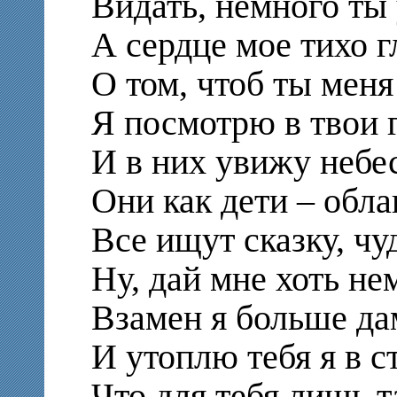
Видать, немного ты 
А сердце мое тихо г
О том, чтоб ты меня
Я посмотрю в твои г
И в них увижу небес
Они как дети – обла
Все ищут сказку, чу
Ну, дай мне хоть не
Взамен я больше да
И утоплю тебя я в с
Что для тебя лишь т