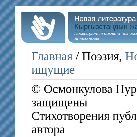
Новая литература
Кыргызстандын ж
Посвящается памяти Чынгыз
Айтматова
Главная
/ Поэзия,
Но
ищущие
© Осмонкулова Нург
защищены
Стихотворения публ
автора