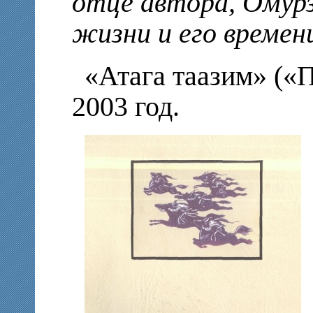
отце автора, Омурз
жизни и его времени
«Атага таазим» («П
2003 год.