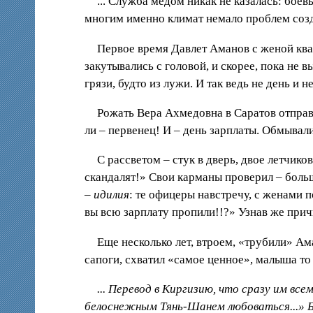
... Служба мёдом никак не казалась: боев
многим именно климат немало проблем созда
Первое время Давлет Аманов с женой ква
закутывались с головой, и скорее, пока не 
грязи, будто из лужи. И так ведь не день и не 
Рожать Вера Ахмедовна в Саратов отправи
ли – первенец! И – день зарплаты. Обмывал
С рассветом – стук в дверь, двое летчико
скандалят!» Свои карманы проверил – больш
–
идилия
: те офицеры навстречу, с женами 
вы всю зарплату пропили!!?» Узнав же причи
Еще несколько лет, втроем, «трубили» Ам
сапоги, схватил «самое ценное», малыша то е
... Перевод в Киргизию, что сразу им вс
белоснежным Тянь-Шанем любоваться...» Бе