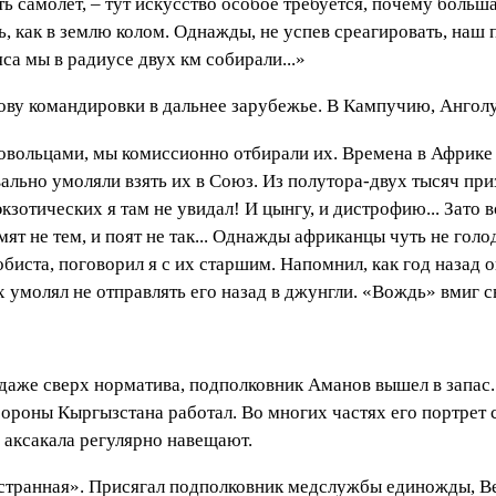
ть самолет, – тут искусство особое требуется, почему больш
, как в землю колом. Однажды, не успев среагировать, наш п
са мы в радиусе двух км собирали...»
ву командировки в дальнее зарубежье. В Кампучию, Анголу
овольцами, мы комиссионно отбирали их. Времена в Африке
ально умоляли взять их в Союз. Из полутора-двух тысяч пр
экзотических я там не увидал! И цынгу, и дистрофию... Зато
ят не тем, и поят не так... Однажды африканцы чуть не гол
обиста, поговорил я с их старшим. Напомнил, как год назад 
 умолял не отправлять его назад в джунгли. «Вождь» вмиг с
 даже сверх норматива, подполковник Аманов вышел в запас. 
роны Кыргызстана работал. Во многих частях его портрет 
, аксакала регулярно навещают.
ностранная». Присягал подполковник медслужбы единожды, Ве