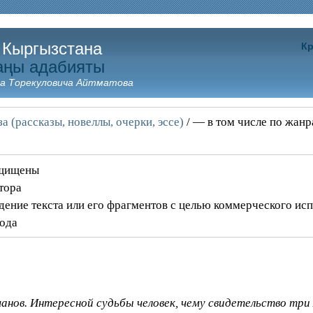
 Кыргызстана
Кр
аңы адабияты
а Торекуловича Айтматова
а (рассказы, новеллы, очерки, эссе)
/ — в том числе по жан
ащищены
тора
дение текста или его фрагментов с целью коммерческого ис
года
анов. Интересной судьбы человек, чему свидетельство три 