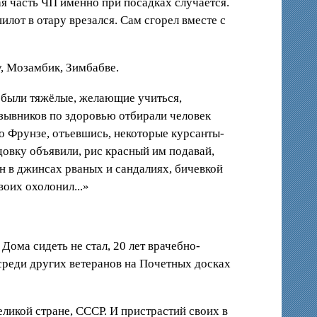
ая часть ЧП именно при посадках случается.
илот в отару врезался. Сам сгорел вместе с
, Мозамбик, Зимбабве.
 были тяжёлые, желающие учиться,
изывников по здоровью отбирали человек
 во Фрунзе, отъевшись, некоторые курсанты-
одовку объявили, рис красный им подавай,
он в джинсах рваных и сандалиях, бичевкой
воих охолонил...»
Дома сидеть не стал, 20 лет врачебно-
среди других ветеранов на Почетных досках
ликой стране, СССР. И пристрастий своих в