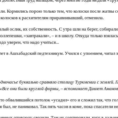
 За доблестный труд мальцом, через многие годы медали «Тру
и. Кормились порою только тем, что колоски после жатвы со
 колосков к расхитителям приравнивавший, отменила.
злый ослик, их собственность. С утра шли на берег, собирали
оллепешки, «завтракали», – и в школу. Откуда только взялась
рдо уверен, что надо учиться...
лет в Ашхабадский педтехникум. Учился с упоением, читал з
одночасье буквально сравняло столицу Туркмении с землей. 
 «Все они были круглой формы, – вспоминает Давлет Аманови
то обвалившийся потолок «усадил» его и сложил так, что гол
был, не паниковал. Так пять часов в коме, пока спасатели н
неных отовсюду свозили. Там их сортировали, кого в дальни