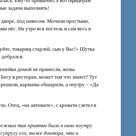
талась. Ему-то привычно, а вот офицерам
вые задачи выполнять!
 дворе, под навесом. Мочили простыни,
ми нёс. На утро вся постель и сам весь в
уйте, товарищ старлей, сын у Вас!» Шутка
 добрался.
и копейки домой не принесли, жены
Бегу в ресторан, может там что знают? Тут
ь решили, карманы обшарили, а поутру – «Да
. Отец, «на автомате», с кровати слетел в
збрежных так приятно было в окно поутру
супругу его, тоже доктора, что в