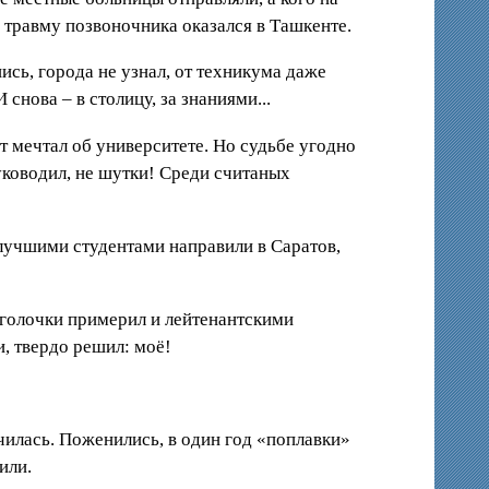
а травму позвоночника оказался в Ташкенте.
ись, города не узнал, от техникума даже
снова – в столицу, за знаниями...
т мечтал об университете. Но судьбе угодно
уководил, не шутки! Среди считаных
и лучшими студентами направили в Саратов,
иголочки примерил и лейтенантскими
и, твердо решил: моё!
училась. Поженились, в один год «поплавки»
или.