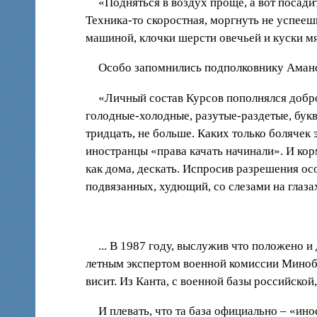
«Подняться в воздух проще, а вот посади
Техника-то скоростная, моргнуть не успеешь
машиной, клочки шерсти овечьей и куски мя
Особо запомнились подполковнику Амано
«Личный состав Курсов пополнялся добр
голодные-холодные, разутые-раздетые, букв
тридцать, не больше. Каких только болячек 
иностранцы «права качать начинали». И корм
как дома, дескать. Испросив разрешения ос
подвязанных, худющий, со слезами на глазах
... В 1987 году, выслужив что положено и
летным экспертом военной комиссии Минобо
висит. Из Канта, с военной базы российской
И плевать, что та база официально – «и