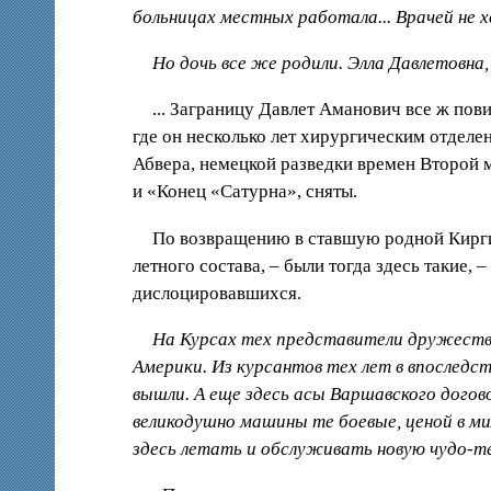
больницах местных работала... Врачей не х
Но дочь все же родили. Элла Давлетовна
... Заграницу Давлет Аманович все ж пов
где он несколько лет хирургическим отдел
Абвера, немецкой разведки времен Второй 
и «Конец «Сатурна», сняты.
По возвращению в ставшую родной Кирг
летного состава, – были тогда здесь такие,
дислоцировавшихся.
На Курсах тех представители дружестве
Америки. Из курсантов тех лет в впослед
вышли. А еще здесь асы Варшавского дого
великодушно машины те боевые, ценой в ми
здесь летать и обслуживать новую чудо-те