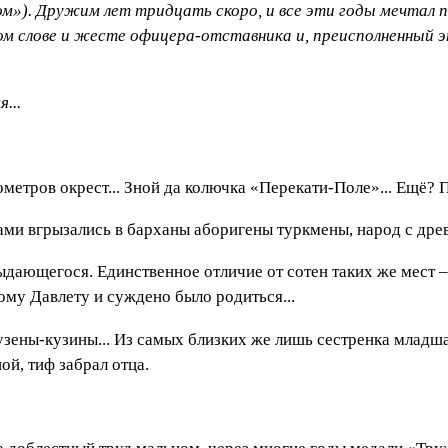
ом»). Дружим лет тридцать скоро, и все эти годы мечтал 
м слове и жесте офицера-отставника и, преисполненный эт
...
метров окрест... Зной да колючка «Перекати-Поле»... Ещё? П
ами вгрызались в барханы аборигены туркмены, народ с дре
выдающегося. Единственное отличие от сотен таких же мест –
тому Давлету и суждено было родиться...
узены-кузины... Из самых близких же лишь сестренка младшая
ой, тиф забрал отца.