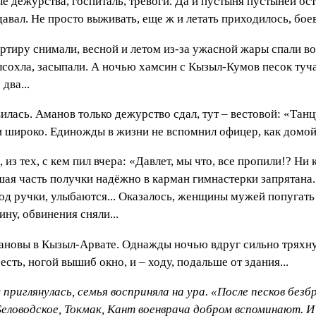
ые дежурства, госпиталь, тревоги. Да и пустыня пустыней ос
вал. Не просто выживать, еще ж и летать приходилось, бое
ртиру снимали, весной и летом из-за ужасной жары спали во
высохла, засыпали. А ночью хамсин с Кызыл-Кумов песок туча
два...
лась. Аманов только дежурство сдал, тут – вестовой: «Танц
и широко. Единожды в жизни не вспомнил офицер, как домой
в, из тех, с кем пил вчера: «Давлет, мы что, все пропили!? Н
ая часть получки надёжно в карман гимнастерки запрятана. 
под ручки, улыбаются... Оказалось, женщины мужей попугат
ну, обвинения сняли...
ановы в Кызыл-Арвате. Однажды ночью вдруг сильно тряхнуло
сть, ногой вышиб окно, и – ходу, подальше от здания...
ем приглянулась, семья восприняла на ура. «После песков бе
ловодское, Токмак, Кант военврача добром вспоминают. И 