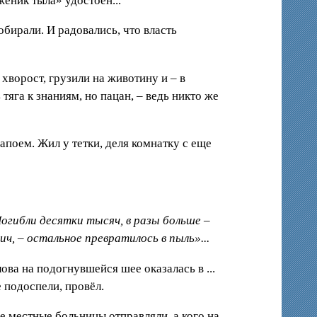
женик тыла» удостоен...
бирали. И радовались, что власть
 хворост, грузили на животину и – в
 тяга к знаниям, но пацан, – ведь никто же
апоем. Жил у тетки, деля комнатку с еще
Погибли десятки тысяч, в разы больше –
ч, – остальное превратилось в пыль»...
ова на подогнувшейся шее оказалась в ...
е подоспели, провёл.
е местные больницы отправляли, а кого на