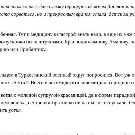
вна не только тяжёлую лямку офицерской жены достойно тя
еста сорваться, но и прекрасным врачом стала, детским 
обенная. Тут и медицину катастроф знать надо, а еще их уже
 выпускники были штучными. Краснодипломнику Аманову, н
рию или Прибалтику.
ольцем в Туркестанский военный округ попросился. Вот уж об
ся. А что!? Всего в восьмидесяти километрах от родного с
, когда с молодой супругой-красавицей, да в форме парадно
помолодела, сестренки-братишки ни на шаг не отпускали. Он
ить устал.