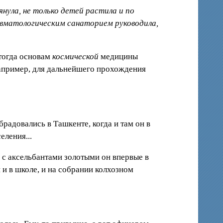
нула, не только детей растила и по
ревматологическим санаторием руководила,
 тогда основам
космической
медицины
апример, для дальнейшего прохождения
радовались в Ташкенте, когда и там он в
еления...
й с аксельбантами золотыми он впервые в
 и в школе, и на собрании колхозном