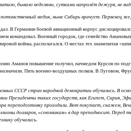
ватало, бывало неделями, сутками напролёт дежуря, не виде
, потомственный медик, ныне Сибирь врачует. Первенец же,
идал. В Германии боевой авиационный корпус дислоцировался
ением командовал. Военный городок, где семейство Амановы
мировой войны, располагался. О местах тех знаменитая «шп
изию Аманов повышение получил, начмедом Курсов по подг
 – назначили. Пять военно-воздушных полков. В Луговом, Фру
нных СССР стран народной демократии обучались. В осно
ствии Президенты таких государств, как Египет, Сирия, 
вора переподготовку проходили. Вот покупает, скажем, Ве
ллионы долларов, «союзникам» в дар преподносит. Перед те
хнику обучались.