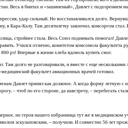
стан. Весь в бинтах и «зашиненый», Давлет с подозрением н
мпрессия, удар сильный. Но восстанавливался долго. Вернувш
у, в Кара-Калу. Там десятилетку закончил, комсоргом стал. И 
олица, стройнее стала. Весь Союз поднимать помогал! Давле
равить. Учился отлично, комитетом комсомола факультета р
800 рэ! Впервые в жизни хлеба вдоволь купить смог.
ат. Там долго не разговаривали, и вместе с еще нескольким
о-медицинский факультет авиационных врачей готовил.
енам Давлет принял как должное. А когда форму летную с 
огу, – чтоб по его стороне, да навстречу, – перебегать стал
аверное, но героя нашего избранница тут же в медицинском 
волом эскулаповским, – получили. И совместно 56 лет прож