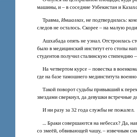
машины, и – в соседние Узбекистан и Казах
Травма,
Иншаллах
, не подтвердилась: ко
следов не осталось. Скорее – на малую родин
Ашхабада опять не узнал. Отстроилась ст
было в медицинский институт его стопы нап
студентов получил сталинскую стипендию – 
На четвертом курсе – повестка в военком
где на базе тамошнего мединститута военн
Такой поворот судьбы привыкший к перем
звездами сверкнул, да девушки встречные дор
И ни разу за 32 года службы не пожалел.
... Браки совершаются на небесах? Да, н
со змеёй, обвивающей чашу, – извечным сим