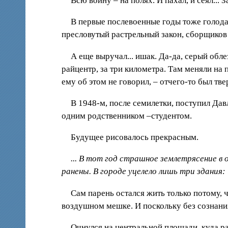
Всю войну – на полях. И пахал, и сеял...
В первые послевоенные годы тоже голодал
пресловутый растрельный закон, сборщиков
А еще выручал... ишак. Да-да, серый обле
райцентр, за три километра. Там меняли на п
ему об этом не говорил, – отчего-то был тве
В 1948-м, после семилетки, поступил Дав
одним родственником –студентом.
Будущее рисовалось прекрасным.
... В тот год страшное землетрясение в 
ранены. В городе уцелело лишь три здания:
Сам парень остался жить только потому, ч
воздушном мешке. И поскольку без сознания 
Очнулся на центральной площади, куда ра