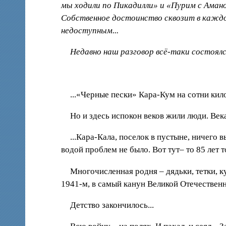
мы ходили по Пикадилли» и «Пурим с Аман
Собственное достоинство сквозит в каждо
недоступным...
Недавно наш разговор всё-таки состоялся
...«Черные пески» Кара-Кум на сотни кило
Но и здесь испокон веков жили люди. Век
...Кара-Кала, поселок в пустыне, ничего 
водой проблем не было. Вот тут– то 85 лет 
Многочисленная родня – дядьки, тетки, к
1941-м, в самый канун Великой Отечественн
Детство закончилось...