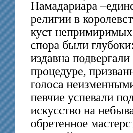
Намадариа́ра –един
религии в королевст
куст непримиримых 
спора были глубоки
издавна подвергали
процедуре, призван
голоса неизменными
певчие успевали под
искусство на небыва
обретенное мастерс