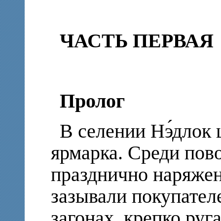
ЧАСТЬ ПЕРВАЯ
Пролог
В селении Нэ́длок
ярмарка. Среди пов
празднично наряже
зазывали покупател
загонах, крепко руг