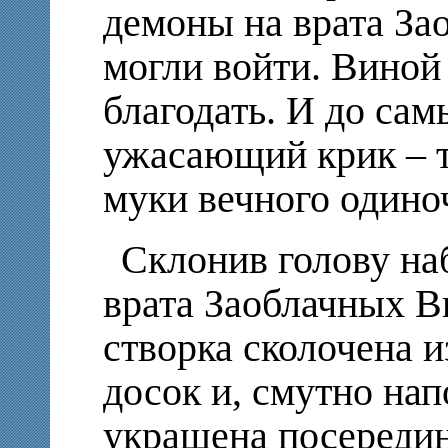
демоны на врата За
могли войти. Виной
благодать. И до са
ужасающий крик – т
муки вечного одино
Склонив голову на
врата Заоблачных В
створка сколочена 
досок и, смутно нап
украшена посереди