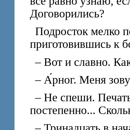
все равно узнаю, е
Договорились?
Подросток мелко п
приготовившись к б
– Вот и славно. Ка
– А́рног. Меня зов
– Не спеши. Печат
постепенно... Сколь
– Тринадцать в на