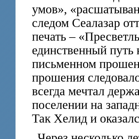
умов», «расшатыва
следом Сеалазар от
печать – «Пресветл
единственный путь 
письменном прошени
прошения следовало,
всегда мечтал держ
поселении на запад
Так Хелид и оказалс
Через несколько ле