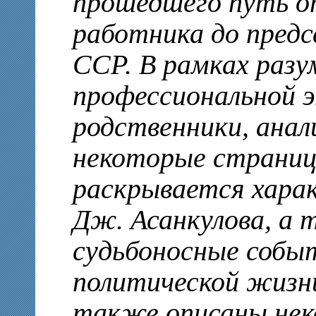
прошедшего путь о
работника до предс
ССР. В рамках разу
профессиональной э
родственники, ана
некоторые страниц
раскрывается хара
Дж. Асанкулова, а
судьбоносные собы
политической жизни
также описаны не