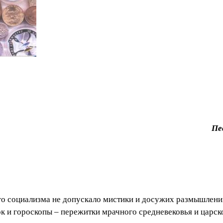
Пе
го социализма не допускало мистики и досужих размышлени
лок и гороскопы – пережитки мрачного средневековья и царс