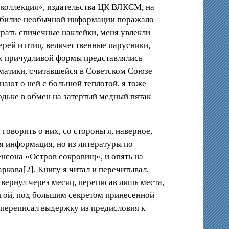
 коллекция», издательства ЦК ВЛКСМ, на
зобилие необычной информации поражало
рать спичечные наклейки, меня увлекли
ерей и птиц, величественные парусники,
ах причудливой формы представлялись
матики, считавшейся в Советском Союзе
ают о ней с большой теплотой, я тоже
одьке в обмен на затертый медный пятак
 говорить о них, со стороны я, наверное,
я информация, но из литературы по
нсона «Остров сокровищ», и опять на
ова[2]. Книгу я читал и перечитывал,
вернул через месяц, переписав лишь места,
игой, под большим секретом принесенной
 переписал выдержку из предисловия к