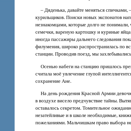
– Дяденька, давайте меняться спичками, 
курильщиков. Поиски новых экспонатов на
незнакомцами, которые долго не понимали, 
семечки, вареную картошку и куриные яйца,
иногда пассажиры дальнего следования пок
филумения, широко распространилась по вс
станции. Проводив поезд, мы захлебывались
Осенью набеги на станцию пришлось прек
считала моё увлечение глупой интеллигентс
сохранение Ане.
На день рождения Красной Армии девочк
в воздухе висело предчувствие тайны. Выт
оставалось секретом. Томительное ожидани
незатейливые и в школе необходимые, книж
пожеланиями. Мальчишкам право выбора не 