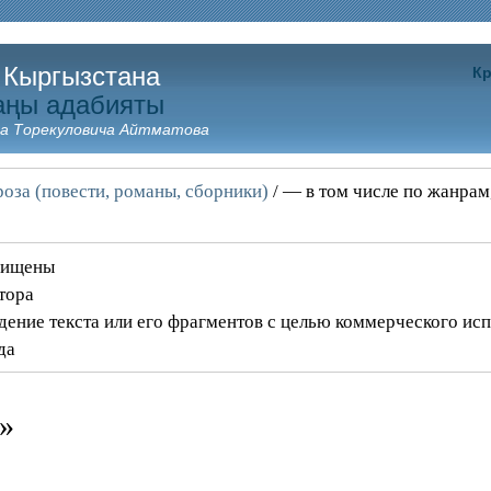
 Кыргызстана
Кр
аңы адабияты
а Торекуловича Айтматова
оза (повести, романы, сборники)
/ — в том числе по жанрам
щищены
тора
дение текста или его фрагментов с целью коммерческого ис
да
»