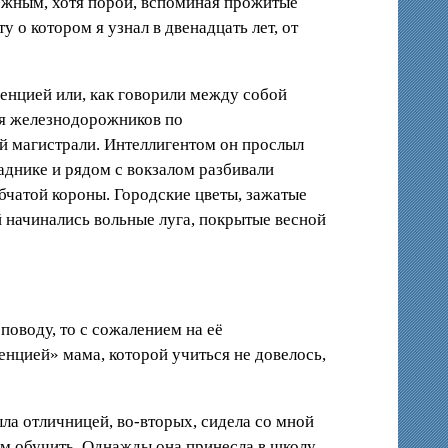
можным, хотя порой, вспоминая прожитые
 о котором я узнал в двенадцать лет, от
енцией или, как говорили между собой
ля железнодорожников по
й магистрали. Интеллигентом он прослыл
саднике и рядом с вокзалом разбивали
бчатой короны. Городские цветы, зажатые
й начинались вольные луга, покрытые весной
поводу, то с сожалением на её
енцией» мама, которой учиться не довелось,
ла отличницей, во-вторых, сидела со мной
 им обучить. Однажды она принесла в школу