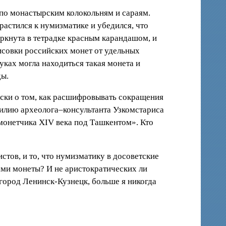
 по монастырским колокольням и сараям.
растился к нумизматике и убедился, что
ркнута в тетрадке красным карандашом, и
исовки российских монет от удельных
уках могла находиться такая монета и
ды.
иски о том, как расшифровывать сокращения
милию археолога–консультанта Узкомстариса
омонетчика
XIV
века под Ташкентом». Кто
стов, и то, что нумизматику в досоветские
сами монеты? И не аристократических ли
 город Ленинск-Кузнецк, больше я никогда