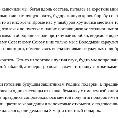
– канючили мы, бегая вдоль состава, пытаясь за короткие м
поминали настоящую охоту, будоражащую кровь борьбу со 
что от них хотят. Кроме нас у тамбуров крутились местные 
 отвлекая по пустякам наших поставщиков коллекционных эк
азывали ободранные или проткнутые коробки, видимо эпиде
ему Советскому Союзу и не только мы с Володькой караул
 от восторга, обмениваясь впечатлениями от удачных приоб
ратить. Кто-то из торговок пустил слух, будто мы попроша
кой забавой, а теперь грозилась сжечь тетрадку с этикеткам
и готовили будущим защитникам Родины подарки. В преддве
ягивали одноклассницы из шапки бумажку с именем избранн
е праздника сопровождалось мечтой получить подарок имен
ки, цветные карандаши или почтовые открытки, с подписан
давалось, они делали на 8 марта ответный подарок.