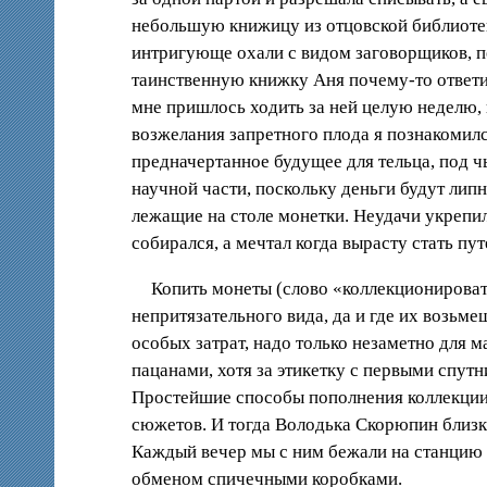
небольшую книжицу из отцовской библиотеки
интригующе охали с видом заговорщиков, п
таинственную книжку Аня почему-то ответи
мне пришлось ходить за ней целую неделю, п
возжелания запретного плода я познакомил
предначертанное будущее для тельца, под ч
научной части, поскольку деньги будут лип
лежащие на столе монетки. Неудачи укрепил
собирался, а мечтал когда вырасту стать пу
Копить монеты (слово «коллекционироват
непритязательного вида, да и где их возьм
особых затрат, надо только незаметно для
пацанами, хотя за этикетку с первыми спу
Простейшие способы пополнения коллекции 
сюжетов. И тогда Володька Скорюпин близк
Каждый вечер мы с ним бежали на станци
обменом спичечными коробками.