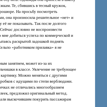
жкам. Те, сбившись в тесный кружок,
брошюре. На просьбу посмотреть
ми, она произносила решительное «нет» и
 её не показывать. Так после долгого
Сейчас дословно не воспроизвести
о мне добиться успеха по коммерческой и
 пытаясь раскрытой ладошкой поднять
Сельпо «работником прилавка» я не
ным занятием, может из-за их
альчишки в классе. Увлечение не требующее
ь картинку. Можно меняться с другими
оробков с идущими по степи верблюдами.
пичках не отличались многообразием
клеек, предложил оригинальный метод.
дали выскочившим покурить пассажирам