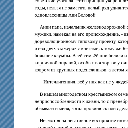
советские учителя. Этот принцип укоренилс
годы, нельзя не заметить целый ряд удивите
одноклассницы Ани Беловой.
Анин папа, начальник железнодорожной с
мужики, намекая на его происхождение, «и
дореволюционному типовому проекту, котор
из-за двух этажерок с книгами, к тому же Б
большие клумбы. Всей семьёй они белили и 
кирпичной оправой, особых восторгов у одн
ковром из крупных подснежников, а летом 
– Интеллигенция, всё у них как не у люде
В нашем многодетном крестьянском семей
неприспособленности к жизни, то с пренебр
обзывала и меня, когда провинюсь или сдела
Несмотря на негативное восприятие интел
за одной партой и разрешала списывать, а 