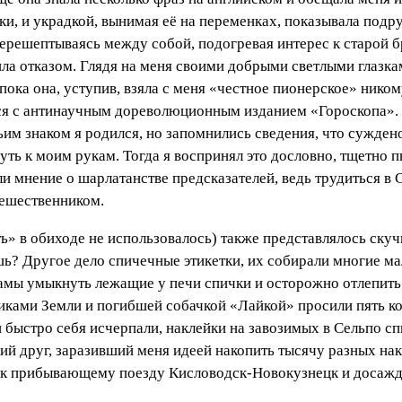
, и украдкой, вынимая её на переменках, показывала подру
ерешептываясь между собой, подогревая интерес к старой 
ла отказом. Глядя на меня своими добрыми светлыми глазка
ока она, уступив, взяла с меня «честное пионерское» никому
ся с антинаучным дореволюционным изданием «Гороскопа». 
ьим знаком я родился, но запомнились сведения, что сужден
нуть к моим рукам. Тогда я воспринял это дословно, тщетно
и мнение о шарлатанстве предсказателей, ведь трудиться в 
тешественником.
ь» в обиходе не использовалось) также представлялось скуч
ешь? Другое дело спичечные этикетки, их собирали многие м
 мамы умыкнуть лежащие у печи спички и осторожно отлепит
тниками Земли и погибшей собачкой «Лайкой» просили пять к
быстро себя исчерпали, наклейки на завозимых в Сельпо с
ий друг, заразивший меня идеей накопить тысячу разных на
ю к прибывающему поезду Кисловодск-Новокузнецк и досаж