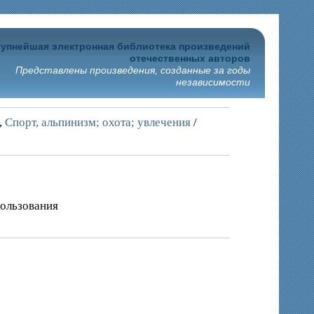
упнейшая электронная библиотека произведений
отечественных авторов
Представлены произведения, созданные за годы
независимости
,
Спорт, альпинизм; охота; увлечения
/
пользования