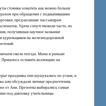
инуты стоянки охватить как можно больше
страхом при обращении с подвыпившими
торговки, предлагавшие пассажирам
спонатов. Удачи сопутствовали часто, но
мия, получившая научное название
или курильщиков на железнодорожной
ретений.
йничаем около поезда. Мама и раньше
и. Пришлось оставить коллекцию на
рье праздника они шушукались по углам, и
ика или обсуждали личные предпочтения,
но от Ани. Презенты выбирались самые
ными под диктовку учительницы