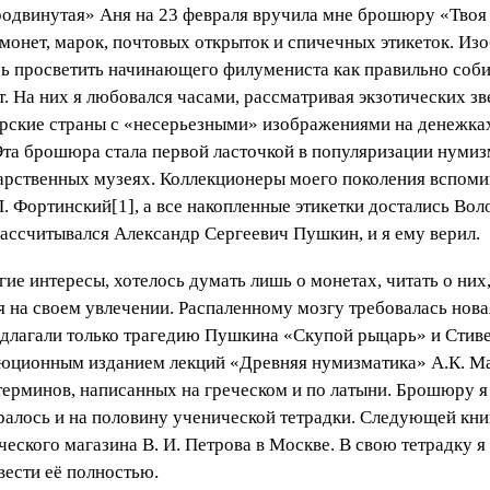
«продвинутая» Аня на 23 февраля вручила мне брошюру «Твоя
монет, марок, почтовых открыток и спичечных этикеток. И
ось просветить начинающего филумениста как правильно соби
 На них я любовался часами, рассматривая экзотических зв
морские страны с «несерьезными» изображениями на денежк
Эта брошюра стала первой ласточкой в популяризации нумиз
дарственных музеях. Коллекционеры моего поколения вспомин
П. Фортинский[1], а все накопленные этикетки достались Вол
 рассчитывался Александр Сергеевич Пушкин, и я ему верил.
ие интересы, хотелось думать лишь о монетах, читать о них,
 на своем увлечении. Распаленному мозгу требовалась нова
едлагали только трагедию Пушкина «Скупой рыцарь» и Стиве
ционным изданием лекций «Древняя нумизматика» А.К. Марк
терминов, написанных на греческом и по латыни. Брошюру я 
бралось и на половину ученической тетрадки. Следующей кн
еского магазина В. И. Петрова в Москве. В свою тетрадку я
вести её полностью.