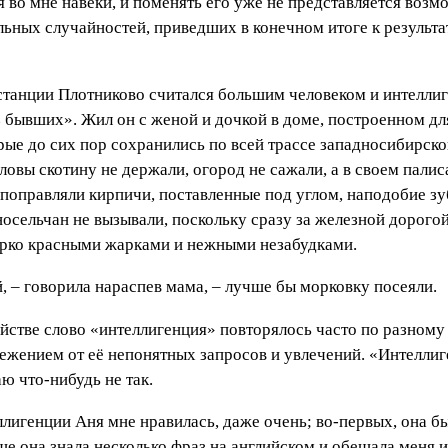
я во мне навеки, и поменять его уже не представляется воз
льных случайностей, приведших в конечном итоге к результату
танции Плотниково считался большим человеком и интеллиг
з бывших». Жил он с женой и дочкой в доме, построенном д
ые до сих пор сохранились по всей трассе западносибирско
еловы скотину не держали, огород не сажали, а в своем пали
поправляли кирпичи, поставленные под углом, наподобие зу
осельчан не вызывали, поскольку сразу за железной дорого
ярко красными жарками и нежными незабудками.
й, – говорила нараспев мама, – лучше бы морковку посеяли.
стве слово «интеллигенция» повторялось часто по разному 
ежением от её непонятных запросов и увлечений. «Интеллиг
ю что-нибудь не так.
лигенции Аня мне нравилась, даже очень; во-первых, она бы
еще она знала несколько фраз на английском и обещала меня