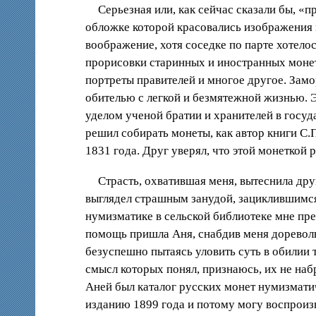
Серьезная или, как сейчас сказали бы, 
обложке которой красовались изображения 
воображение, хотя соседке по парте хотел
прорисовки старинных и иностранных монет.
портреты правителей и многое другое. За
обителью с легкой и безмятежной жизнью. 
уделом ученой братии и хранителей в госу
решил собирать монеты, как автор книги С.
1831 года. Друг уверял, что этой монеткой
Страсть, охватившая меня, вытеснила друг
выглядел страшным занудой, зациклившимся
нумизматике в сельской библиотеке мне пр
помощь пришла Аня, снабдив меня дореволю
безуспешно пытаясь уловить суть в обилии 
смысл которых понял, признаюсь, их не на
Аней был каталог русских монет нумизматич
изданию 1899 года и потому могу воспроиз