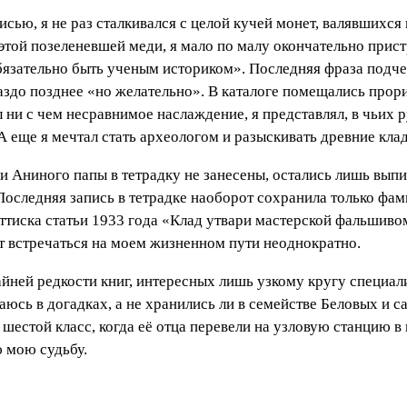
сью, я не раз сталкивался с целой кучей монет, валявшихся
этой позеленевшей меди, я мало по малу окончательно прист
язательно быть ученым историком». Последняя фраза подче
здо позднее «но желательно». В каталоге помещались прор
 ни с чем несравнимое наслаждение, я представлял, в чьих р
А еще я мечтал стать археологом и разыскивать древние кла
 Аниного папы в тетрадку не занесены, остались лишь вып
Последняя запись в тетрадке наоборот сохранила только фа
оттиска статьи 1933 года «Клад утвари мастерской фальшив
т встречаться на моем жизненном пути неоднократно.
айней редкости книг, интересных лишь узкому кругу специали
аюсь в догадках, а не хранились ли в семействе Беловых и 
 шестой класс, когда её отца перевели на узловую станцию в
ю мою судьбу.