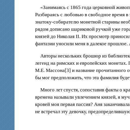
«Занимаясь с 1865 года церковной живопи
Разбираясь с любовью в свободное время в 
знатоку-собирателю монетной старины необ
рядом дописано шариковой ручкой уже гора
князей до Николая
II
. Их просмотр приносил
фантазии уносили меня в далекое прошлое. 
Авторы нескольких брошюр из библиотеки
легенд на римских и европейских монетах. 
М.Е. Массона[3] и название прочитанного 
бы мог предположить, что эта фамилия буде
Много лет спустя, сопоставив факты о кр
времена называли увлечением князей, я муч
кровей моя первая пассия? Аня заканчивала
не встречал эту девочку, предопределившу