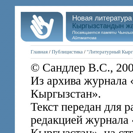
Новая литература
Кыргызстандын ж
Посвящается памяти Чынгыз
Айтматова
Главная
/
Публицистика
/
"Литературный Кырг
© Сандлер В.С., 20
Из архива журнала
Кыргызстан».
Текст передан для 
редакцией журнала
Кыргызстан», на ст