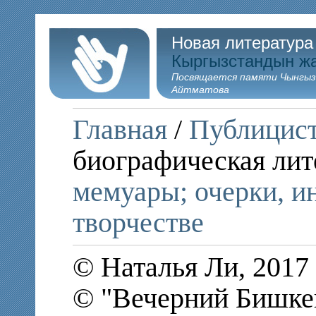
Новая литература
Кыргызстандын ж
Посвящается памяти Чынгыз
Айтматова
Главная
/
Публицис
биографическая лит
мемуары; очерки, и
творчестве
© Наталья Ли, 2017
© "Вечерний Бишкек