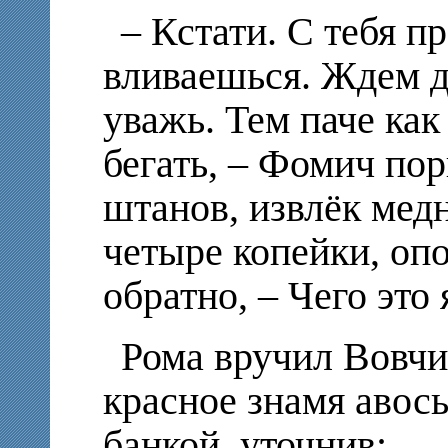
– Кстати. С тебя п
вливаешься. Ждем д
уважь. Тем паче как
бегать, – Фомич по
штанов, извлёк мед
четыре копейки, оп
обратно, – Чего это
Рома вручил Вовчи
красное знамя авос
банкой, уточнив: