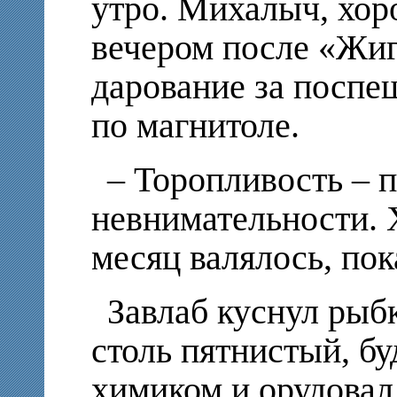
утро. Михалыч, хо
вечером после «Жиг
дарование за поспе
по магнитоле.
– Торопливость – 
невнимательности. 
месяц валялось, пок
Завлаб куснул рыбк
столь пятнистый, бу
химиком и орудовал