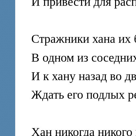
И привести для рас
Стражники хана их
В одном из соседни
И к хану назад во д
Ждать его подлых р
Хан никогда никого