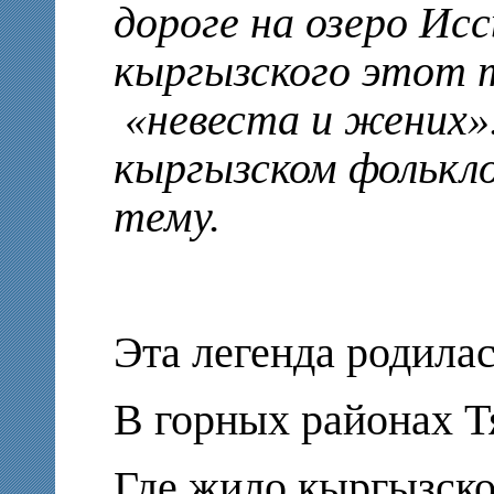
дороге на озеро Исс
кыргызского этот 
«невеста и жених».
кыргызском фолькл
тему.
Эта легенда родила
В горных районах Т
Где жило кыргызско