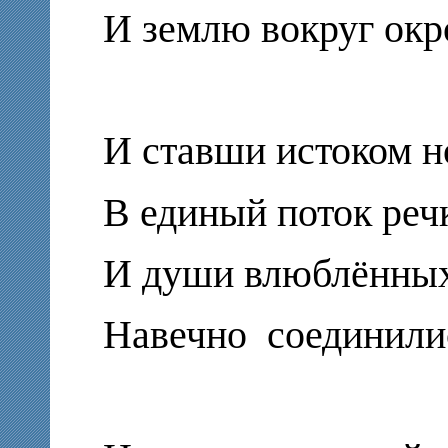
И землю вокруг окр
И ставши истоком н
В единый поток реч
И души влюблённых,
Навечно
соединили