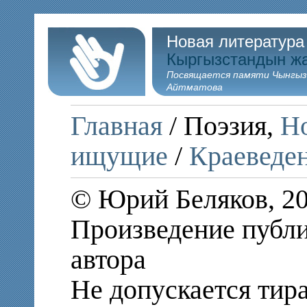
Новая литература
Кыргызстандын ж
Посвящается памяти Чынгыз
Айтматова
Главная
/ Поэзия,
Но
ищущие
/
Краеведен
© Юрий Беляков, 2
Произведение публи
автора
Не допускается тир