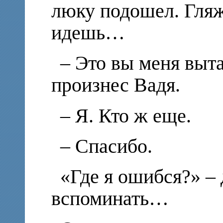
люку подошел. Гляж
идешь…
– Это вы меня выт
произнес Вадя.
– Я. Кто ж еще.
– Спасибо.
«Где я ошибся?» – 
вспоминать…