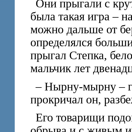
Они прыгали с крут
была такая игра – 
можно дальше от бе
определялся больш
прыгал Степка, бе
мальчик лет двенадц
– Нырну-мырну – г
прокричал он, разб
Его товарищи под
обрыва и с живым и