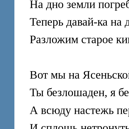
На дно земли погре
Теперь давай-ка на 
Разложим старое ки
Вот мы на Ясеньско
Ты безлошаден, я бе
А всюду настежь п
И сплошь нетронуты