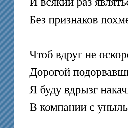
И всякий раз являть
Без признаков похм
Чтоб вдруг не оско
Дорогой подорвав
Я буду вдрызг накач
В компании с уныл