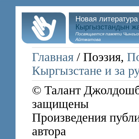
Новая литература
Кыргызстандын ж
Посвящается памяти Чынгыз
Айтматова
Главная
/ Поэзия,
По
Кыргызстане и за р
© Талант Джолдошбе
защищены
Произведения публи
автора