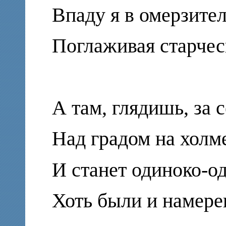
Впаду я в омерзите
Поглаживая старчес
А там, глядишь, за 
Над градом на холме
И станет одиноко-о
Хоть были и намере