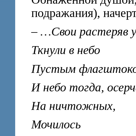
подражания), начер
– …Свои растеряв 
Ткнули в небо
Пустым флагшток
И небо тогда, осерч
На ничтожных,
Мочилось