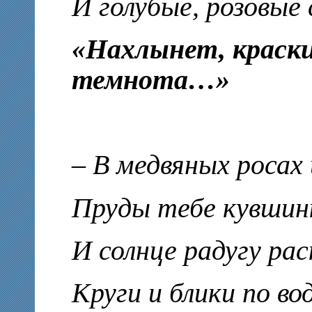
И голубые, розовые
«Нахлынет, краски
темнота…»
– В медвяных росах
Пруды тебе кувшин
И солнце радугу рас
Круги и блики по во