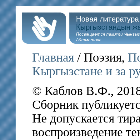
Новая литература
Кыргызстандын ж
Посвящается памяти Чынгыз
Айтматова
Главная
/ Поэзия,
По
Кыргызстане и за р
© Каблов В.Ф., 201
Сборник публикуетс
Не допускается тир
воспроизведение те