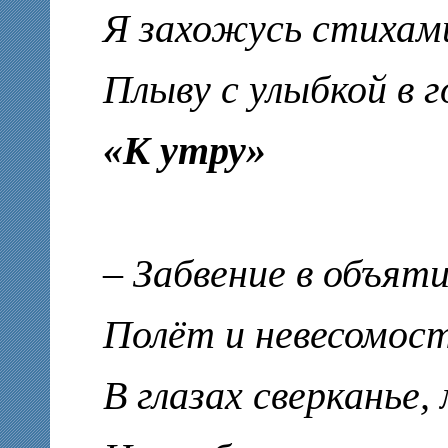
Я захожусь стихам
Плыву с улыбкой в г
«К утру»
– Забвение в объят
Полёт и невесомост
В глазах сверканье,