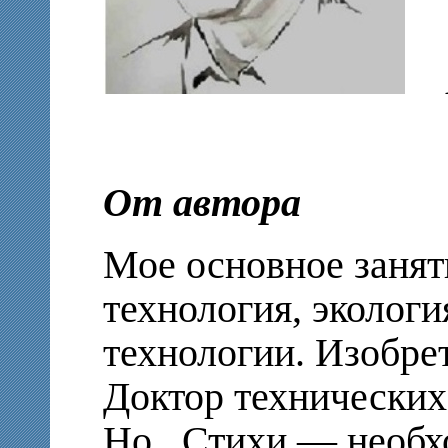
В
От автора
Мое основное занят
технология, эколог
технологии. Изобре
Доктор технических 
Но.. Стихи — необх