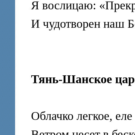
Я вослицаю: «Прек
И чудотворен наш Б
Тянь-Шанское цар
Облачко легкое, еле
Ветром несет в бес