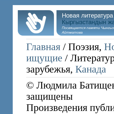
Новая литература
Кыргызстандын ж
Посвящается памяти Чынгыз
Айтматова
Главная
/ Поэзия,
Но
ищущие
/ Литератур
зарубежья,
Канада
© Людмила Батищева
защищены
Произведения публи