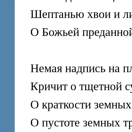
Шептанью хвои и л
О Божьей преданно
Немая надпись на п
Кричит о тщетной с
О краткости земных
О пустоте земных тр