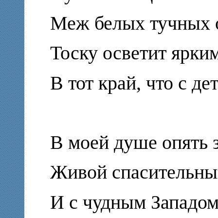
Меж белых тучных 
Тоску осветит ярки
В тот край, что с де
В моей душе опять 
Живой спасительны
И с чудным Западом