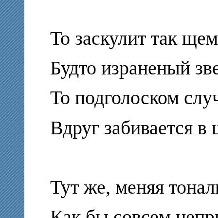
То заскулит так ще
Будто израненый зве
То подголоском сл
Вдруг забивается в 
Тут же, меняя тонал
Как бы совсем непр