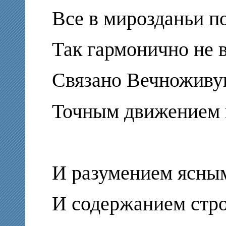
Все в мирозданьи 
Так гармонично не в
Связано Вечножив
Точным движением в
И разумением ясны
И содержанием стр