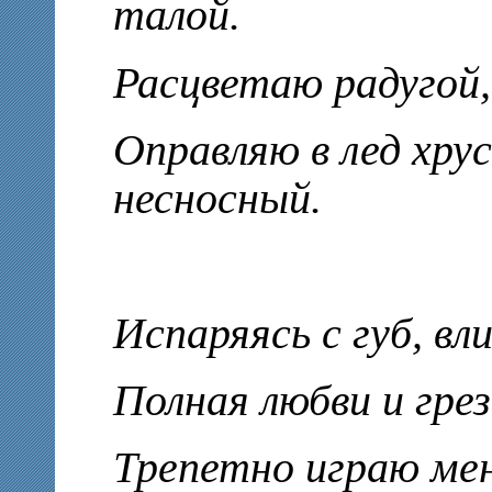
талой.
Расцветаю радугой
Оправляю в лед хру
несносный.
Испаряясь с губ, вл
Полная любви и грез
Трепетно играю ме