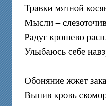
Травки мятной косяк 
Мысли – слезоточив
Радуг крошево расп
Улыбаюсь себе нав
Обоняние жжет зака
Выпив кровь скомо