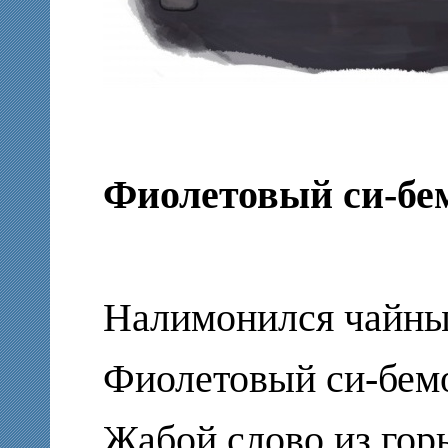
Фиолетовый си-бе
Налимонился чайный
Фиолетовый си-бем
Жабой слово из горь