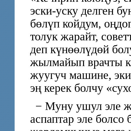
эски-уску делген б
бөлүп койдум, оңдоп
толук жарайт, совет
деп күнөөлүдөй бол
жылмайып врачты ка
жуугуч машине, эки
эң керек болчу «су
− Муну ушул эле ж
аспаптар эле болсо 