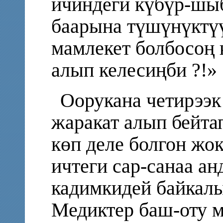
ичиндеги күбүр-шы
баарына түшүнүктүү
мамлекет болбосоң к
алып келесиңби ?!»
Оорукана четирээ
жаракат алып бейта
көп деле болгон жо
ичтеги сар-санаа а
кадимкидей байкалы
Медиктер баш-оту 