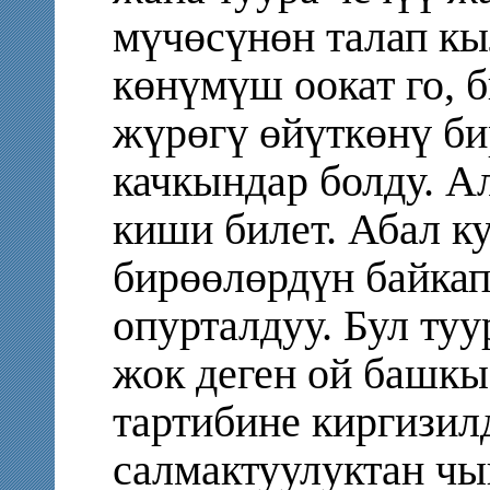
мүчөсүнөн талап кы
көнүмүш оокат го, 
жүрөгү өйүткөнү би
качкындар болду. А
киши билет. Абал к
бирөөлөрдүн байка
опурталдуу. Бул туу
жок деген ой башкы
тартибине киргизилд
салмактуулуктан чы