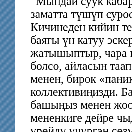
Мындай суук кабар
заматта түшүп суроо
Кичине
ден кийин т
баягы үн катуу эске
жатышыптыр, чара к
болсо, айласын таа
менен, бирок «пани
коллективиңизди. Б
башыңыз менен жооп
мененкиге дейре чыд
үрөйдү учурган сөз