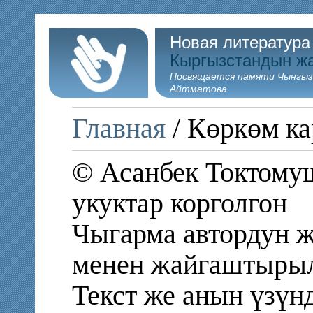
Новая литература
Кыргызстандын ж
Посвящается памяти Чынгыз
Айтматова
Главная
/ Көркөм ка
© Асанбек Токтомуш
укуктар корголгон
Чыгарма автордун ж
менен жайгаштыры
Текст же анын үзү