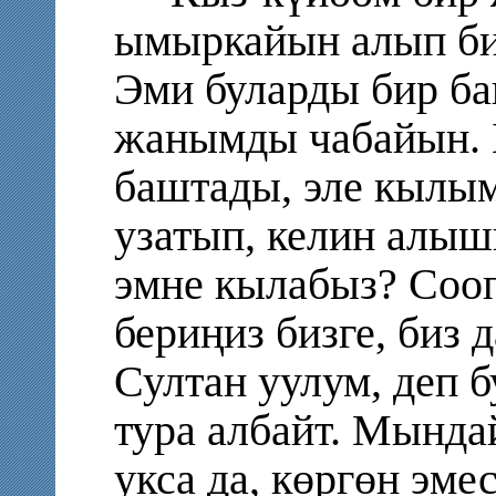
ымыркайын алып би
Эми буларды бир ба
жанымды чабайын. 
баштады, эле кылым
узатып, келин алыш
эмне кылабыз? Соо
бериңиз бизге, биз 
Султан уулум, деп 
тура албайт. Мында
укса да, көргөн эме