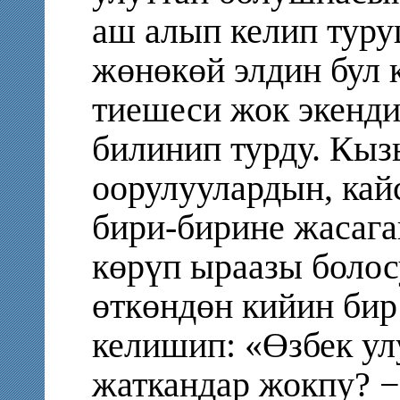
аш алып келип туру
жөнөкөй элдин бул к
тиешеси жок экенди
билинип турду. Кыз
оорулуулардын, кай
бири-бирине жасаг
көрүп ыраазы болос
өткөндөн кийин бир
келишип: «Өзбек у
жаткандар жокпу? −