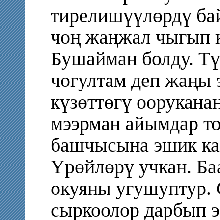
тирелишүүлөрдү бай
чоң жаңжал чыгып к
Бушайман болду. Тү
чогултам деп жаңы 
күзөттөгү оорукана
мээрман айымдар то
башчысына эшик как
Үрөйлөрү учкан. Ба
окуяны угушуптур. 
сыркоолор дарбып э