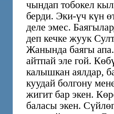
чындап тобокел кыл
берди. Эки-үч күн 
деле эмес. Баягыла
деп кечке жуук Султ
Жанында баягы апа
айтпай эле гой. Кө
калышкан аялдар, б
куудай болгону ме
жигит бар экен. Көр
баласы экен. Сүйлөг