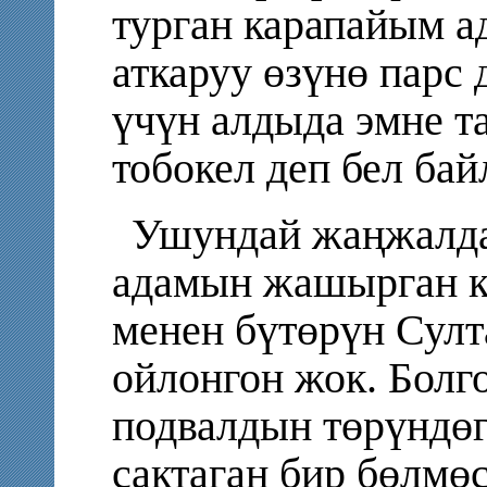
турган карапайым 
аткаруу өзүнө парс 
үчүн алдыда эмне та
тобокел деп бел бай
Ушундай жаңжалда
адамын жашырган к
менен бүтөрүн Султ
ойлонгон жок. Болг
подвалдын төрүндөг
сактаган бир бөлмө