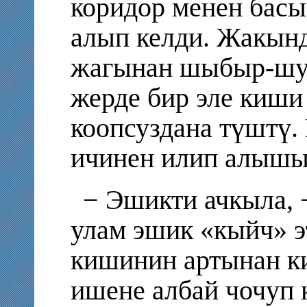
коридор менен басы
алып келди. Жакынд
жагынан шыбыр-шуб
жерде бир эле киши
коопсуздана түштү.
ичинен илип алышы
− Эшикти ачкыла, 
улам эшик «кыйч» э
кишинин артынан ки
ишене албай чочуп к