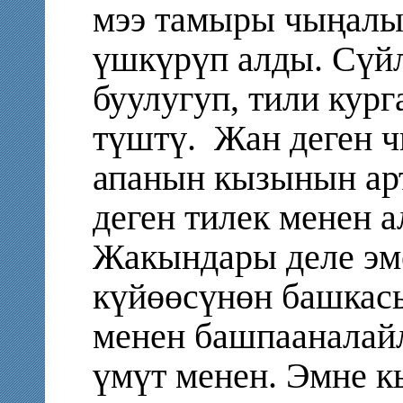
мээ тамыры чыңалып
үшкүрүп алды. Сүйл
буулугуп, тили кур
түштү.
Жан деген ч
апанын кызынын ар
деген тилек менен 
Жакындары деле эме
күйөөсүнөн башкас
менен башпааналай
үмүт менен. Эмне 