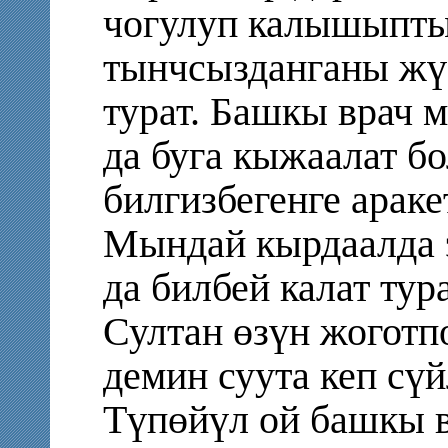
чогулуп калышыпты
тынчсызданганы жү
турат. Башкы врач 
да буга кыжаалат бо
билгизбегенге араке
Мындай кырдаалда 
да билбей калат тур
Султан өзүн жоготп
демин суута кеп сү
Түпөйүл ой башкы в