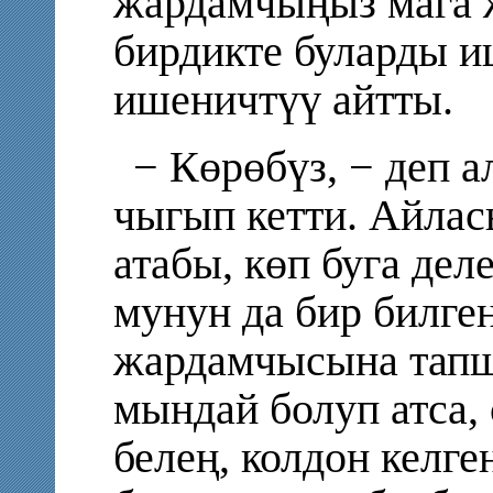
жардамчыңыз мага 
бирдикте буларды и
ишеничтүү айтты.
− Көрөбүз, − деп 
чыгып кетти. Айлас
атабы
,
көп буга дел
мунун да бир билге
жардамчысына тапш
мындай болуп атса, 
белең, колдон келге