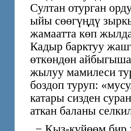
Султан отурган орд
ыйы сөөгүңдү зыркы
жамаатта көп жылда
Кадыр барктуу жаш
өткөндөн айбыгышат
жылуу мамилеси тур
боздоп туруп: «мус
катары сизден сура
аткан баланы селки
− Кыз-күйөөм бир