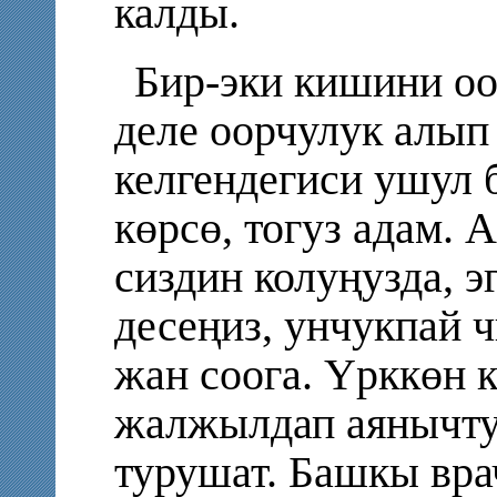
калды.
Бир-эки кишини оо
деле оорчулук алып 
келгендегиси ушул 
көрсө, тогуз адам. 
сиздин колуңузда, э
десеңиз, унчукпай ч
жан соога. Үрккөн 
жалжылдап аянычту
турушат. Башкы вра