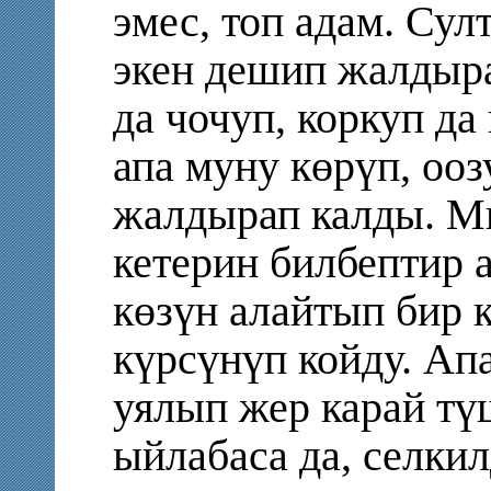
эмес, топ адам. Сул
экен дешип жалдыр
да чочуп, коркуп да
апа муну көрүп, оо
жалдырап калды. М
кетерин билбептир 
көзүн алайтып бир к
күрсүнүп койду. А
уялып жер карай тү
ыйлабаса да, селки