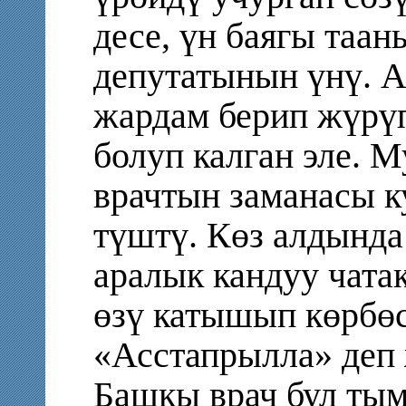
десе, үн баягы таа
депутатынын үнү. А
жардам берип жүрүп
болуп калган эле. 
врачтын заманасы к
түштү. Көз алдында
аралык кандуу чата
өзү катышып көрбөс
«Асстапрылла» деп
Башкы врач бул тым