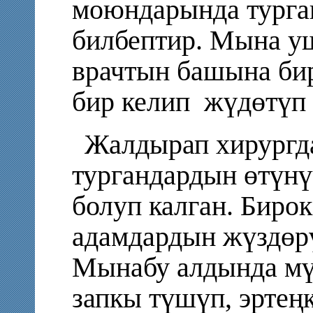
моюндарында турга
билбептир. Мына у
врачтын башына бир
бир келип
жүдөтүп 
Жалдырап хирургд
тургандардын өтүн
болуп калган. Бирок
адамдардын жүздөрү
Мынабу алдында мү
запкы түшүп, эртең