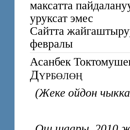
максатта пайдалану
уруксат эмес
Сайтта жайгаштыру
февралы
Асанбек Токтому
Дүрбөлөң
(Жеке ойдон чыкка
Ош шаары. 2010 ж