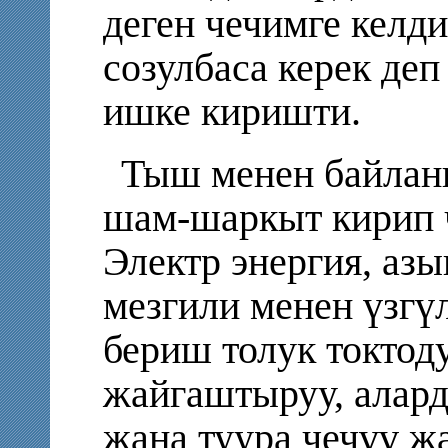
деген чечимге келди
созулбаса керек де
ишке киришти.
Тыш менен байлан
шам-шаркыт кирип ч
Электр энергия, азы
мезгили менен үзгү
бериш толук токтод
жайгаштыруу, алард
жана туура чечүү ж