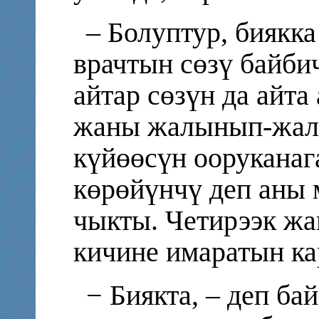
– Болуптур, биякка
врачтын сөзү байбич
айтар сөзүн да айта
жаны жалынып-жалб
күйөөсүн ооруканаг
көрөйүнчү деп аны
чыкты. Четирээк жа
кичине имаратын к
− Биякта, – деп ба