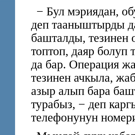
−
Бул мэриядан, о
деп тааныштырды да
башталды, тезинен 
топтоп, даяр болуп
да бар. Операция 
тезинен ачкыла, ж
азыр алып бара ба
турабыз, − деп карг
телефонунун номери