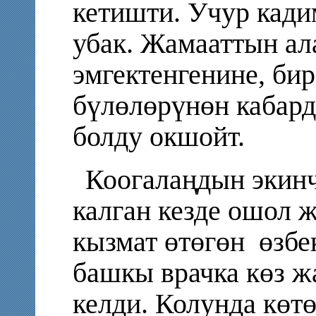
кетишти. Учур кади
убак. Жамааттын ал
эмгектенгенине, бир
бүлөлөрүнөн кабард
болду окшойт.
Коогалаңдын экинч
калган кезде ошол 
кызмат өтөгөн
өзбе
башкы врачка көз 
келди. Колунда көт