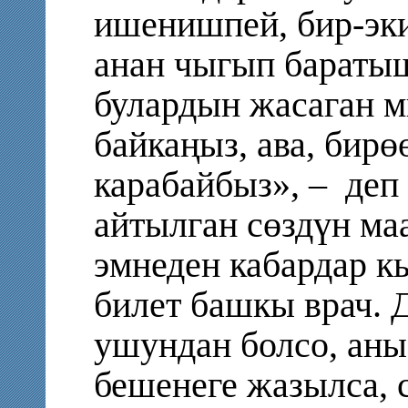
ишенишпей, бир-эк
анан чыгып баратыш
булардын жасаган 
байкаңыз, ава, бирө
карабайбыз», –
деп
айтылган сөздүн ма
эмнеден кабардар к
билет башкы врач. 
ушундан болсо, аны
бешенеге жазылса, с