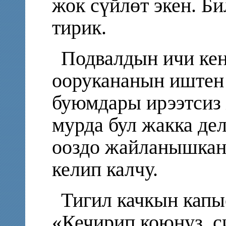
жок сүйлөт экен. Б
тирик.
Подвалдын ичи кен
оорукананын иштен 
буюмдары ирээтсиз
мурда бул жакка дел
ооздо жайланышкан 
келип калчу.
Тигил качкын капы
«Кечирип коюңуз, с