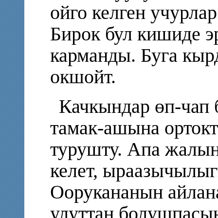
ойго келген учурлар
Бирок бул кишиде эр
карманды. Буга кыр
окшойт.
Качкындар өп-чап 
тамак-ашына орток
турушту. Апа жалы
келет, ыраазычылыг
Оорукананын айлана
улуттан болушпасы