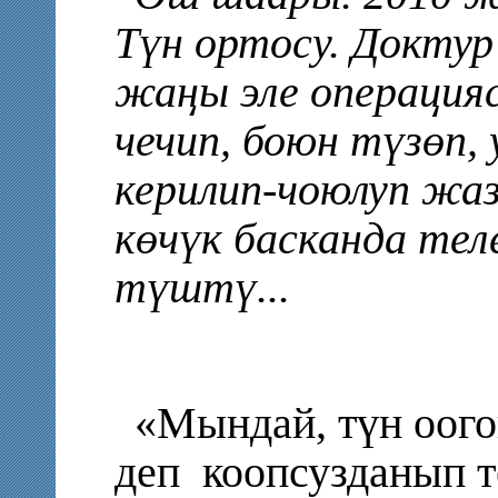
Түн ортосу. Докту
жаңы эле операция
чечип, боюн түзөп, 
керилип-чоюлуп жаз
көчүк басканда тел
түштү...
«Мындай, түн оого
деп
коопсузданып т