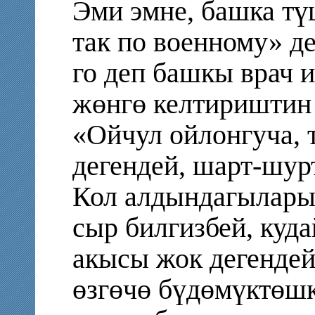
Эми эмне, башка тү
так по военному» д
го деп башкы врач 
жөнгө келтириштин
«Ойчул ойлонгуча,
дегендей, шарт-шурт
Кол алдындагылары
сыр билгизбей, куд
акысы жок дегенде
өзгөчө бүдөмүктөшк