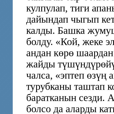
кулпулап, тиги апа
дайындап чыгып кет
калды. Башка жумуш
болду. «Кой, жеке 
андан көрө шаардан
жайды түшүндүрөйүн
чалса, «эптеп өзүң 
турубканы таштап 
баратканын сезди. 
болсо да аларды кат