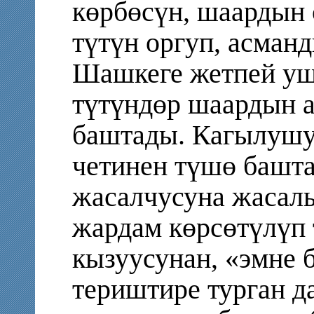
көрбөсүн, шаардын 
түтүн оргуп, асманд
Шашкеге жетпей уш
түтүндөр шаардын а
баштады. Кагылушу
четинен түшө башт
жасалчусуна жасал
жардам көрсөтүлүп 
кызуусунан, «эмне 
териштире турган д