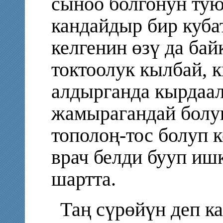
сыноо болгонун тую
кандайдыр бир куба
келгенин өзү да ба
токтоолук кылбай, 
алдырганда кырдаал
жамырагандай болуп
тополоң-тос болуп 
врач белди бууп иш
шартта.
Таң сүрөйүн деп к