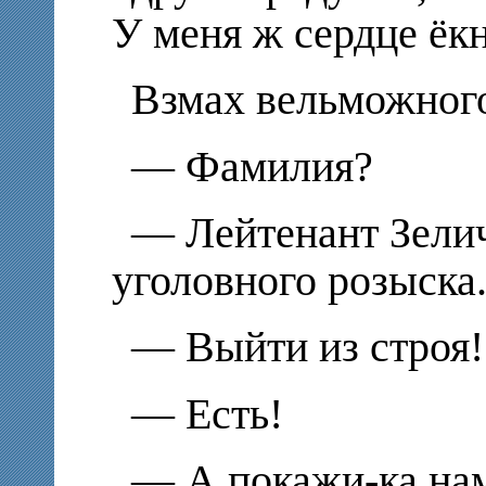
У меня ж сердце ёк
Взмах вельможного
— Фамилия?
— Лейтенант Зелич
уголовного розыска
— Выйти из строя!
— Есть!
— А покажи-ка нам