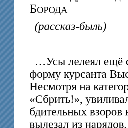
Борода
(рассказ-быль)
…Усы лелеял ещё с
форму курсанта Вы
Несмотря на катего
«Сбрить!», увиливал
бдительных взоров 
вылезал из нарядов,