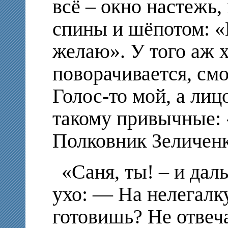
всё – окно настежь,
спины и шёпотом: «
желаю». У того аж х
поворачивается, смот
Голос-то мой, а лиц
такому привычные: «
Полковник Зеличенк
«Саня, ты! – и дал
ухо: — На нелегалк
готовишь? Не отвеча