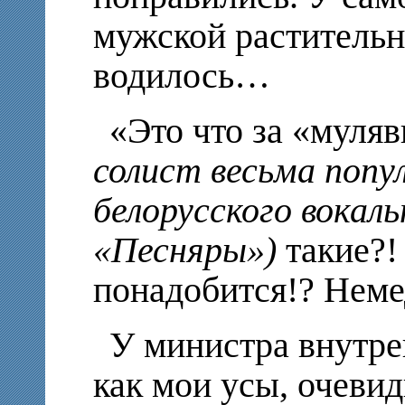
мужской растительн
водилось…
«Это что за «муля
солист весьма попу
белорусского вокал
«Песняры»)
такие?!
понадобится!? Неме
У министра внутрен
как мои усы, очеви