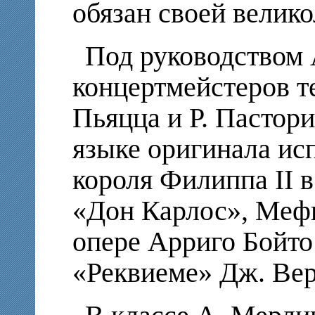
обязан своей велик
Под руководством
концертмейстеров т
Пьяцца и Р. Пастор
языке оригинала ис
короля Филиппа II 
«Дон Карлос», Меф
опере Арриго Бойто
«Реквиеме» Дж. Вер