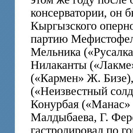
консерватории, он б
Кыргызского оперног
партию Мефистофел
Мельника («Русалка
Нилаканты («Лакме»
(«Кармен» Ж. Бизе)
(«Неизвестный солд
Конурбая («Манас» 
Малдыбаева, Г. Фер
гастролировал по г