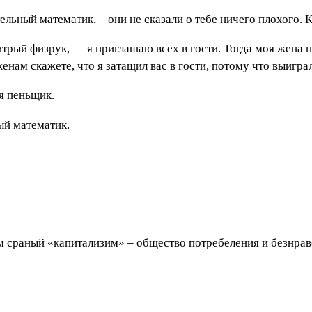
льный математик, – они не сказали о тебе ничего плохого. К
трый физрук, — я приглашаю всех в гости. Тогда моя жена не
женам скажете, что я затащил вас в гости, потому что выигр
я пеньщик.
ый математик.
ам сраный «капитализим» – общество потребеления и безнравс