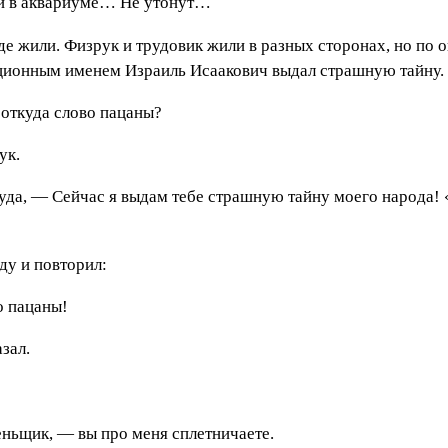
и в аквариуме… Не утонут…
е жили. Физрук и трудовик жили в разных сторонах, но по 
ационным именем Израиль Исаакович выдал страшную тайну.
откуда слово пацаны?
ук.
руда, — Сейчас я выдам тебе страшную тайну моего народа! 
ду и повторил:
о пацаны!
зал.
еньщик, — вы про меня сплетничаете.