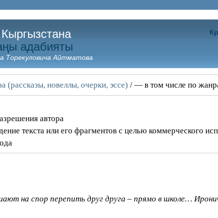
 Кыргызстана
Кр
аңы адабияты
а Торекуловича Айтматова
а (рассказы, новеллы, очерки, эссе)
/ — в том числе по жан
разрешения автора
дение текста или его фрагментов с целью коммерческого ис
года
шают на спор перепить друг друга – прямо в школе… Ирони