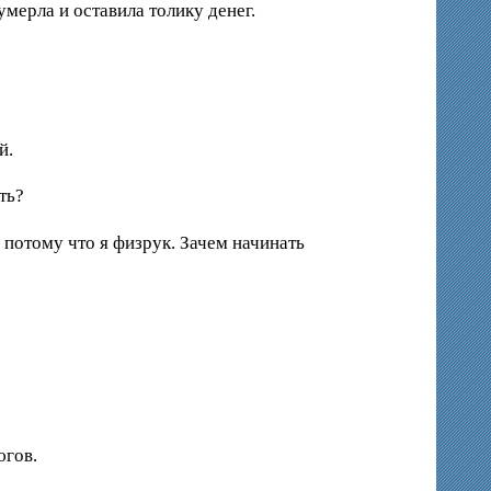
мерла и оставила толику денег.
й.
ть?
потому что я физрук. Зачем начинать
югов.