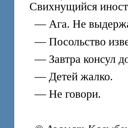
Свихнущийся иност
— Ага. Не выдерж
— Посольство изв
— Завтра консул д
— Детей жалко.
— Не говори.