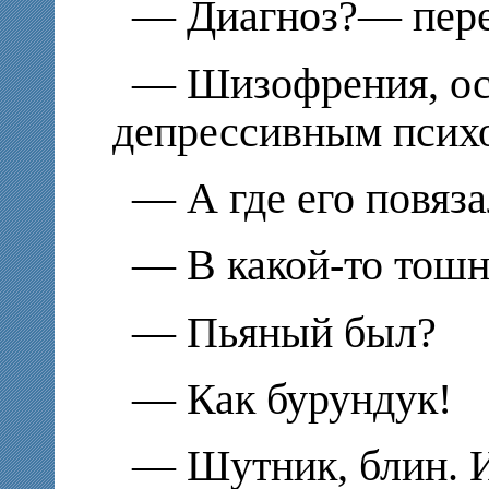
— Диагноз?— пере
— Шизофрения, о
депрессивным псих
— А где его повяз
— В какой-то тошн
— Пьяный был?
— Как бурундук!
— Шутник, блин. И