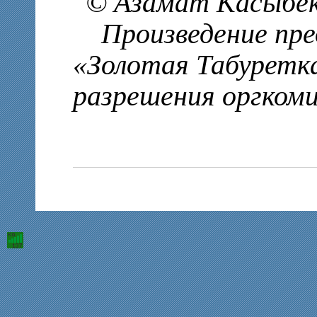
© Азамат Касыбек
Произведение пред
«Золотая Табуретка
разрешения оргком