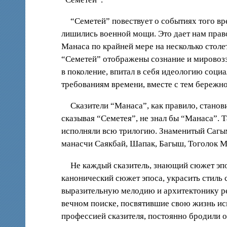
“Семетей” повествует о событиях того вр
лишились военной мощи. Это дает нам право 
Манаса по крайней мере на несколько столе
“Семетей” отображены сознание и мировозз
в поколение, впитал в себя идеологию соц
требованиям времени, вместе с тем бережно
Сказители “Манаса”, как правило, станови
сказывая “Семетея”, не знал бы “Манаса”. 
исполняли всю трилогию. Знаменитый Сагым
манасчи Саякбай, Шапак, Багыш, Тоголок М
Не каждый сказитель, знающий сюжет эпо
канонический сюжет эпоса, украсить стиль
выразительную мелодию и архитектонику ре
вечном поиске, посвятившие свою жизнь ис
профессией сказителя, постоянно бродили от