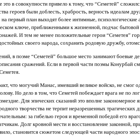
се это в совокупности привело к тому, что “Семетей” сложил
ва героев были доблесть, храбрость, верность идеалам дру
” на первый план выходят более интимные, психологические 
ческом ключе, приближенными к жизненной, подчас бытовой
нажей. И тем не менее положительные герои “Семетея” горя
достойных своего народа, сохранить родовую дружбу, отомст
ий, в поэме “Семетей” большое место занимают боевые дей
описания сражений. Если в первой части поэмы Конурбай см
 Семетея.
акт, что могучий Манас, имевший великое войско, не смог о
лову. Но дело в том, что Семетей побеждает врага не по лог
змездие. Для эпических сказаний это вполне закономерное я
одного творчества не терпит неразрешенных трагических д
нчательным: за гибелью героя и временной победой его вра
атчикам. Долг кровной мести и восстановление законной, п
вило, становится сюжетом следующей части народного эпоса