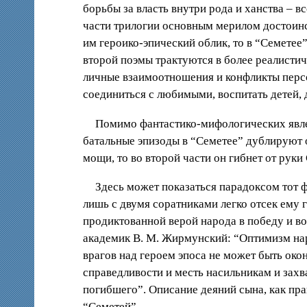
борьбы за власть внутри рода и ханства – в
части трилогии основным мерилом достоинст
им героико-эпический облик, то в “Семетее
второй поэмы трактуются в более реалисти
личные взаимоотношения и конфликты персо
соединиться с любимыми, воспитать детей, 
Помимо фантастико-мифологических явлен
батальные эпизоды в “Семетее” дублируют 
мощи, то во второй части он гибнет от руки
Здесь может показаться парадоксом тот ф
лишь с двумя соратниками легко отсек ему го
продиктованной верой народа в победу и во
академик В. М. Жирмунский: “Оптимизм нар
врагов над героем эпоса не может быть око
справедливости и месть насильникам и захв
погибшего”. Описание деяний сына, как пра
“Семетей”.