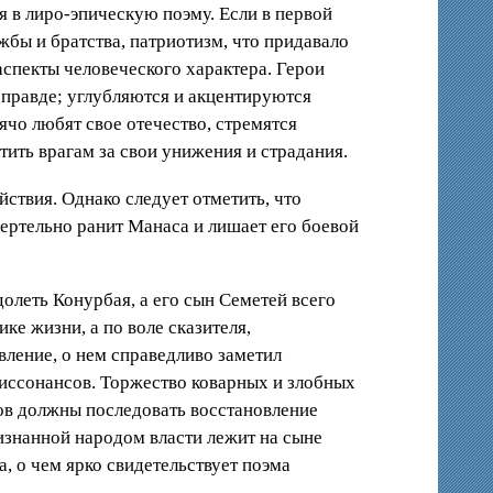
ся в лиро-эпическую поэму. Если в первой
жбы и братства, патриотизм, что придавало
аспекты человеческого характера. Герои
 правде; углубляются и акцентируются
чо любят свое отечество, стремятся
ить врагам за свои унижения и страдания.
ствия. Однако следует отметить, что
ертельно ранит Манаса и лишает его боевой
долеть Конурбая, а его сын Семетей всего
ике жизни, а по воле сказителя,
вление, о нем справедливо заметил
иссонансов. Торжество коварных и злобных
гов должны последовать восстановление
ризнанной народом власти лежит на сыне
, о чем ярко свидетельствует поэма