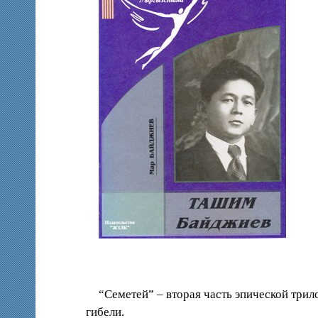
“Семетей” – вторая часть эпической трил
гибели.