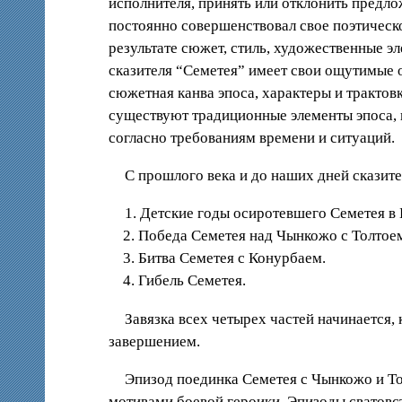
исполнителя, принять или отклонить предл
постоянно совершенствовал свое поэтическ
результате сюжет, стиль, художественные 
сказителя “Семетея” имеет свои ощутимые
сюжетная канва эпоса, характеры и трактов
существуют традиционные элементы эпоса, к
согласно требованиям времени и ситуаций.
С прошлого века и до наших дней сказит
1. Детские годы осиротевшего Семетея в 
2. Победа Семетея над Чынкожо с Толтоем
3. Битва Семетея с Конурбаем.
4. Гибель Семетея.
Завязка всех четырех частей начинается,
завершением.
Эпизод поединка Семетея с Чынкожо и То
мотивами боевой героики. Эпизоды сватовс