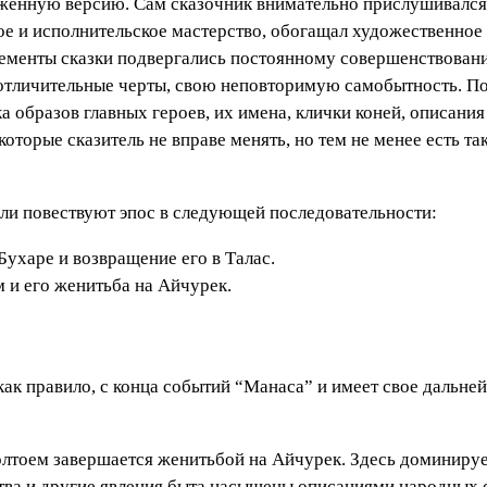
оженную версию. Сам сказочник внимательно прислушивался
ое и исполнительское мастерство, обогащал художественное
элементы сказки подвергались постоянному совершенствовани
 отличительные черты, свою неповторимую самобытность. П
ка образов главных героев, их имена, клички коней, описани
оторые сказитель не вправе менять, но тем не менее есть т
ели повествуют эпос в следующей последовательности:
Бухаре и возвращение его в Талас.
 и его женитьба на Айчурек.
 как правило, с конца событий “Манаса” и имеет свое даль
лтоем завершается женитьбой на Айчурек. Здесь доминируе
тва и другие явления быта насыщены описаниями народных 