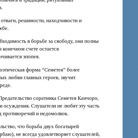
в.
отваги, решимости, находчивости и
жбе.
бходимость в борьбе за свободу, они полны
в конечном счете остается
нчивается эпопея.
поэтическая форма “Семетея” более
ых любви главных героев, звучит
реде.
 Предательство соратника Семетея Канчоро,
 и осуждения. Слушатели не любят эту часть
яд противоречий и недомолвок.
ьство, что борьба двух богатырей
баю), не всегда удовлетворяет слушателей,