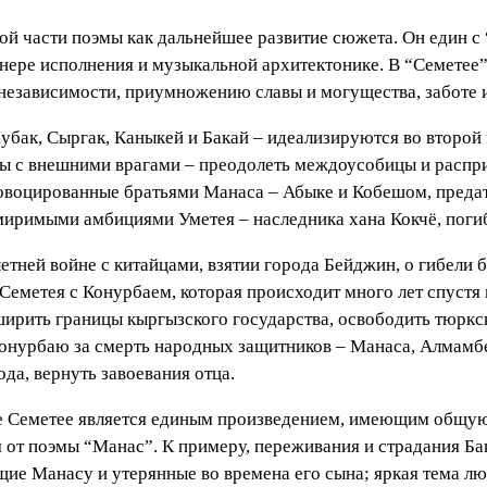
й части поэмы как дальнейшее развитие сюжета. Он един с 
ере исполнения и музыкальной архитектонике. В “Семетее”,
 независимости, приумножению славы и могущества, заботе 
убак, Сыргак, Каныкей и Бакай – идеализируются во второй и
бы с внешними врагами – преодолеть междоусобицы и распри
ровоцированные братьями Манаса – Абыке и Кобешом, преда
миримыми амбициями Уметея – наследника хана Кокчё, погиб
етней войне с китайцами, взятии города Бейджин, о гибели 
Семетея с Конурбаем, которая происходит много лет спустя 
ширить границы кыргызского государства, освободить тюркск
Конурбаю за смерть народных защитников – Манаса, Алмамбе
да, вернуть завоевания отца.
ыне Семетее является единым произведением, имеющим общу
 от поэмы “Манас”. К примеру, переживания и страдания Ба
ущие Манасу и утерянные во времена его сына; яркая тема лю