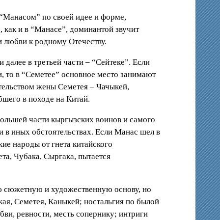
“Манасом” по своей идее и форме,
 как и в “Манасе”, доминантой звучит
и любви к родному Отечеству.
 далее в третьей части – “Сейтеке”. Если
, то в “Семетее” основное место занимают
тельством жены Семетея – Чачыкей,
шего в походе на Китай.
большей части кыргызских воинов и самого
и в иных обстоятельствах. Если Манас шел в
ие народы от гнета китайского
та, Чубака, Сыргака, пытается
ю сюжетную и художественную основу, но
кая, Семетея, Каныкей; ностальгия по былой
бви, ревности, месть сопернику; интриги