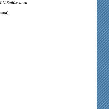
 Т.И.Байджиева
ана).