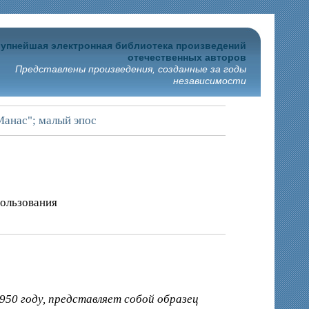
упнейшая электронная библиотека произведений
отечественных авторов
Представлены произведения, созданные за годы
независимости
Манас"; малый эпос
пользования
50 году, представляет собой образец