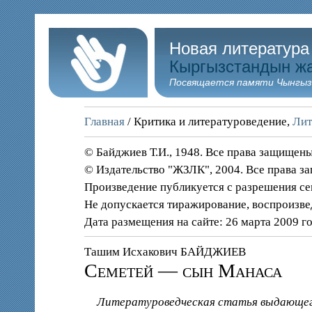
Новая литература
Кыргызстандын ж
Посвящается памяти Чынгыз
Главная
/ Критика и литературоведение,
Лит
© Байджиев Т.И., 1948. Все права защищен
© Издательство "ЖЗЛК", 2004. Все права 
Произведение публикуется с разрешения се
Не допускается тиражирование, воспроизве
Дата размещения на сайте: 26 марта 2009 г
Ташим Исхакович БАЙДЖИЕВ
Семетей — сын Манаса
Литературоведческая статья выдающего