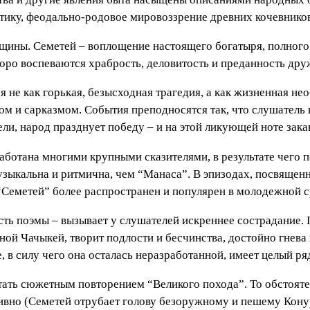
ику, феодально-родовое мировоззрение древних кочевнико
щины. Семетей – воплощение настоящего богатыря, полного 
оро воспеваются храбрость, деловитость и преданность дру
не как горькая, безысходная трагедия, а как жизненная нео
м и сарказмом. События преподносятся так, что слушатель 
ли, народ празднует победу – и на этой ликующей ноте зака
работана многими крупными сказителями, в результате чего 
зыкальна и ритмична, чем “Манаса”. В эпизодах, посвященн
“Семетей” более распространен и популярен в молодежной с
асть поэмы – вызывает у слушателей искреннее сострадание.
еной Чачыкей, творит подлости и бесчинства, достойно гнева
, в силу чего она осталась неразработанной, имеет целый р
ать сюжетным повторением “Великого похода”. То обстоятел
ивно (Семетей отрубает голову безоружному и пешему Конур