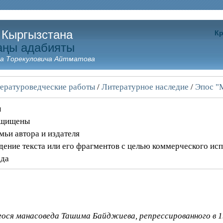
 Кыргызстана
Кр
аңы адабияты
а Торекуловича Айтматова
ературоведческие работы
/
Литературное наследие
/
Эпос "
ы
защищены
мьи автора и издателя
дение текста или его фрагментов с целью коммерческого ис
ода
ся манасоведа Ташима Байджиева, репрессированного в 19