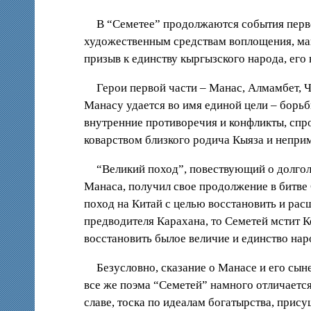
В “Семетее” продолжаются события перво
художественным средствам воплощения, ман
призыв к единству кыргызского народа, его
Герои первой части – Манас, Алмамбет, Ч
Манасу удается во имя единой цели – борь
внутренние противоречия и конфликты, сп
коварством близкого родича Кыяза и непри
“Великий поход”, повествующий о долгол
Манаса, получил свое продолжение в битве 
поход на Китай с целью восстановить и рас
предводителя Карахана, то Семетей мстит 
восстановить былое величие и единство наро
Безусловно, сказание о Манасе и его с
все же поэма “Семетей” намного отличается
славе, тоска по идеалам богатырства, прис