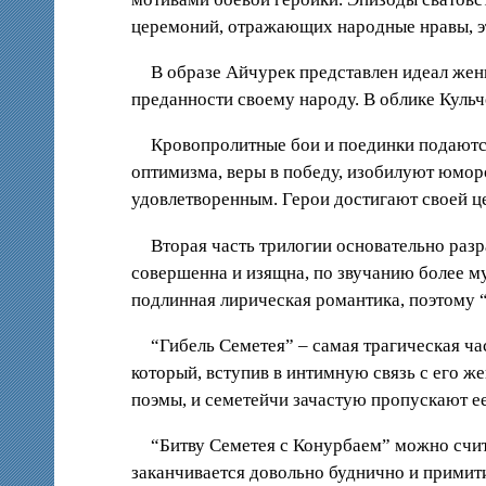
церемоний, отражающих народные нравы, эт
В образе Айчурек представлен идеал жен
преданности своему народу. В облике Кульч
Кровопролитные бои и поединки подаются 
оптимизма, веры в победу, изобилуют юморо
удовлетворенным. Герои достигают своей це
Вторая часть трилогии основательно раз
совершенна и изящна, по звучанию более му
подлинная лирическая романтика, поэтому 
“Гибель Семетея” – самая трагическая ч
который, вступив в интимную связь с его ж
поэмы, и семетейчи зачастую пропускают ее
“Битву Семетея с Конурбаем” можно счит
заканчивается довольно буднично и примит