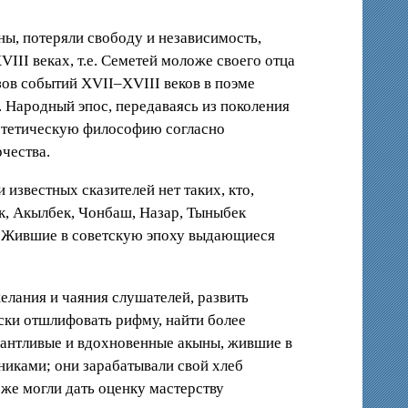
ны, потеряли свободу и независимость,
III веках, т.е. Семетей моложе своего отца
зов событий XVII–XVIII веков в поэме
 Народный эпос, передаваясь из поколения
эстетическую философию согласно
чества.
 известных сказителей нет таких, кто,
ык, Акылбек, Чонбаш, Назар, Тыныбек
”. Жившие в советскую эпоху выдающиеся
елания и чаяния слушателей, развить
ски отшлифовать рифму, найти более
лантливые и вдохновенные акыны, жившие в
никами; они зарабатывали свой хлеб
 же могли дать оценку мастерству