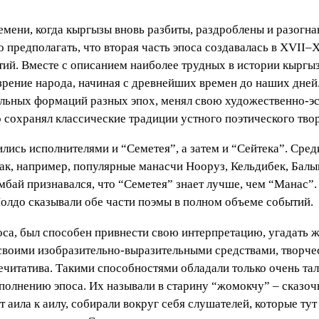
емени, когда кыргызы вновь разбиты, раздроблены и разогна
предполагать, что вторая часть эпоса создавалась в XVII–XV
тий. Вместе с описанием наиболее трудных в истории кыргы
рение народа, начиная с древнейших времен до наших дней.
иальных формаций разных эпох, менял свою художественно-
 сохранял классические традиции устного поэтического твор
лись исполнителями и “Семетея”, а затем и “Сейтека”. Среди
Так, например, популярные манасчи Нооруз, Кельдибек, Бал
бай признавался, что “Семетея” знает лучше, чем “Манас
олдо сказывали обе части поэмы в полном объеме событий.
са, был способен привнести свою интерпретацию, угадать ж
 своими изобразительно-выразительными средствами, творче
читатива. Такими способностями обладали только очень та
полнению эпоса. Их называли в старину “жомокчу” – сказоч
 аила к аилу, собирали вокруг себя слушателей, которые тут